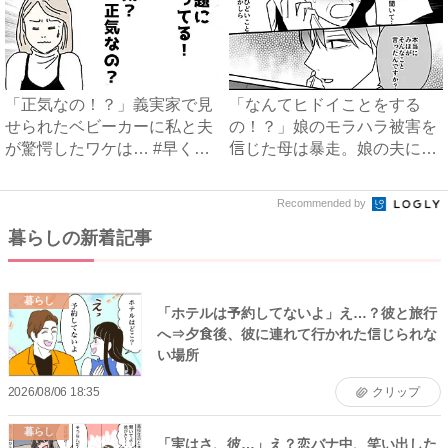
「正気なの！？」義実家で見
「なんてヒドイことをする
せられたベビーカーに私と夫
の！？」娘のモラハラ被害を
が驚愕したワケは… #早く
信じた母は暴走。娘の夫に電
孫...
話を...
Recommended by
暮らしの新着記事
暮らし
「ホテルは予約してないよ」え…？彼と旅行
へ⇒夕食後、彼に連れて行かれた信じられな
い場所
2026/08/06 18:35
クリップ
暮らし
「実はさ、彼…」え？恋バナ中、笑い出した