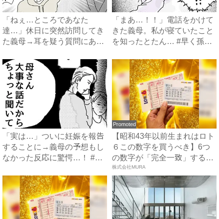
「ねぇ…ところであなた
「まあ…！！」電話をかけて
達…」休日に突然訪問してき
きた義母。私が寝ていたこと
た義母→耳を疑う質問にあ
を知ったとたん… #早く孫
然…！ ...
が...
Promoted
「実は…」ついに妊娠を報告
【昭和43年以前生まれはロト
することに→義母の予想もし
６この数字を買うべき】6つ
なかった反応に驚愕…！ #
の数字が「完全一致」する
早...
方...
株式会社MURA