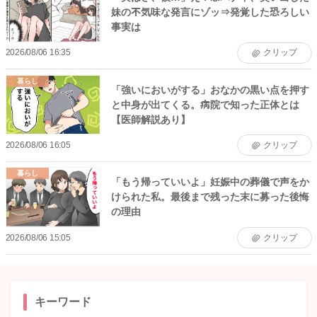
妹の不気味な発言にゾッ⇒発覚した恐ろしい
事実は
2026/08/06 16:35
クリップ
暮らし
「強いにおいがする」おなかの黒い点を押す
と中身が出てくる。病院で知った正体とは
【医師解説あり】
2026/08/06 16:05
クリップ
暮らし
「もう帰っていいよ」妊娠中の葬儀で声をか
けられた私。最後まで残った末に募った後悔
の理由
2026/08/06 15:05
クリップ
キーワード