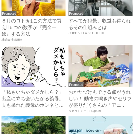
Promoted
Promoted
８月のロト6はこの方法で買
すべてが絶景、収益も得られ
え!!６つの数字が『完全一
るその仕組みとは
致』する方法
COCO VILLA on GOETHE
株式会社MURA
Promoted
「私もいちゃダメかしら？」
おかたづけもできる点がうれ
出産に立ち会いたがる義母。
しい！ 動物の鳴き声やセリフ
夫も呆れた義母のホンネと
が盛りだくさんの「アニ
は…...
ア ...
タカラトミー｜Hugkum