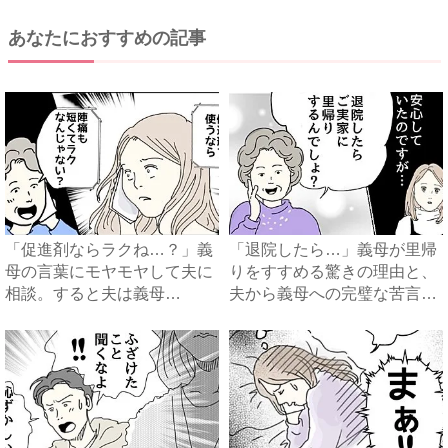
あなたにおすすめの記事
「促進剤ならラクね…？」義
「退院したら…」義母が里帰
母の言葉にモヤモヤして夫に
りをすすめる驚きの理由と、
相談。すると夫は義母
夫から義母への完璧な苦言
に…！？...
#...