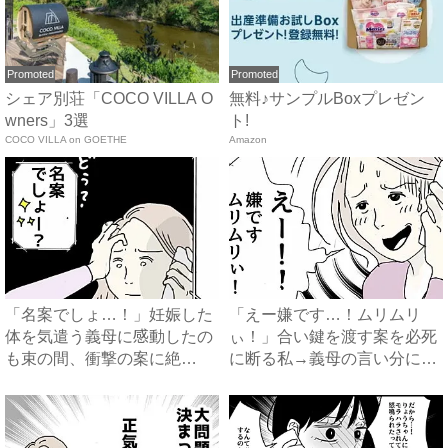
Promoted
Promoted
シェア別荘「COCO VILLA O
無料♪サンプルBoxプレゼン
wners」3選
ト!
COCO VILLA on GOETHE
Amazon
「名案でしょ…！」妊娠した
「えー嫌です…！ムリムリ
体を気遣う義母に感動したの
ぃ！」合い鍵を渡す案を必死
も束の間、衝撃の案に絶
に断る私→義母の言い分にあ
句…！...
然…...