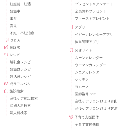
妊娠前・妊活
プレゼント＆アンケート
妊娠中
全員無料プレゼント
出産
ファーストプレゼント
育児
アプリ
不妊・不妊治療
ベビーカレンダーアプリ
Ｑ＆Ａ
体重管理アプリ
体験談
関連サイト
レシピ
ムーンカレンダー
離乳食レシピ
ウーマンカレンダー
妊娠食レシピ
シニアカレンダー
妊活食レシピ
シッテク
成長アルバム
ヨムーノ
施設検索
医師監修.com
産後ケア施設検索
産後ケアサロン ひより青山
産婦人科検索
産後ケアサロン ひより芝浦
婦人科検索
子育て支援団体
子育て支援機構