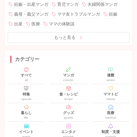
妊娠・出産マンガ
育児マンガ
夫婦関係マンガ
義母・義父マンガ
ママ友トラブルマンガ
妊娠
出産
医療
ママの体験談
もっと見る
カテゴリー
すべて
マンガ
連載
all
column
series
特集
食・レシピ
ママトピ
special
recipe
mama
暮らし
グッズ
医療
life
goods
medical
イベント
エンタメ
制度・支援
event
entame
support