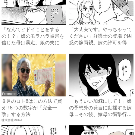
「なんてヒドイことをする
「大丈夫です。やっちゃって
の！？」娘のモラハラ被害を
ください」弁護士の登場で困
信じた母は暴走。娘の夫に電
惑の嫁両親。嫁の許可を得た
話を...
母...
Promoted
８月のロト6はこの方法で買
「もういい加減にして！」娘
え!!６つの数字が『完全一
の予想外の発言に動揺する嫁
致』する方法
母→その後、嫁母の衝撃行動
株式会社MURA
で...