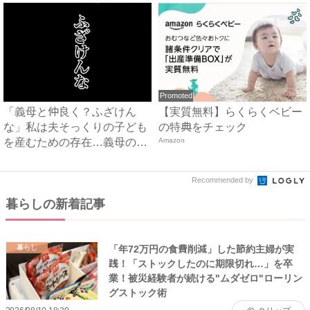
Promoted
「義母と仲良く？ふざけん
【実質無料】らくらくベビー
な」私は夫そっくりの子ども
の特典をチェック
を産むための存在…義母の企
Amazon
みを...
Recommended by
暮らしの新着記事
「年72万円の食費削減」した節約主婦が実
暮らし
践！「ストックしたのに期限切れ…」を卒
業！被災経験者が続ける"ムダゼロ"ローリン
グストック術