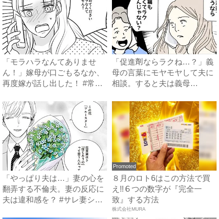
「モラハラなんてありませ
「促進剤ならラクね…？」義
ん！」嫁母が口ごもるなか、
母の言葉にモヤモヤして夫に
再度嫁が話し出した！ #常識
相談。すると夫は義母
知...
に…！？...
Promoted
「やっぱり夫は…」妻の心を
８月のロト6はこの方法で買
翻弄する不倫夫。妻の反応に
え!!６つの数字が『完全一
夫は違和感を？ #サレ妻シ
致』する方法
タ...
株式会社MURA