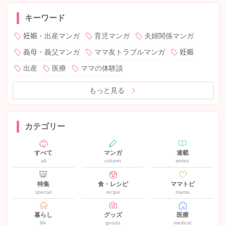
キーワード
妊娠・出産マンガ
育児マンガ
夫婦関係マンガ
義母・義父マンガ
ママ友トラブルマンガ
妊娠
出産
医療
ママの体験談
もっと見る
カテゴリー
すべて
マンガ
連載
all
column
series
特集
食・レシピ
ママトピ
special
recipe
mama
暮らし
グッズ
医療
life
goods
medical