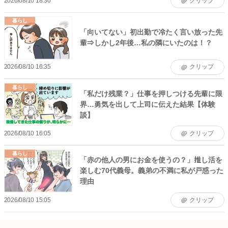
2026/08/10 18:30
クリップ
暮らし
「向いてない」初出勤で冷たく言い放った先
輩⇒しかし2年後…私の隣にいたのは！？
2026/08/10 16:35
クリップ
暮らし
「私だけ残業？」仕事を押しつける先輩に限
界…勇気を出して上司に伝えた結果【体験
談】
2026/08/10 16:05
クリップ
暮らし
「赤の他人の男にお金を使うの？」推し活を
楽しむ70代義母。義弟の不満に私が戸惑った
理由
2026/08/10 15:05
クリップ