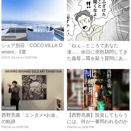
Promoted
シェア別荘「COCO VILLA O
「ねぇ…ところであなた
wners」3選
達…」休日に突然訪問してき
COCO VILLA on GOETHE
た義母→耳を疑う質問にあ
然…！ ...
Promoted
Promoted
西野亮廣「エンタメ×お金」
【西野亮廣】投資してもらう
の軌跡
には、何が一番問われるのか
FINCHI on GOETHE
FINCHI on GOETHE