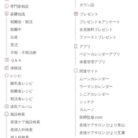
タウン誌
専門家相談
基礎知識
プレゼント
妊娠前・妊活
プレゼント＆アンケート
妊娠中
全員無料プレゼント
出産
ファーストプレゼント
育児
アプリ
不妊・不妊治療
ベビーカレンダーアプリ
Ｑ＆Ａ
体重管理アプリ
体験談
関連サイト
レシピ
ムーンカレンダー
離乳食レシピ
ウーマンカレンダー
妊娠食レシピ
シニアカレンダー
妊活食レシピ
シッテク
成長アルバム
ヨムーノ
施設検索
医師監修.com
産後ケア施設検索
産後ケアサロン ひより青山
産婦人科検索
産後ケアサロン ひより芝浦
婦人科検索