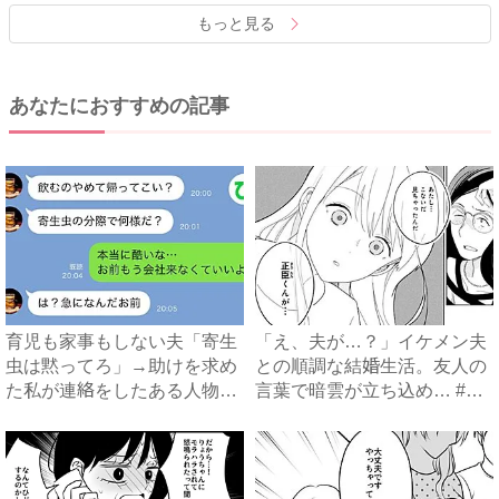
もっと見る
あなたにおすすめの記事
育児も家事もしない夫「寄生
「え、夫が…？」イケメン夫
虫は黙ってろ」→助けを求め
との順調な結婚生活。友人の
た私が連絡をしたある人物と
言葉で暗雲が立ち込め… #
は...
サ...