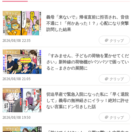
ママトピ
義母「来ないで」帰省直前に拒否され、音信
不通に！「何かあった！？」心配になり突撃
訪問した結果
2026/08/08 22:35
クリップ
ママトピ
「すみません、子どもの荷物を置かせてくだ
さい」新幹線の荷物棚がパツパツで困ってい
ると→まさかの展開に
2026/08/08 21:05
クリップ
ママトピ
切迫早産で緊急入院になった私に「早く退院
して」義母の無神経さにイラッ！絶対に許せ
ない言葉にドン引きした話
2026/08/08 19:50
クリップ
ママトピ