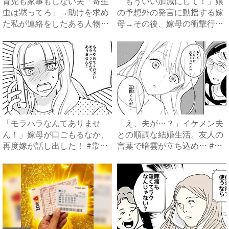
育児も家事もしない夫「寄生
「もういい加減にして！」娘
虫は黙ってろ」→助けを求め
の予想外の発言に動揺する嫁
た私が連絡をしたある人物と
母→その後、嫁母の衝撃行動
は...
で...
「モラハラなんてありませ
「え、夫が…？」イケメン夫
ん！」嫁母が口ごもるなか、
との順調な結婚生活。友人の
再度嫁が話し出した！ #常識
言葉で暗雲が立ち込め… #
知...
サ...