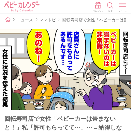
ニュース
ママトピ
回転寿司店で女性「ベビーカーは畳
回転寿司店で女性「ベビーカーは畳まない
と！」私「許可もらってて…」…→納得しな