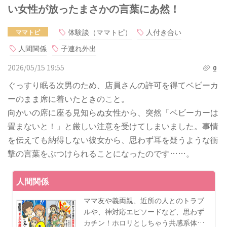
い女性が放ったまさかの言葉にあ然！
体験談（ママトピ）
人付き合い
ママトピ
人間関係
子連れ外出
2026/05/15 19:55
0
ぐっすり眠る次男のため、店員さんの許可を得てベビーカ
ーのまま席に着いたときのこと。
向かいの席に座る見知らぬ女性から、突然「ベビーカーは
畳まないと！」と厳しい注意を受けてしまいました。事情
を伝えても納得しない彼女から、思わず耳を疑うような衝
撃の言葉をぶつけられることになったのです……。
人間関係
ママ友や義両親、近所の人とのトラブ
ルや、神対応エピソードなど、思わず
カチン！ホロリとしちゃう共感系体…