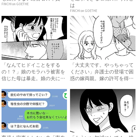
は
FINCHI on GOETHE
FINCHI on GOETHE
「なんてヒドイことをする
「大丈夫です。やっちゃって
の！？」娘のモラハラ被害を
ください」弁護士の登場で困
信じた母は暴走。娘の夫に電
惑の嫁両親。嫁の許可を得た
話を...
母...