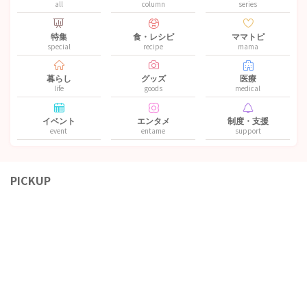
all
column
series
特集
食・レシピ
ママトピ
special
recipe
mama
暮らし
グッズ
医療
life
goods
medical
イベント
エンタメ
制度・支援
event
entame
support
PICKUP