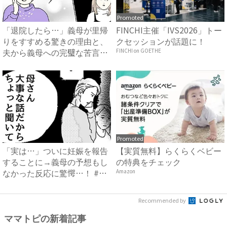
Promoted
「退院したら…」義母が里帰
FINCHI主催「IVS2026」トー
りをすすめる驚きの理由と、
クセッションが話題に！
夫から義母への完璧な苦言
FINCHI on GOETHE
#...
Promoted
「実は…」ついに妊娠を報告
【実質無料】らくらくベビー
することに→義母の予想もし
の特典をチェック
なかった反応に驚愕…！ #
Amazon
早...
Recommended by
ママトピの新着記事