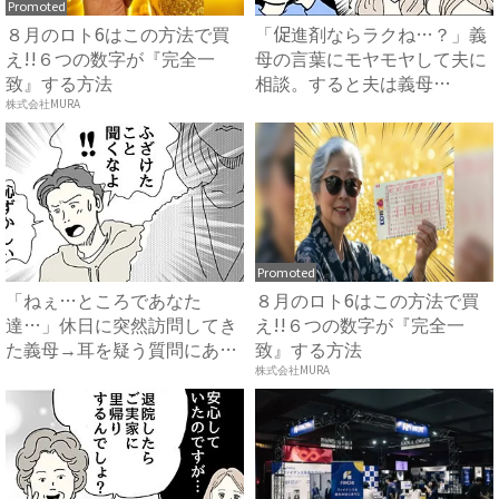
Promoted
８月のロト6はこの方法で買
「促進剤ならラクね…？」義
え!!６つの数字が『完全一
母の言葉にモヤモヤして夫に
致』する方法
相談。すると夫は義母
に…！？...
株式会社MURA
Promoted
「ねぇ…ところであなた
８月のロト6はこの方法で買
達…」休日に突然訪問してき
え!!６つの数字が『完全一
た義母→耳を疑う質問にあ
致』する方法
然…！ ...
株式会社MURA