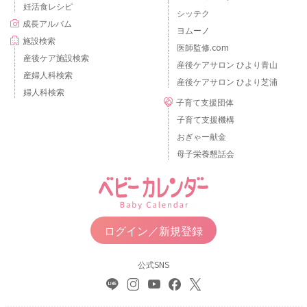
妊活食レシピ
シッテク
成長アルバム
ヨムーノ
施設検索
医師監修.com
産後ケア施設検索
産後ケアサロン ひより青山
産婦人科検索
産後ケアサロン ひより芝浦
婦人科検索
子育て支援団体
子育て支援機構
おぎゃー献金
母子栄養懇話会
ログイン／新規登録
公式SNS