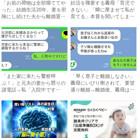
「お前の荷物は全部捨ててや
妊活を強要する義母「育児で
った」結婚生活20年、妻を邪
きない」「嫁に産ませて私が
険にし続けた夫から離婚宣
育てる」本音を聞いてしまい
告...
絶...
「また家に来たら警察呼
「早く息子と離婚しなさい」
ぶ！」と元夫の妻から怒りの
義母にいびり倒されて、要望
謎電話→私「入院中です
通り離婚→離婚後、義母は絶
が？」真相...
句...