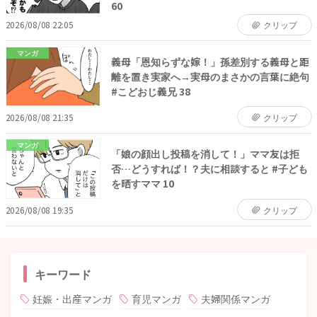
60
2026/08/08 22:05
クリップ
マンガ
義母「恩知らずな嫁！」孫差別する義母と距
離を置き実家へ→実母のまさかの言葉に絶句
#こどおじ義兄 38
2026/08/08 21:35
クリップ
マンガ
「娘の顔出し投稿を消して！」ママ友は拒
否…どうすれば！？夫に相談すると #子ども
を晒すママ 10
2026/08/08 19:35
クリップ
キーワード
妊娠・出産マンガ
育児マンガ
夫婦関係マンガ