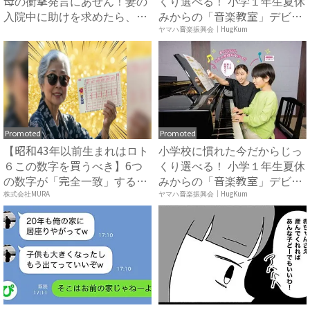
母の衝撃発言にあぜん！妻の
くり選べる！ 小学１年生夏休
入院中に助けを求めたら、冷
みからの「音楽教室」デビ
酷...
ュ...
ヤマハ音楽振興会｜HugKum
Promoted
Promoted
【昭和43年以前生まれはロト
小学校に慣れた今だからじっ
６この数字を買うべき】6つ
くり選べる！ 小学１年生夏休
の数字が「完全一致」する
みからの「音楽教室」デビ
方...
ュ...
株式会社MURA
ヤマハ音楽振興会｜HugKum