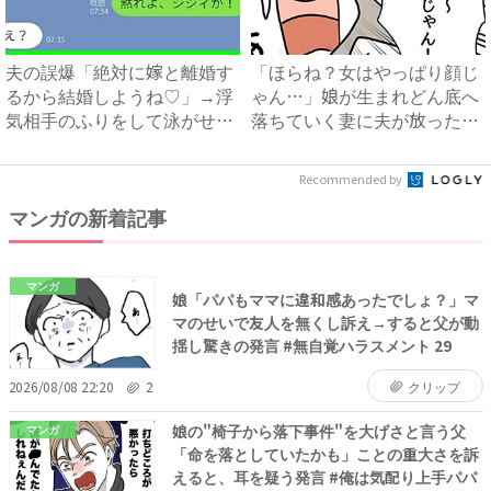
夫の誤爆「絶対に嫁と離婚す
「ほらね？女はやっぱり顔じ
るから結婚しようね♡」→浮
ゃん…」娘が生まれどん底へ
気相手のふりをして泳がせて
落ちていく妻に夫が放った衝
み...
撃...
Recommended by
マンガの新着記事
マンガ
娘「パパもママに違和感あったでしょ？」マ
マのせいで友人を無くし訴え→すると父が動
揺し驚きの発言 #無自覚ハラスメント 29
2026/08/08 22:20
2
クリップ
娘の"椅子から落下事件"を大げさと言う父
マンガ
「命を落としていたかも」ことの重大さを訴
えると、耳を疑う発言 #俺は気配り上手パパ