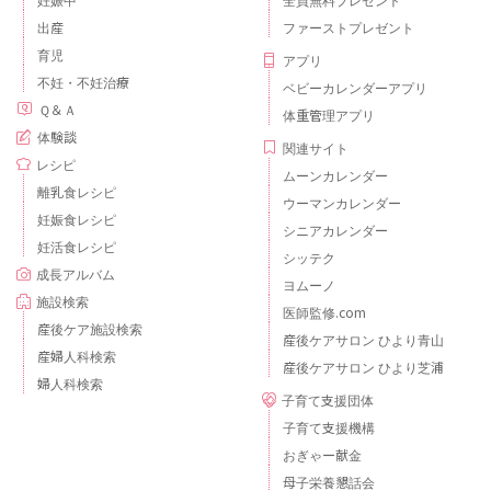
出産
ファーストプレゼント
育児
アプリ
不妊・不妊治療
ベビーカレンダーアプリ
Ｑ＆Ａ
体重管理アプリ
体験談
関連サイト
レシピ
ムーンカレンダー
離乳食レシピ
ウーマンカレンダー
妊娠食レシピ
シニアカレンダー
妊活食レシピ
シッテク
成長アルバム
ヨムーノ
施設検索
医師監修.com
産後ケア施設検索
産後ケアサロン ひより青山
産婦人科検索
産後ケアサロン ひより芝浦
婦人科検索
子育て支援団体
子育て支援機構
おぎゃー献金
母子栄養懇話会