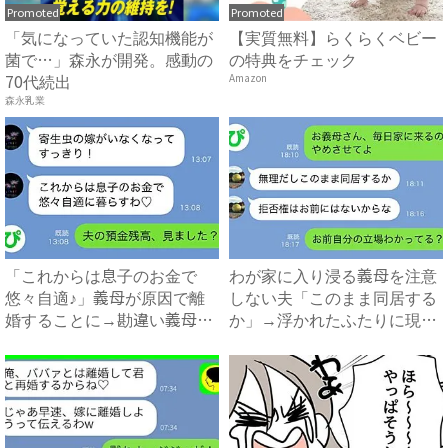
Promoted
Promoted
「気になっていた認知機能が
【実質無料】らくらくベビー
菌で…」森永が開発。感動の
の特典をチェック
70代続出
Amazon
森永乳業
「これからは息子のお金で
わが家に入り浸る義母を注意
悠々自適♪」義母が原因で離
しない夫「このまま同居する
婚することに→勘違い義母に
か」→浮かれたふたりに現実
真実...
を...