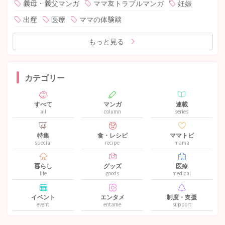
義母・義父マンガ
ママ友トラブルマンガ
妊娠
出産
医療
ママの体験談
もっと見る
カテゴリー
すべて
マンガ
連載
all
column
series
特集
食・レシピ
ママトピ
special
recipe
mama
暮らし
グッズ
医療
life
goods
medical
イベント
エンタメ
制度・支援
event
entame
support