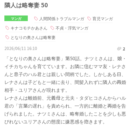
隣人は略奪妻 50
人間関係トラブルマンガ
育児マンガ
マンガ
キナコモチかあさん
不貞・浮気マンガ
となりの奥さんは略奪妻
2026/06/11 16:10
2
「となりの奥さんは略奪妻」第50話。ナツミさんは、娘・
イチカちゃんを育てています。お隣に住むママ友・レナさ
んと息子のハル君とは親しい間柄でした。しかしある日、
レナさんは子どもと一緒に去り、間髪入れずに隣人の再婚
相手・ユリアさんが現れます。
レナさんは離婚前、元義母と元夫・タダヒコさんからハル
君の「言葉の遅れ」を責められ、一方的に離婚と再婚を告
げられました。ナツミさんは、略奪婚したことを少しも悪
びれないユリアさんの態度に嫌悪感を抱きます。