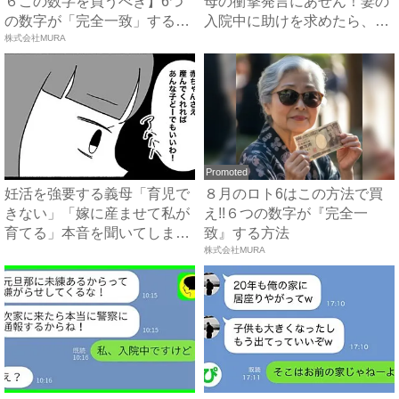
６この数字を買うべき】6つ
母の衝撃発言にあぜん！妻の
の数字が「完全一致」する
入院中に助けを求めたら、冷
方...
株式会社MURA
酷...
Promoted
妊活を強要する義母「育児で
８月のロト6はこの方法で買
きない」「嫁に産ませて私が
え!!６つの数字が『完全一
育てる」本音を聞いてしまい
致』する方法
絶...
株式会社MURA