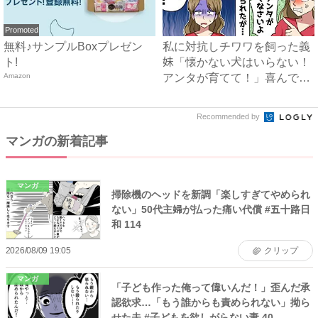
Promoted
無料♪サンプルBoxプレゼン
私に対抗しチワワを飼った義
ト!
妹「懐かない犬はいらない！
Amazon
アンタが育てて！」喜んで引
き...
Recommended by
マンガの新着記事
マンガ
掃除機のヘッドを新調「楽しすぎてやめられ
ない」50代主婦が払った痛い代償 #五十路日
和 114
2026/08/09 19:05
クリップ
マンガ
「子ども作った俺って偉いんだ！」歪んだ承
認欲求…「もう誰からも責められない」拗ら
せた夫 #子どもを欲しがらない妻 40