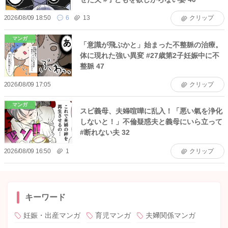
2026/08/09 18:50
6
13
クリップ
マンガ
「意識が飛ぶかと」始まった不整脈の治療。
体に現れた強い異変 #27歳第2子妊娠中に不
整脈 47
2026/08/09 17:05
クリップ
マンガ
スピ義母、夫婦喧嘩に乱入！「悪い氣を浄化
しないと！」不倫疑惑夫と義母にいら立って
#断れない夫 32
2026/08/09 16:50
1
クリップ
キーワード
妊娠・出産マンガ
育児マンガ
夫婦関係マンガ