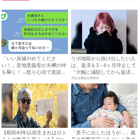
Promoted
「いい加減やめてくださ
リボ地獄から抜け出したい人
い！」意地悪義母が夫婦の仲
は、返済を3～6ヶ月停止して
を裂く！→怒り心頭で直談判
『大幅に減額してから返済
したら...
す...
渋谷法務総合事務所
Promoted
【昭和43年以前生まれはロト
「里子に出したほうが…」義