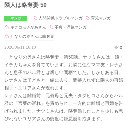
隣人は略奪妻 50
人間関係トラブルマンガ
育児マンガ
マンガ
キナコモチかあさん
不貞・浮気マンガ
となりの奥さんは略奪妻
2026/06/11 16:10
2
「となりの奥さんは略奪妻」第50話。ナツミさんは、娘・
イチカちゃんを育てています。お隣に住むママ友・レナさ
んと息子のハル君とは親しい間柄でした。しかしある日、
レナさんは子どもと一緒に去り、間髪入れずに隣人の再婚
相手・ユリアさんが現れます。
レナさんは離婚前、元義母と元夫・タダヒコさんからハル
君の「言葉の遅れ」を責められ、一方的に離婚と再婚を告
げられました。ナツミさんは、略奪婚したことを少しも悪
びれないユリアさんの態度に嫌悪感を抱きます。