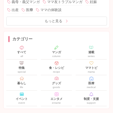
義母・義父マンガ
ママ友トラブルマンガ
妊娠
出産
医療
ママの体験談
もっと見る
カテゴリー
すべて
マンガ
連載
all
column
series
特集
食・レシピ
ママトピ
special
recipe
mama
暮らし
グッズ
医療
life
goods
medical
イベント
エンタメ
制度・支援
event
entame
support