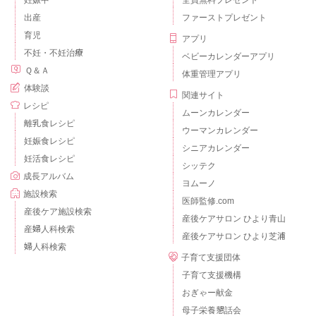
出産
ファーストプレゼント
育児
アプリ
不妊・不妊治療
ベビーカレンダーアプリ
Ｑ＆Ａ
体重管理アプリ
体験談
関連サイト
レシピ
ムーンカレンダー
離乳食レシピ
ウーマンカレンダー
妊娠食レシピ
シニアカレンダー
妊活食レシピ
シッテク
成長アルバム
ヨムーノ
施設検索
医師監修.com
産後ケア施設検索
産後ケアサロン ひより青山
産婦人科検索
産後ケアサロン ひより芝浦
婦人科検索
子育て支援団体
子育て支援機構
おぎゃー献金
母子栄養懇話会