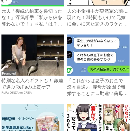
元夫「復縁の約束を裏切った
夫の不倫相手が突然家の前に
な！」浮気相手「私から彼を
現れた！2時間もかけて元嫁
奪わないで！」⇒私「は？」
に会いに来た驚きのワケと
一...
は？...
Promoted
特別な名入れギフトも！ 銀座
「これからは息子のお金で
で選ぶReFaの上質ケア
悠々自適♪」義母が原因で離
ReFa GINZA on CREA
婚することに→勘違い義母に
真実...