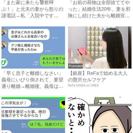
「また家に来たら警察呼
「お前の荷物は全部捨ててや
ぶ！」と元夫の妻から怒りの
った」結婚生活20年、妻を邪
謎電話→私「入院中です
険にし続けた夫から離婚宣
が？」真相...
告...
Promoted
「早く息子と離婚しなさい」
【銀座】ReFaで始める大人
義母にいびり倒されて、要望
の贅沢セルフケア
通り離婚→離婚後、義母は絶
ReFa GINZA on CREA
句...