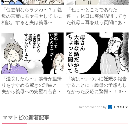
「促進剤ならラクね…？」義
「ねぇ…ところであなた
母の言葉にモヤモヤして夫に
達…」休日に突然訪問してき
相談。すると夫は義母
た義母→耳を疑う質問にあ
に…！？...
然…！ ...
「退院したら…」義母が里帰
「実は…」ついに妊娠を報告
りをすすめる驚きの理由と、
することに→義母の予想もし
夫から義母への完璧な苦言
なかった反応に驚愕…！ #
#...
早...
Recommended by
ママトピの新着記事