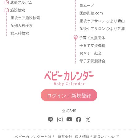
成長アルバム
ヨムーノ
施設検索
医師監修.com
産後ケア施設検索
産後ケアサロン ひより青山
産婦人科検索
産後ケアサロン ひより芝浦
婦人科検索
子育て支援団体
子育て支援機構
おぎゃー献金
母子栄養懇話会
ログイン／新規登録
公式SNS
ベビーカレンダーとは？
運営会社
個人情報の取扱いについて