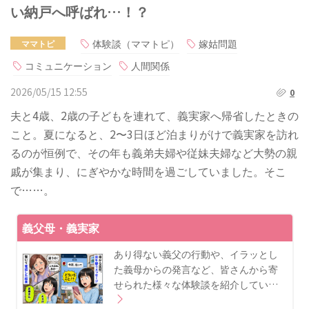
い納戸へ呼ばれ…！？
体験談（ママトピ）
嫁姑問題
ママトピ
コミュニケーション
人間関係
2026/05/15 12:55
0
夫と4歳、2歳の子どもを連れて、義実家へ帰省したときの
こと。夏になると、2〜3日ほど泊まりがけで義実家を訪れ
るのが恒例で、その年も義弟夫婦や従妹夫婦など大勢の親
戚が集まり、にぎやかな時間を過ごしていました。そこ
で……。
義父母・義実家
あり得ない義父の行動や、イラッとし
た義母からの発言など、皆さんから寄
せられた様々な体験談を紹介してい…