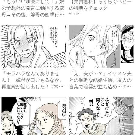
「もういい加減にして！」娘
【実質無料】らくらくベビー
の予想外の発言に動揺する嫁
の特典をチェック
母→その後、嫁母の衝撃行動
Amazon
で...
「モラハラなんてありませ
「え、夫が…？」イケメン夫
ん！」嫁母が口ごもるなか、
との順調な結婚生活。友人の
再度嫁が話し出した！ #常識
言葉で暗雲が立ち込め… #
知...
サ...