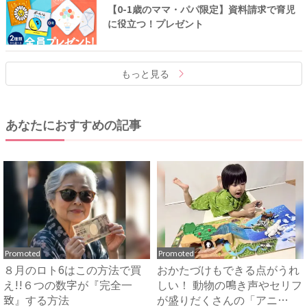
【0-1歳のママ・パパ限定】資料請求で育児
に役立つ！プレゼント
もっと見る
あなたにおすすめの記事
Promoted
Promoted
８月のロト6はこの方法で買
おかたづけもできる点がうれ
え!!６つの数字が『完全一
しい！ 動物の鳴き声やセリフ
致』する方法
が盛りだくさんの「アニ