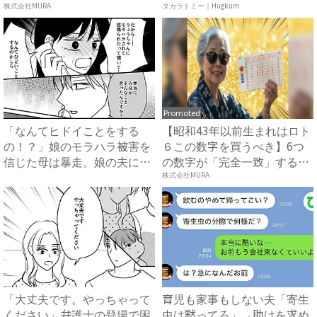
ア ...
株式会社MURA
タカラトミー｜Hugkum
Promoted
「なんてヒドイことをする
【昭和43年以前生まれはロト
の！？」娘のモラハラ被害を
６この数字を買うべき】6つ
信じた母は暴走。娘の夫に電
の数字が「完全一致」する
話を...
方...
株式会社MURA
「大丈夫です。やっちゃって
育児も家事もしない夫「寄生
ください」弁護士の登場で困
虫は黙ってろ」→助けを求め