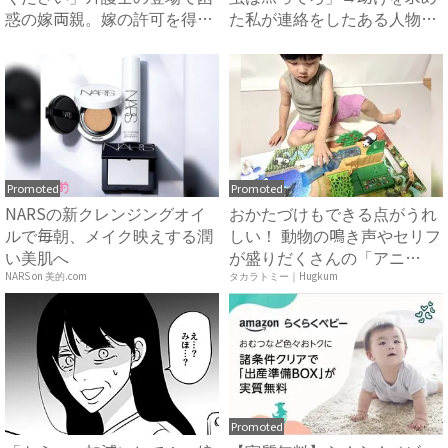
惑の嫁両親。嫁の許可を得た
た私が連絡をしたある人物と
母...
は...
Promoted
Promoted
NARSの新クレンジングオイ
おかたづけもできる点がうれ
ルで毎朝、メイク映えする潤
しい！ 動物の鳴き声やセリフ
い美肌へ
が盛りだくさんの「アニ
ア ...
NARS on 美的.com
タカラトミー｜Hugkum
Promoted