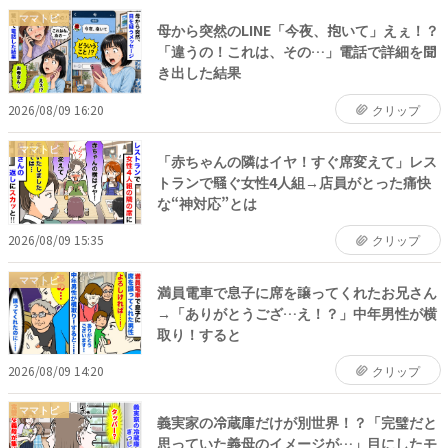
ママトピ
母から突然のLINE「今夜、抱いて」えぇ！？
「違うの！これは、その…」電話で詳細を聞
き出した結果
2026/08/09 16:20
クリップ
ママトピ
「赤ちゃんの隣はイヤ！すぐ席変えて」レス
トランで騒ぐ女性4人組→店員がとった痛快
な“神対応”とは
2026/08/09 15:35
クリップ
ママトピ
満員電車で息子に席を譲ってくれたお兄さん
→「ありがとうござ…え！？」中年男性が横
取り！すると
2026/08/09 14:20
クリップ
ママトピ
義実家の冷蔵庫だけが別世界！？「完璧だと
思っていた義母のイメージが…」目にしたモ