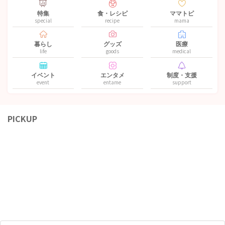
特集
食・レシピ
ママトピ
special
recipe
mama
暮らし
グッズ
医療
life
goods
medical
イベント
エンタメ
制度・支援
event
entame
support
PICKUP