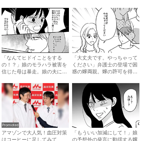
は...
サ...
「なんてヒドイことをする
「大丈夫です。やっちゃって
の！？」娘のモラハラ被害を
ください」弁護士の登場で困
信じた母は暴走。娘の夫に電
惑の嫁両親。嫁の許可を得た
話を...
母...
Promoted
アマゾンで大人気！血圧対策
「もういい加減にして！」娘
はコーヒーに足してみて
の予想外の発言に動揺する嫁