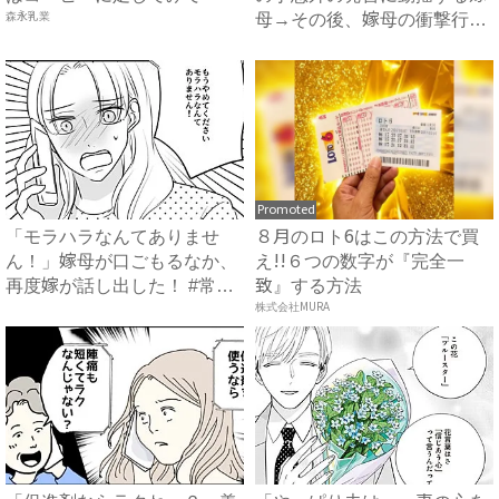
森永乳業
母→その後、嫁母の衝撃行動
で...
Promoted
「モラハラなんてありませ
８月のロト6はこの方法で買
ん！」嫁母が口ごもるなか、
え!!６つの数字が『完全一
再度嫁が話し出した！ #常識
致』する方法
知...
株式会社MURA