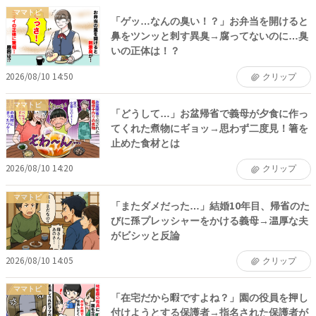
ママトピ
「ゲッ…なんの臭い！？」お弁当を開けると
鼻をツンッと刺す異臭→腐ってないのに…臭
いの正体は！？
2026/08/10 14:50
クリップ
ママトピ
「どうして…」お盆帰省で義母が夕食に作っ
てくれた煮物にギョッ→思わず二度見！箸を
止めた食材とは
2026/08/10 14:20
クリップ
ママトピ
「またダメだった…」結婚10年目、帰省のた
びに孫プレッシャーをかける義母→温厚な夫
がビシッと反論
2026/08/10 14:05
クリップ
ママトピ
「在宅だから暇ですよね？」園の役員を押し
付けようとする保護者→指名された保護者が