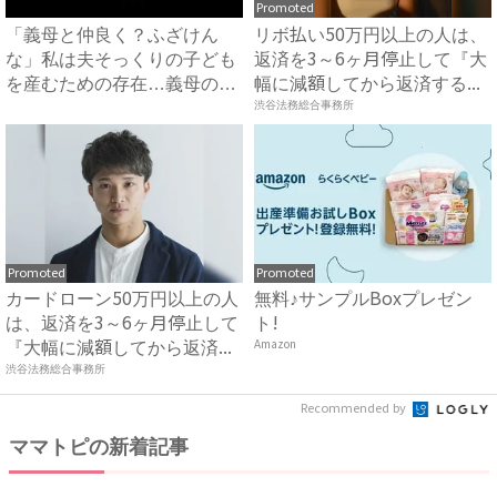
Promoted
「義母と仲良く？ふざけん
リボ払い50万円以上の人は、
な」私は夫そっくりの子ども
返済を3～6ヶ月停止して『大
を産むための存在…義母の企
幅に減額してから返済する...
みを...
渋谷法務総合事務所
Promoted
Promoted
カードローン50万円以上の人
無料♪サンプルBoxプレゼン
は、返済を3～6ヶ月停止して
ト!
『大幅に減額してから返済...
Amazon
渋谷法務総合事務所
Recommended by
ママトピの新着記事