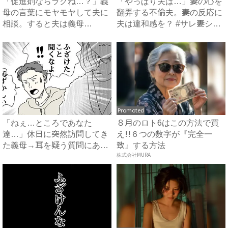
「促進剤ならラクね…？」義
「やっぱり夫は…」妻の心を
母の言葉にモヤモヤして夫に
翻弄する不倫夫。妻の反応に
相談。すると夫は義母
夫は違和感を？ #サレ妻シ
に…！？...
タ...
Promoted
「ねぇ…ところであなた
８月のロト6はこの方法で買
達…」休日に突然訪問してき
え!!６つの数字が『完全一
た義母→耳を疑う質問にあ
致』する方法
然…！ ...
株式会社MURA