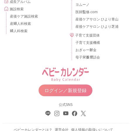
成長アルバム
ヨムーノ
施設検索
医師監修.com
産後ケア施設検索
産後ケアサロン ひより青山
産婦人科検索
産後ケアサロン ひより芝浦
婦人科検索
子育て支援団体
子育て支援機構
おぎゃー献金
母子栄養懇話会
ログイン／新規登録
公式SNS
ベビーカレンダーとは？
運営会社
個人情報の取扱いについて