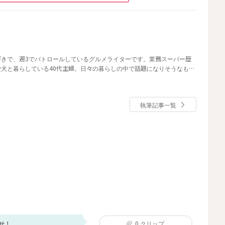
好きで、週3でパトロールしているグルメライターです。業務スーパー歴
・愛犬と暮らしている40代主婦。日々の暮らしの中で話題になりそうなもの
執筆記事一覧
せ！
0
クリップ