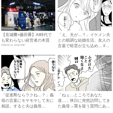
Promoted
【見城徹×藤田晋】AI時代で
「え、夫が…？」イケメン夫
も変わらない経営者の本質
との順調な結婚生活。友人の
FINCHI on GOETHE
言葉で暗雲が立ち込め… #
サ...
「促進剤ならラクね…？」義
「ねぇ…ところであなた
母の言葉にモヤモヤして夫に
達…」休日に突然訪問してき
相談。すると夫は義母
た義母→耳を疑う質問にあ
に…！？...
然…！ ...