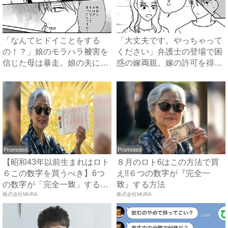
「なんてヒドイことをする
「大丈夫です。やっちゃって
の！？」娘のモラハラ被害を
ください」弁護士の登場で困
信じた母は暴走。娘の夫に電
惑の嫁両親。嫁の許可を得た
話を...
母...
Promoted
Promoted
【昭和43年以前生まれはロト
８月のロト6はこの方法で買
６この数字を買うべき】6つ
え!!６つの数字が『完全一
の数字が「完全一致」する
致』する方法
方...
株式会社MURA
株式会社MURA