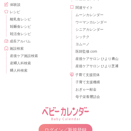
体験談
関連サイト
レシピ
ムーンカレンダー
離乳食レシピ
ウーマンカレンダー
妊娠食レシピ
シニアカレンダー
妊活食レシピ
シッテク
成長アルバム
ヨムーノ
施設検索
医師監修.com
産後ケア施設検索
産後ケアサロン ひより青山
産婦人科検索
産後ケアサロン ひより芝浦
婦人科検索
子育て支援団体
子育て支援機構
おぎゃー献金
母子栄養懇話会
ログイン／新規登録