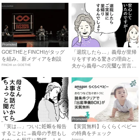
Promoted
GOETHEとFINCHIがタッグ
「退院したら…」義母が里帰
を組み、新メディアを創設
りをすすめる驚きの理由と、
FINCHI on GOETHE
夫から義母への完璧な苦言
#...
Promoted
「実は…」ついに妊娠を報告
【実質無料】らくらくベビー
することに→義母の予想もし
の特典をチェック
Amazon