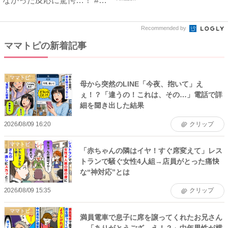
なかった反応に驚愕…！ #
早...
Recommended by
ママトピの新着記事
ママトピ
母から突然のLINE「今夜、抱いて」え
ぇ！？「違うの！これは、その…」電話で詳
細を聞き出した結果
2026/08/09 16:20
クリップ
ママトピ
「赤ちゃんの隣はイヤ！すぐ席変えて」レス
トランで騒ぐ女性4人組→店員がとった痛快
な“神対応”とは
2026/08/09 15:35
クリップ
ママトピ
満員電車で息子に席を譲ってくれたお兄さん
→「ありがとうござ…え！？」中年男性が横