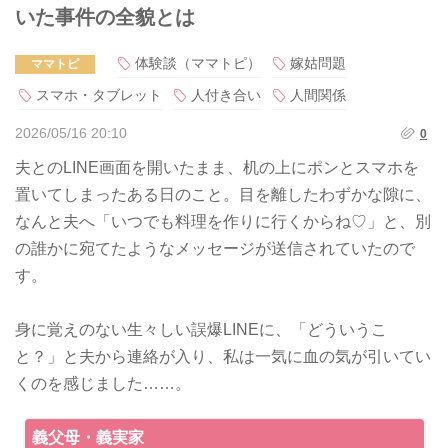
いた事件の全貌とは
体験談（ママトピ）
嫁姑問題
ママトピ
スマホ・タブレット
人付き合い
人間関係
2026/05/16 20:10
0
夫とのLINE画面を開いたまま、机の上にポンとスマホを
置いてしまったある日のこと。目を離したわずかな隙に、
なんと夫へ「いつでも料理を作りに行くからね♡」と、別
の誰かに宛てたようなメッセージが送信されていたので
す。
身に覚えのない生々しい誤爆LINEに、「どういうこ
と？」と夫から連絡が入り、私は一気に血の気が引いてい
くのを感じました……。
義父母・義実家