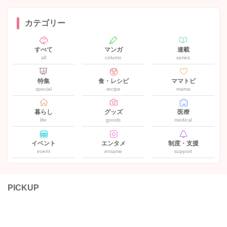
カテゴリー
すべて
マンガ
連載
all
column
series
特集
食・レシピ
ママトピ
special
recipe
mama
暮らし
グッズ
医療
life
goods
medical
イベント
エンタメ
制度・支援
event
entame
support
PICKUP