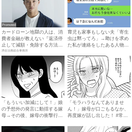
Promoted
カードローン地獄の人は、消
育児も家事もしない夫「寄生
費者金融が教えない『返済停
虫は黙ってろ」→助けを求め
止して減額・免除する方法』
た私が連絡をしたある人物と
で...
渋谷法務総合事務所
は...
「もういい加減にして！」娘
「モラハラなんてありませ
の予想外の発言に動揺する嫁
ん！」嫁母が口ごもるなか、
母→その後、嫁母の衝撃行動
再度嫁が話し出した！ #常識
で...
知...