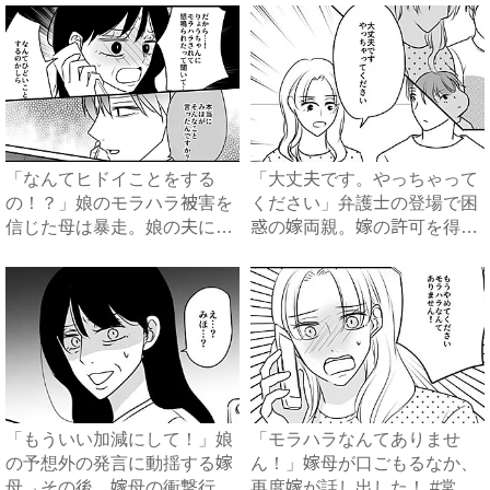
「なんてヒドイことをする
「大丈夫です。やっちゃって
の！？」娘のモラハラ被害を
ください」弁護士の登場で困
信じた母は暴走。娘の夫に電
惑の嫁両親。嫁の許可を得た
話を...
母...
「もういい加減にして！」娘
「モラハラなんてありませ
の予想外の発言に動揺する嫁
ん！」嫁母が口ごもるなか、
母→その後、嫁母の衝撃行動
再度嫁が話し出した！ #常識