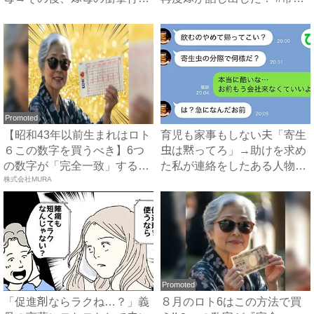
で...
知...
Promoted
【昭和43年以前生まれはロト
育児も家事もしない夫「寄生
６この数字を買うべき】6つ
虫は黙ってろ」→助けを求め
の数字が「完全一致」する
た私が連絡をしたある人物と
方...
株式会社MURA
は...
Promoted
「促進剤ならラクね…？」義
８月のロト6はこの方法で買