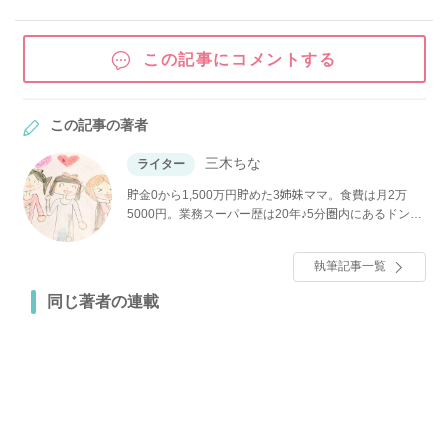
この記事にコメントする
この記事の著者
三木ちな
ライター
貯金0から1,500万円貯めた3姉妹ママ。食費は月2万
5000円。業務スーパー歴は20年♪5分圏内にあるドン
キ、マツキヨ、ローソン100、カルディ、ダイソーがあ
り、神コスパ商品を探すパトロールが趣味♪節約と貯蓄
執筆記事一覧
が大好き。節約生活スペシャリスト、整理収納アドバ
イザー2級。クリンネスト1級。
同じ著者の連載