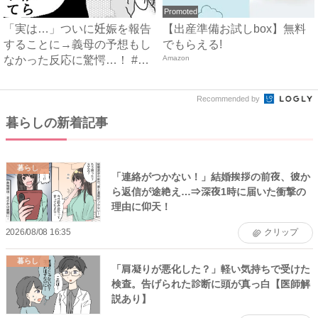
Promoted
「実は…」ついに妊娠を報告
【出産準備お試しbox】無料
することに→義母の予想もし
でもらえる!
なかった反応に驚愕…！ #
Amazon
早...
Recommended by
暮らしの新着記事
暮らし
「連絡がつかない！」結婚挨拶の前夜、彼か
ら返信が途絶え…⇒深夜1時に届いた衝撃の
理由に仰天！
2026/08/08 16:35
クリップ
暮らし
「肩凝りが悪化した？」軽い気持ちで受けた
検査。告げられた診断に頭が真っ白【医師解
説あり】