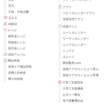
育児
アプリ
不妊・不妊治療
ベビーカレンダーアプリ
Ｑ＆Ａ
体重管理アプリ
体験談
関連サイト
レシピ
ムーンカレンダー
離乳食レシピ
ウーマンカレンダー
妊娠食レシピ
シニアカレンダー
妊活食レシピ
シッテク
成長アルバム
ヨムーノ
施設検索
医師監修.com
産後ケア施設検索
産後ケアサロン ひより青山
産婦人科検索
産後ケアサロン ひより芝浦
婦人科検索
子育て支援団体
子育て支援機構
おぎゃー献金
母子栄養懇話会