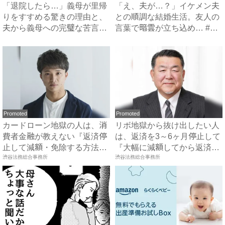
「退院したら…」義母が里帰
「え、夫が…？」イケメン夫
りをすすめる驚きの理由と、
との順調な結婚生活。友人の
夫から義母への完璧な苦言
言葉で暗雲が立ち込め… #
#...
サ...
Promoted
Promoted
カードローン地獄の人は、消
リボ地獄から抜け出したい人
費者金融が教えない『返済停
は、返済を3～6ヶ月停止して
止して減額・免除する方法』
『大幅に減額してから返済
で...
渋谷法務総合事務所
す...
渋谷法務総合事務所