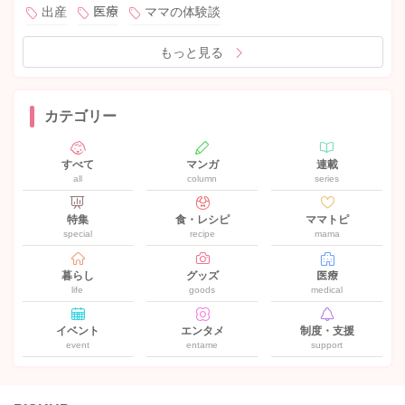
出産
医療
ママの体験談
もっと見る
カテゴリー
すべて
マンガ
連載
all
column
series
特集
食・レシピ
ママトピ
special
recipe
mama
暮らし
グッズ
医療
life
goods
medical
イベント
エンタメ
制度・支援
event
entame
support