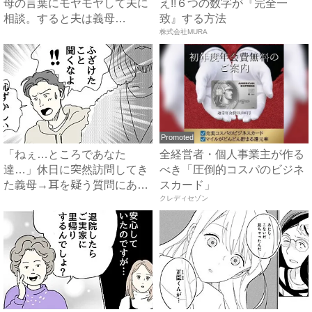
母の言葉にモヤモヤして夫に
え!!６つの数字が『完全一
相談。すると夫は義母
致』する方法
に…！？...
株式会社MURA
Promoted
「ねぇ…ところであなた
全経営者・個人事業主が作る
達…」休日に突然訪問してき
べき「圧倒的コスパのビジネ
た義母→耳を疑う質問にあ
スカード」
然…！ ...
クレディセゾン