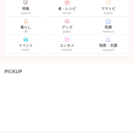
特集
食・レシピ
ママトピ
special
recipe
mama
暮らし
グッズ
医療
life
goods
medical
イベント
エンタメ
制度・支援
event
entame
support
PICKUP