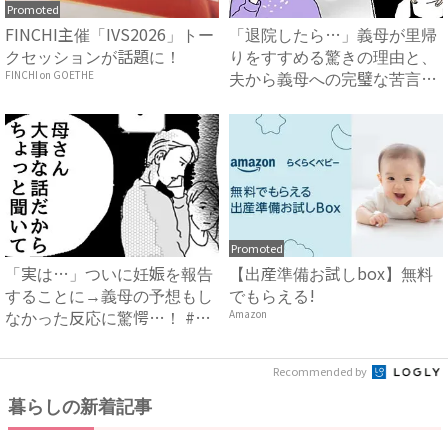
Promoted
FINCHI主催「IVS2026」トー
「退院したら…」義母が里帰
クセッションが話題に！
りをすすめる驚きの理由と、
夫から義母への完璧な苦言
FINCHI on GOETHE
#...
Promoted
「実は…」ついに妊娠を報告
【出産準備お試しbox】無料
することに→義母の予想もし
でもらえる!
なかった反応に驚愕…！ #
Amazon
早...
Recommended by
暮らしの新着記事