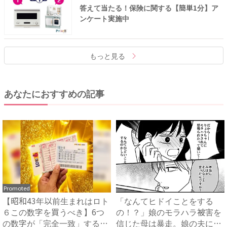
答えて当たる！保険に関する【簡単1分】ア
ンケート実施中
もっと見る
あなたにおすすめの記事
Promoted
【昭和43年以前生まれはロト
「なんてヒドイことをする
６この数字を買うべき】6つ
の！？」娘のモラハラ被害を
の数字が「完全一致」する
信じた母は暴走。娘の夫に電