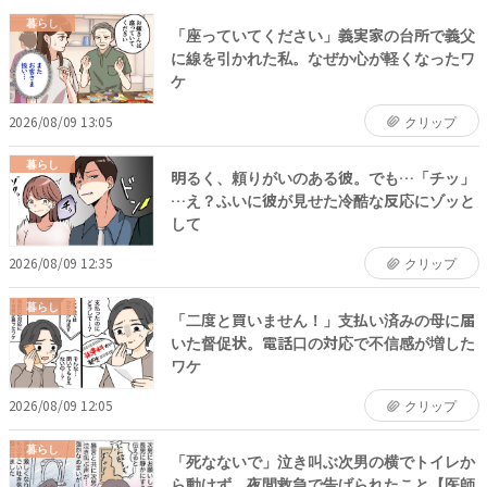
暮らし
「座っていてください」義実家の台所で義父
に線を引かれた私。なぜか心が軽くなったワ
ケ
2026/08/09 13:05
クリップ
暮らし
明るく、頼りがいのある彼。でも…「チッ」
…え？ふいに彼が見せた冷酷な反応にゾッと
して
2026/08/09 12:35
クリップ
暮らし
「二度と買いません！」支払い済みの母に届
いた督促状。電話口の対応で不信感が増した
ワケ
2026/08/09 12:05
クリップ
暮らし
「死なないで」泣き叫ぶ次男の横でトイレか
ら動けず。夜間救急で告げられたこと【医師