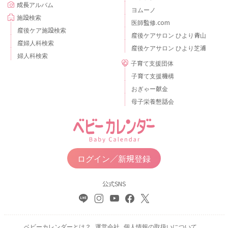
成長アルバム
ヨムーノ
施設検索
医師監修.com
産後ケア施設検索
産後ケアサロン ひより青山
産婦人科検索
産後ケアサロン ひより芝浦
婦人科検索
子育て支援団体
子育て支援機構
おぎゃー献金
母子栄養懇話会
ログイン／新規登録
公式SNS
ベビーカレンダーとは？
運営会社
個人情報の取扱いについて