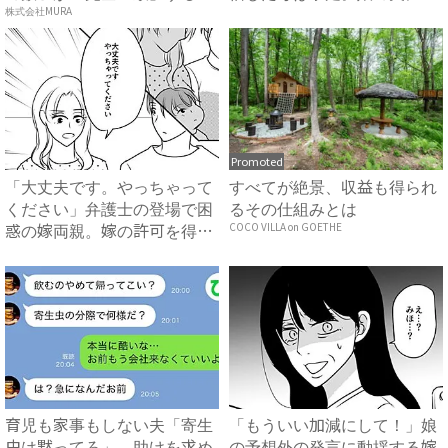
方...
話を...
株式会社MURA
Promoted
「大丈夫です。やっちゃって
すべてが絶景、収益も得られ
ください」弁護士の登場で困
るその仕組みとは
惑の嫁両親。嫁の許可を得た
COCO VILLA on GOETHE
母...
育児も家事もしない夫「寄生
「もういい加減にして！」娘
虫は黙ってろ」→助けを求め
の予想外の発言に動揺する嫁