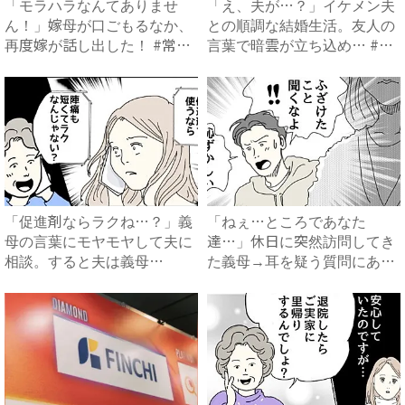
「モラハラなんてありませ
「え、夫が…？」イケメン夫
ん！」嫁母が口ごもるなか、
との順調な結婚生活。友人の
再度嫁が話し出した！ #常識
言葉で暗雲が立ち込め… #
知...
サ...
「促進剤ならラクね…？」義
「ねぇ…ところであなた
母の言葉にモヤモヤして夫に
達…」休日に突然訪問してき
相談。すると夫は義母
た義母→耳を疑う質問にあ
に…！？...
然…！ ...