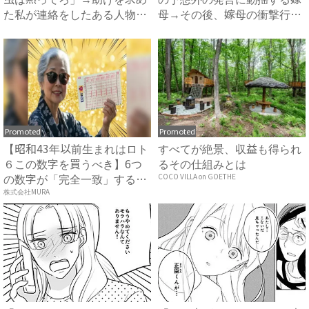
た私が連絡をしたある人物と
母→その後、嫁母の衝撃行動
は...
で...
Promoted
Promoted
【昭和43年以前生まれはロト
すべてが絶景、収益も得られ
６この数字を買うべき】6つ
るその仕組みとは
の数字が「完全一致」する
COCO VILLA on GOETHE
方...
株式会社MURA