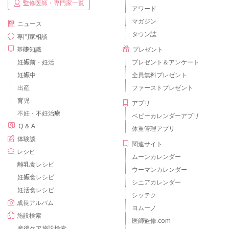
監修医師・専門家一覧
アワード
マガジン
ニュース
タウン誌
専門家相談
基礎知識
プレゼント
妊娠前・妊活
プレゼント＆アンケート
妊娠中
全員無料プレゼント
出産
ファーストプレゼント
育児
アプリ
不妊・不妊治療
ベビーカレンダーアプリ
Ｑ＆Ａ
体重管理アプリ
体験談
関連サイト
レシピ
ムーンカレンダー
離乳食レシピ
ウーマンカレンダー
妊娠食レシピ
シニアカレンダー
妊活食レシピ
シッテク
成長アルバム
ヨムーノ
施設検索
医師監修.com
産後ケア施設検索