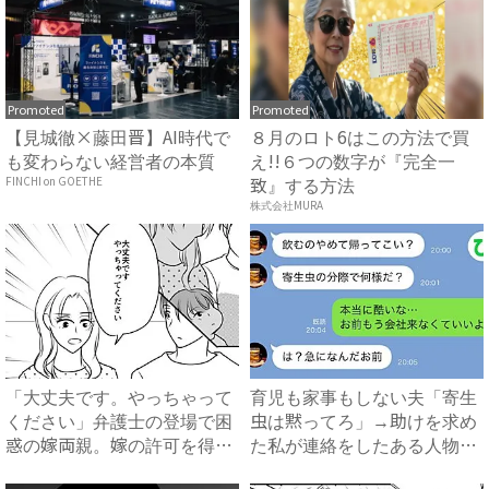
Promoted
Promoted
【見城徹×藤田晋】AI時代で
８月のロト6はこの方法で買
も変わらない経営者の本質
え!!６つの数字が『完全一
致』する方法
FINCHI on GOETHE
株式会社MURA
「大丈夫です。やっちゃって
育児も家事もしない夫「寄生
ください」弁護士の登場で困
虫は黙ってろ」→助けを求め
惑の嫁両親。嫁の許可を得た
た私が連絡をしたある人物と
母...
は...