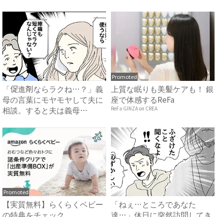
サ...
Promoted
「促進剤ならラクね…？」義
上質な眠りも美髪ケアも！ 銀
母の言葉にモヤモヤして夫に
座で体感するReFa
相談。すると夫は義母
ReFa GINZA on CREA
に…！？...
Promoted
【実質無料】らくらくベビー
「ねぇ…ところであなた
の特典をチェック
達…」休日に突然訪問してき