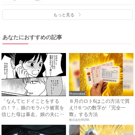
もっと見る
あなたにおすすめの記事
Promoted
「なんてヒドイことをする
８月のロト6はこの方法で買
の！？」娘のモラハラ被害を
え!!６つの数字が『完全一
信じた母は暴走。娘の夫に電
致』する方法
話を...
株式会社MURA