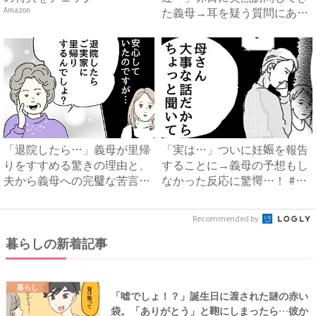
た義母→耳を疑う質問にあ
Amazon
然…！ ...
「退院したら…」義母が里帰
「実は…」ついに妊娠を報告
りをすすめる驚きの理由と、
することに→義母の予想もし
夫から義母への完璧な苦言
なかった反応に驚愕…！ #
#...
早...
Recommended by
暮らしの新着記事
暮らし
「嘘でしょ！？」誕生日に渡された謎の赤い
袋。「ありがとう」と鞄にしまったら…彼か