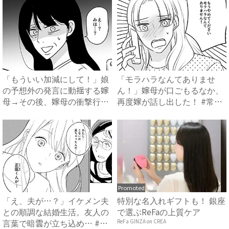
「もういい加減にして！」娘
「モラハラなんてありませ
の予想外の発言に動揺する嫁
ん！」嫁母が口ごもるなか、
母→その後、嫁母の衝撃行動
再度嫁が話し出した！ #常識
で...
知...
Promoted
「え、夫が…？」イケメン夫
特別な名入れギフトも！ 銀座
との順調な結婚生活。友人の
で選ぶReFaの上質ケア
言葉で暗雲が立ち込め… #
ReFa GINZA on CREA