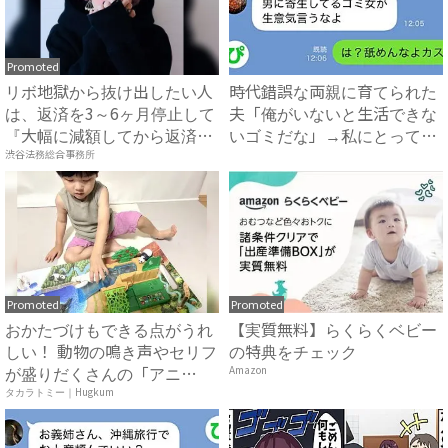
Promoted
リボ地獄から抜け出したい人
時代錯誤な両親に育てられた
は、返済を3～6ヶ月停止して
夫「俺がいないと生活できな
『大幅に減額してから返済
いゴミだな」→私にとっての
す...
ゴ...
渋谷法務総合事務所
Promoted
Promoted
おかたづけもできる点がうれ
【実質無料】らくらくベビー
しい！ 動物の鳴き声やセリフ
の特典をチェック
が盛りだくさんの「アニ
Amazon
ア ...
タカラトミー｜Hugkum