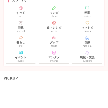
すべて
マンガ
連載
all
column
series
特集
食・レシピ
ママトピ
special
recipe
mama
暮らし
グッズ
医療
life
goods
medical
イベント
エンタメ
制度・支援
event
entame
support
PICKUP