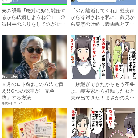
夫の誤爆「絶対に嫁と離婚す
「弟と離婚してくれ」義実家
るから結婚しようね♡」→浮
から冷遇される私に、義兄か
気相手のふりをして泳がせて
ら突然の連絡→義両親と夫が
み...
企...
Promoted
８月のロト6はこの方法で買
「跡継ぎできたからもう不要
え!!６つの数字が『完全一
よ」義実家から妊娠した女と
致』する方法
夫が出てきた！まさかの真相
と...
株式会社MURA