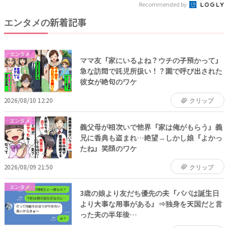
Recommended by
エンタメの新着記事
エンタメ
ママ友「家にいるよね？ウチの子預かって」
急な訪問で託児所扱い！？園で呼び出された
彼女が絶句のワケ
2026/08/10 12:20
クリップ
エンタメ
義父母が相次いで他界「家は俺がもらう」義
兄に香典も盗まれ…絶望→しかし娘「よかっ
たね」笑顔のワケ
2026/08/09 21:50
クリップ
エンタメ
3歳の娘より友だち優先の夫「パパは誕生日
より大事な用事がある」⇒独身を天国だと言
った夫の半年後…