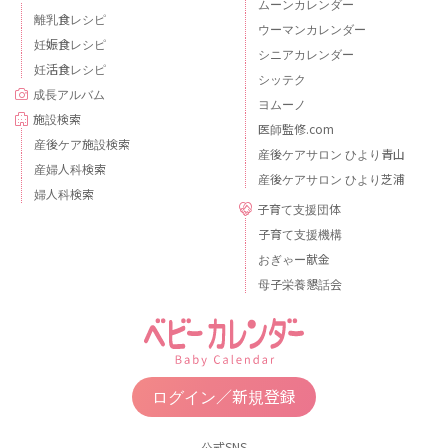
ムーンカレンダー
離乳食レシピ
ウーマンカレンダー
妊娠食レシピ
シニアカレンダー
妊活食レシピ
シッテク
成長アルバム
ヨムーノ
施設検索
医師監修.com
産後ケア施設検索
産後ケアサロン ひより青山
産婦人科検索
産後ケアサロン ひより芝浦
婦人科検索
子育て支援団体
子育て支援機構
おぎゃー献金
母子栄養懇話会
ログイン／新規登録
公式SNS