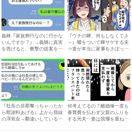
義妹「家族旅行なのに行かな
「ウチの嫁、何もしなくてさ
いんですか？」→義妹に真実
～」嘘をついて嫁サゲする夫
を告げると、衝撃の提案をさ
⇒妻が本当に家事をさぼった
れ...
結...
「社長の旦那奪っちゃったか
何考えてるの？離婚後一度も
ら慰謝料あげる」上から目線
養育費を払わず父親のふりを
の浮気女→勘違いしているの
する元夫…妻は我慢を重ねて
で...
...