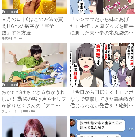
Promoted
８月のロト6はこの方法で買
「シンママだから妹にあげ
え!!６つの数字が『完全一
た」手作り入園グッズを勝手
致』する方法
に渡した夫…妻の堪忍袋の緒
が切...
株式会社MURA
Promoted
おかたづけもできる点がうれ
「今日から同居する！」アポ
しい！ 動物の鳴き声やセリフ
なしで突撃してきた義両親が
が盛りだくさんの「アニ
信じられない発言を！絶対嫌
ア ...
だ...
タカラトミー｜Hugkum