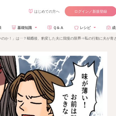
ログイン／新規登録
はじめての方へ
談
基礎知識
Ｑ＆Ａ
レシピ
成
いのか！」は…？結婚後、豹変した夫に我慢の限界⇒私の行動に夫が青