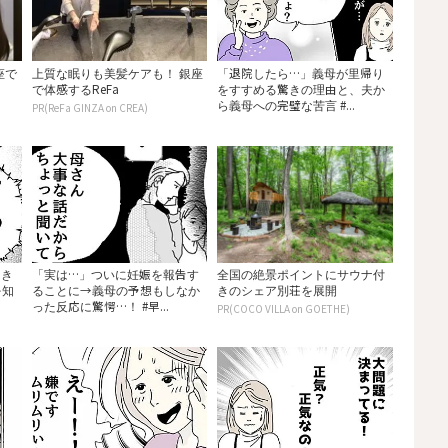
座で
上質な眠りも美髪ケアも！ 銀座
「退院したら…」義母が里帰り
で体感するReFa
をすすめる驚きの理由と、夫か
ら義母への完璧な苦言 #...
PR(ReFa GINZA on CREA)
てき
「実は…」ついに妊娠を報告す
全国の絶景ポイントにサウナ付
を知
ることに→義母の予想もしなか
きのシェア別荘を展開
った反応に驚愕…！ #早...
PR(COCO VILLA on GOETHE)