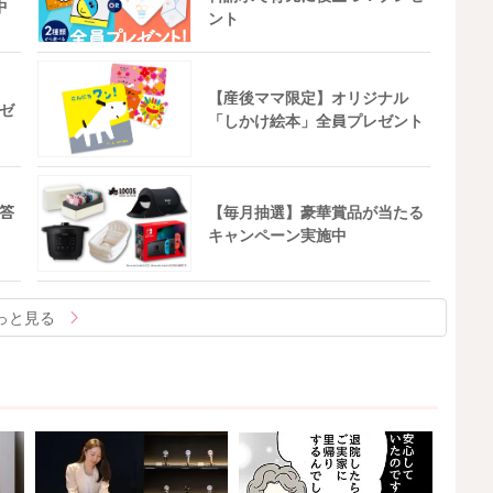
中
ント
【産後ママ限定】オリジナル
ゼ
「しかけ絵本」全員プレゼント
答
【毎月抽選】豪華賞品が当たる
キャンペーン実施中
っと見る