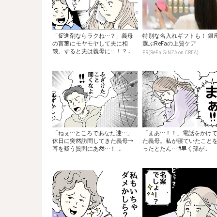
「促進剤ならラクね…？」義母
特別な名入れギフトも！ 銀
の言葉にモヤモヤして夫に相
選ぶReFaの上質ケア
談。すると夫は義母に…！？...
PR(ReFa GINZA on CREA)
「ねぇ…ところであなた達…」
「まあ…！！」電話をかけ
休日に突然訪問してきた義母→
た義母。私が寝ていたこと
耳を疑う質問にあ然…！ ...
ったとたん… #早く孫が...