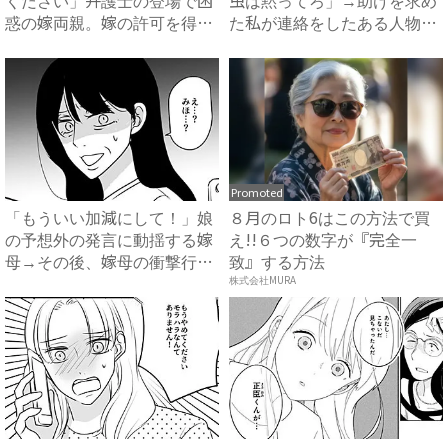
ください」弁護士の登場で困
虫は黙ってろ」→助けを求め
惑の嫁両親。嫁の許可を得た
た私が連絡をしたある人物と
母...
は...
Promoted
「もういい加減にして！」娘
８月のロト6はこの方法で買
の予想外の発言に動揺する嫁
え!!６つの数字が『完全一
母→その後、嫁母の衝撃行動
致』する方法
で...
株式会社MURA