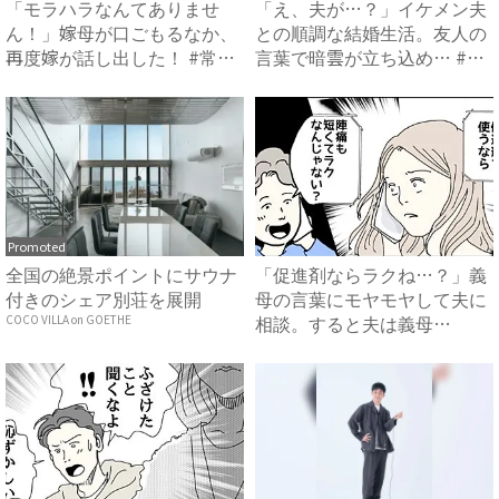
「モラハラなんてありませ
「え、夫が…？」イケメン夫
ん！」嫁母が口ごもるなか、
との順調な結婚生活。友人の
再度嫁が話し出した！ #常識
言葉で暗雲が立ち込め… #
知...
サ...
Promoted
全国の絶景ポイントにサウナ
「促進剤ならラクね…？」義
付きのシェア別荘を展開
母の言葉にモヤモヤして夫に
相談。すると夫は義母
COCO VILLA on GOETHE
に…！？...