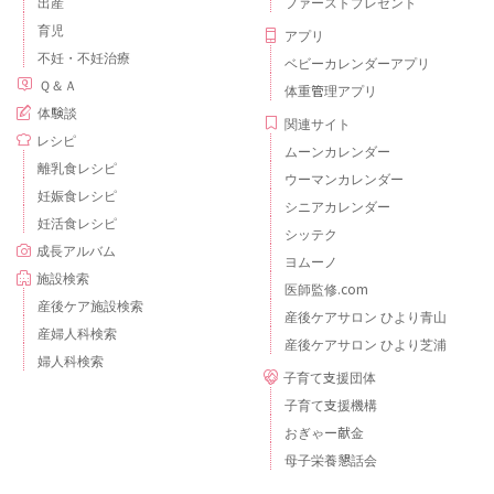
出産
ファーストプレゼント
育児
アプリ
不妊・不妊治療
ベビーカレンダーアプリ
Ｑ＆Ａ
体重管理アプリ
体験談
関連サイト
レシピ
ムーンカレンダー
離乳食レシピ
ウーマンカレンダー
妊娠食レシピ
シニアカレンダー
妊活食レシピ
シッテク
成長アルバム
ヨムーノ
施設検索
医師監修.com
産後ケア施設検索
産後ケアサロン ひより青山
産婦人科検索
産後ケアサロン ひより芝浦
婦人科検索
子育て支援団体
子育て支援機構
おぎゃー献金
母子栄養懇話会