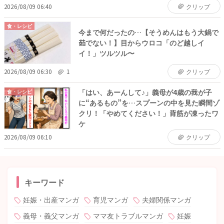
2026/08/09 06:40
クリップ
食・レシピ
今まで何だったの…【そうめんはもう大鍋で
茹でない！】目からウロコ「のど越しイ
イ！」ツルツル〜
2026/08/09 06:30
1
クリップ
「はい、あーんして♪」義母が4歳の我が子
食・レシピ
に“あるもの”を…スプーンの中を見た瞬間ゾ
クリ！「やめてください！」背筋が凍ったワ
ケ
2026/08/09 06:10
クリップ
キーワード
妊娠・出産マンガ
育児マンガ
夫婦関係マンガ
義母・義父マンガ
ママ友トラブルマンガ
妊娠