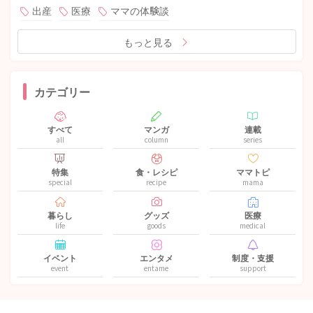
出産
医療
ママの体験談
もっと見る
カテゴリー
すべて
マンガ
連載
all
column
series
特集
食・レシピ
ママトピ
special
recipe
mama
暮らし
グッズ
医療
life
goods
medical
イベント
エンタメ
制度・支援
event
entame
support