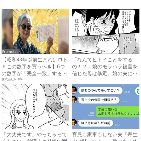
Promoted
【昭和43年以前生まれはロト
「なんてヒドイことをする
６この数字を買うべき】6つ
の！？」娘のモラハラ被害を
の数字が「完全一致」する
信じた母は暴走。娘の夫に電
方...
話を...
株式会社MURA
「大丈夫です。やっちゃって
育児も家事もしない夫「寄生