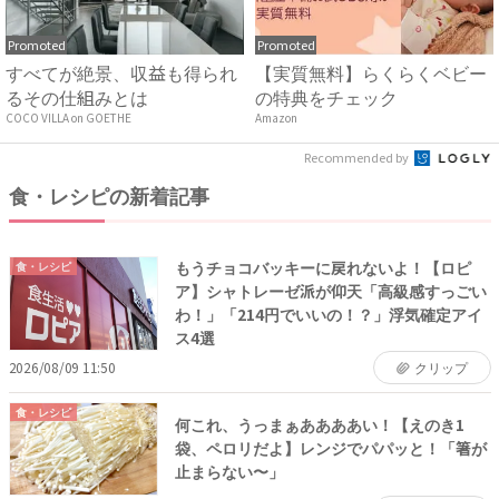
Promoted
Promoted
すべてが絶景、収益も得られ
【実質無料】らくらくベビー
るその仕組みとは
の特典をチェック
COCO VILLA on GOETHE
Amazon
Recommended by
食・レシピの新着記事
もうチョコバッキーに戻れないよ！【ロピ
食・レシピ
ア】シャトレーゼ派が仰天「高級感すっごい
わ！」「214円でいいの！？」浮気確定アイ
ス4選
2026/08/09 11:50
クリップ
食・レシピ
何これ、うっまぁああああい！【えのき1
袋、ペロリだよ】レンジでパパッと！「箸が
止まらない〜」