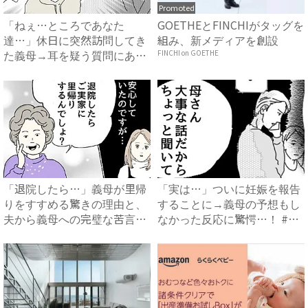
Promoted
「ねぇ…ところであなた
GOETHEとFINCHIがタッグを
達…」休日に突然訪問してき
組み、新メディアを創設
た義母→耳を疑う質問にあ
FINCHI on GOETHE
然…！ ...
「退院したら…」義母が里帰
「実は…」ついに妊娠を報告
りをすすめる驚きの理由と、
することに→義母の予想もし
夫から義母への完璧な苦言
なかった反応に驚愕…！ #
#...
早...