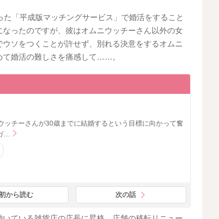
った「平成版マッチングサービス」で婚活をすること
になったのですが、彼はオムニウッチーさん以外の女
でウソをつくことが許せず、別れる決意をするオムニ
めて婚活の難しさを痛感して……。
ニウッチーさんが30歳までに結婚するという目標に向かって奮
ガ…
初から読む
次の話
働いている雑貨店の店長に昇格。店舗の移転リニュー