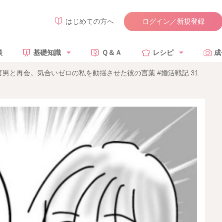
ログイン／新規登録
はじめての方へ
談
基礎知識
Ｑ＆Ａ
レシピ
成
男と再会。気合いゼロの私を動揺させた彼の言葉 #婚活戦記 31