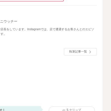
ムニウッチー
長をしています。Instagramでは、店で遭遇するお客さんとのエピソ
ます。
執筆記事一覧
せ！
5
クリップ