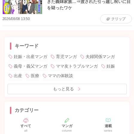
きた義妹家族…⇒渡された引っ越し祝いに目
を疑ったワケ
2026/08/08 13:50
クリップ
キーワード
妊娠・出産マンガ
育児マンガ
夫婦関係マンガ
義母・義父マンガ
ママ友トラブルマンガ
妊娠
出産
医療
ママの体験談
もっと見る
カテゴリー
すべて
マンガ
連載
all
column
series