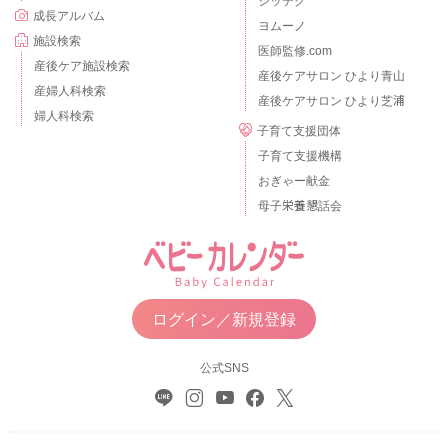
シッテク
成長アルバム
ヨムーノ
施設検索
医師監修.com
産後ケア施設検索
産後ケアサロン ひより青山
産婦人科検索
産後ケアサロン ひより芝浦
婦人科検索
子育て支援団体
子育て支援機構
おぎゃー献金
母子栄養懇話会
ログイン／新規登録
公式SNS