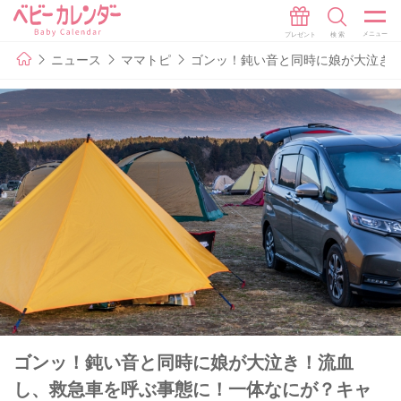
ニュース
ママトピ
ゴンッ！鈍い音と同時に娘が大泣き
ゴンッ！鈍い音と同時に娘が大泣き！流血
し、救急車を呼ぶ事態に！一体なにが？キャ