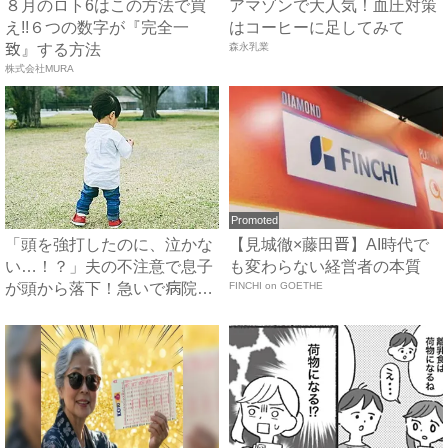
８月のロト6はこの方法で買
アマゾンで大人気！血圧対策
え!!６つの数字が『完全一
はコーヒーに足してみて
致』する方法
森永乳業
株式会社MURA
Promoted
「頭を強打したのに、泣かな
【見城徹×藤田晋】AI時代で
い…！？」夫の不注意で息子
も変わらない経営者の本質
が頭から落下！急いで病院へ
FINCHI on GOETHE
向...