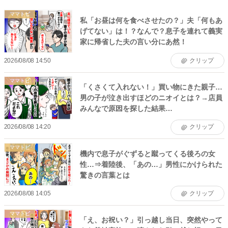
ママトピ
私「お昼は何を食べさせたの？」夫「何もあ
げてない」は！？なんで？息子を連れて義実
家に帰省した夫の言い分にあ然！
2026/08/08 14:50
クリップ
ママトピ
「くさくて入れない！」買い物にきた親子…
男の子が泣き出すほどのニオイとは？→店員
みんなで原因を探した結果…
2026/08/08 14:20
クリップ
ママトピ
機内で息子がぐずると蹴ってくる後ろの女
性…⇒着陸後、「あの…」男性にかけられた
驚きの言葉とは
2026/08/08 14:05
クリップ
ママトピ
「え、お祝い？」引っ越し当日、突然やって