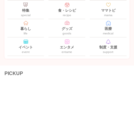
特集
食・レシピ
ママトピ
special
recipe
mama
暮らし
グッズ
医療
life
goods
medical
イベント
エンタメ
制度・支援
event
entame
support
PICKUP