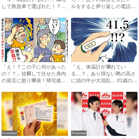
して救急車で運ばれた！？一
ルをすると折り返しの電話
体...
が…ま...
「え！？この子に何があった
「え、体温計が壊れてい
の！？」信頼して任せた身内
る…？」あり得ない熱の高さ
の発言に怒り爆発！帰宅後の
に頭の中が大混乱… #1歳の娘
衝...
と...
Promoted
Promoted