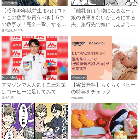
Promoted
【昭和43年以前生まれはロト
「離乳食は荷物になるな〜」
６この数字を買うべき】6つ
娘の食事をないがしろにする
の数字が「完全一致」する
夫。旅行先で娘に与えようと
方...
株式会社MURA
し...
Promoted
Promoted
アマゾンで大人気！血圧対策
【実質無料】らくらくベビー
はコーヒーに足してみて
の特典をチェック
森永乳業
Amazon