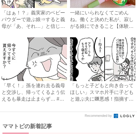
「はぁ！？」義実家のベビー
一緒にいられなくてごめん
パウダーで遊ぶ娘⇒すると義
ね。働くと決めた私が、寂し
母が「あ、それ…」と信じら
がる娘にできること【体験
れ...
談】｜...
「早く！」孫を連れ去る義母
「もっと子どもと向き合って
と交渉し、帰ってくるよう伝
ほしい」スマホ片手に子ども
えるも暴走は止まらず… #
と遊ぶ夫に嫌悪感！指摘する
拐...
と...
Recommended by
ママトピの新着記事