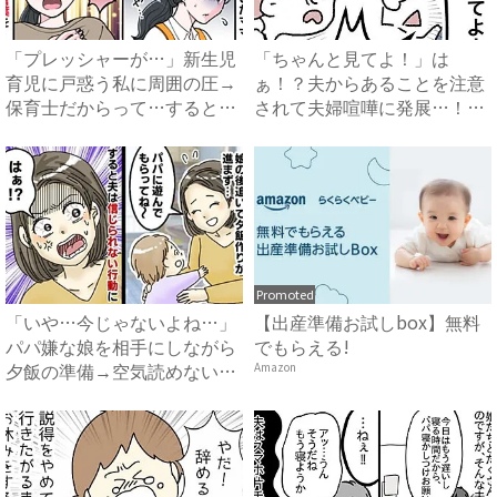
「プレッシャーが…」新生児
「ちゃんと見てよ！」は
育児に戸惑う私に周囲の圧→
ぁ！？夫からあることを注意
保育士だからって…すると保
されて夫婦喧嘩に発展…！？
健...
#ア...
Promoted
「いや…今じゃないよね…」
【出産準備お試しbox】無料
パパ嫌な娘を相手にしながら
でもらえる!
夕飯の準備→空気読めない
Amazon
の…...