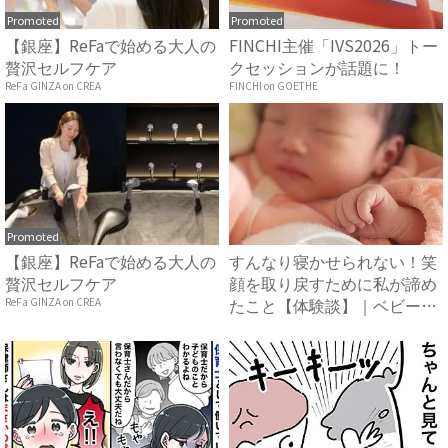
Promoted
Promoted
【銀座】ReFaで始める大人の
FINCHI主催「IVS2026」トー
贅沢セルフケア
クセッションが話題に！
ReFa GINZA on CREA
FINCHI on GOETHE
Promoted
【銀座】ReFaで始める大人の
すんなり寝かせられない！笑
贅沢セルフケア
顔を取り戻すために私が諦め
たこと【体験談】｜ベビーカ
ReFa GINZA on CREA
レ...