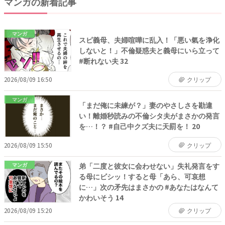
マンガの新着記事
マンガ
スピ義母、夫婦喧嘩に乱入！「悪い氣を浄化
しないと！」不倫疑惑夫と義母にいら立って
#断れない夫 32
2026/08/09 16:50
クリップ
マンガ
「まだ俺に未練が？」妻のやさしさを勘違
い！離婚秒読みの不倫シタ夫がまさかの発言
を…！？ #自己中クズ夫に天罰を！ 20
2026/08/09 15:50
クリップ
弟「二度と彼女に会わせない」失礼発言をす
マンガ
る母にビシッ！すると母「あら、可哀想
に…」次の矛先はまさかの #あなたはなんて
かわいそう 14
2026/08/09 15:20
クリップ