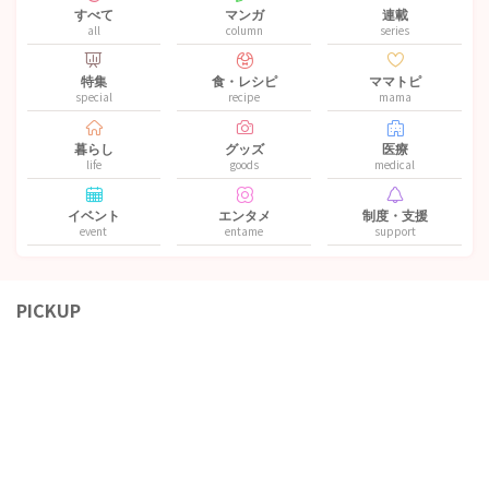
すべて
マンガ
連載
all
column
series
特集
食・レシピ
ママトピ
special
recipe
mama
暮らし
グッズ
医療
life
goods
medical
イベント
エンタメ
制度・支援
event
entame
support
PICKUP