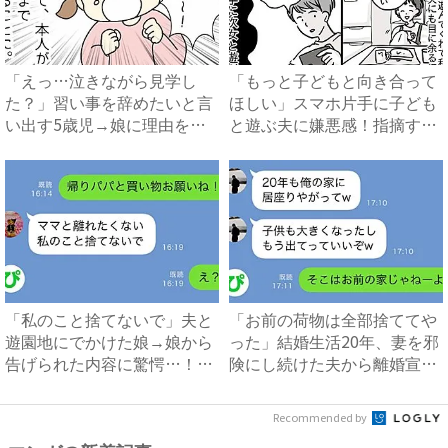
「えっ…泣きながら見学し
「もっと子どもと向き合って
た？」習い事を辞めたいと言
ほしい」スマホ片手に子ども
い出す5歳児→娘に理由を聞
と遊ぶ夫に嫌悪感！指摘する
いて...
と...
「私のこと捨てないで」夫と
「お前の荷物は全部捨ててや
遊園地にでかけた娘→娘から
った」結婚生活20年、妻を邪
告げられた内容に驚愕…！｜
険にし続けた夫から離婚宣
ベ...
告...
Recommended by