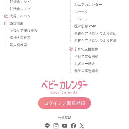
妊娠食レシピ
シニアカレンダー
妊活食レシピ
シッテク
成長アルバム
ヨムーノ
施設検索
医師監修.com
産後ケア施設検索
産後ケアサロン ひより青山
産婦人科検索
産後ケアサロン ひより芝浦
婦人科検索
子育て支援団体
子育て支援機構
おぎゃー献金
母子栄養懇話会
ログイン／新規登録
公式SNS