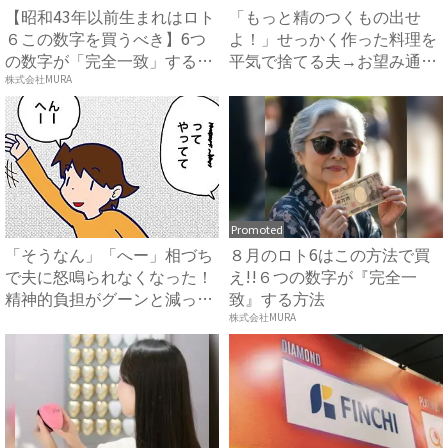
【昭和43年以前生まれはロト
「もっと精のつくもの出せ
６この数字を買うべき】6つ
よ！」せっかく作った料理を
の数字が「完全一致」する
平気で捨てる夫→お望み通り
方...
の料...
株式会社MURA
Promoted
「そうなん」「へー」相づち
８月のロト6はこの方法で買
で夫に怒鳴られなくなった！
え!!６つの数字が『完全一
精神的負担がグーンと減っ
致』する方法
て…...
株式会社MURA