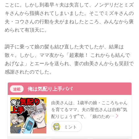
ことに。しかし到着早々夫は失言して、ノンデリだとミズ
キさんから指摘されてしまいました。そこでミズキさんの
夫・コウさんの行動を夫がまねしたところ、みんなから褒
められて有頂天に。
調子に乗って娘の髪も結び直した夫でしたが、結果は
散々。しかし、ママ友から「超素敵！ これからも結んで
あげなよ」とエールを送られ、妻の由美さんからも笑顔で
感謝されたのでした。
俺は気配り上手パパ
連載
由美さんは、1歳半の娘・こころちゃん
を育てるママ。夫の聖也さんは自称“気
配りじょうず”で、「娘のため…
ミント