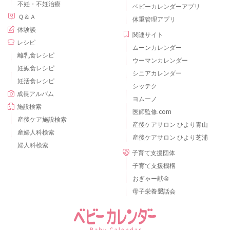
不妊・不妊治療
ベビーカレンダーアプリ
Ｑ＆Ａ
体重管理アプリ
体験談
関連サイト
レシピ
ムーンカレンダー
離乳食レシピ
ウーマンカレンダー
妊娠食レシピ
シニアカレンダー
妊活食レシピ
シッテク
成長アルバム
ヨムーノ
施設検索
医師監修.com
産後ケア施設検索
産後ケアサロン ひより青山
産婦人科検索
産後ケアサロン ひより芝浦
婦人科検索
子育て支援団体
子育て支援機構
おぎゃー献金
母子栄養懇話会