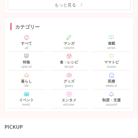
もっと見る
カテゴリー
すべて
マンガ
連載
all
column
series
特集
食・レシピ
ママトピ
special
recipe
mama
暮らし
グッズ
医療
life
goods
medical
イベント
エンタメ
制度・支援
event
entame
support
PICKUP