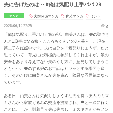
夫に告げたのは… #俺は気配り上手パパ 29
夫婦関係マンガ
育児マンガ
ミント
マンガ
2026/06/12 22:25
2
「俺は気配り上手パパ」第29話。由美さんは、夫の聖也さ
んと1歳半になる娘・こころちゃんとの3人暮らし。現在、
第二子を妊娠中です。夫は自分を「気配りじょうず」だと
思っていて、育児には積極的に参加してくれますが、娘の
安全をあまり考えてない夫のやり方に、意見してしまうこ
とも……。夫のする娘のお世話はヒヤッとする場面も多
く、そのたびに由美さんが夫を責め、険悪な雰囲気になっ
ています。
ある日、由美さんは気配りじょうずな夫を持つ友人のミズ
キさんから家族ぐるみの交流を提案され、夫と一緒に行く
ことに。しかし到着早々夫は失言し、ミズキさんからノン