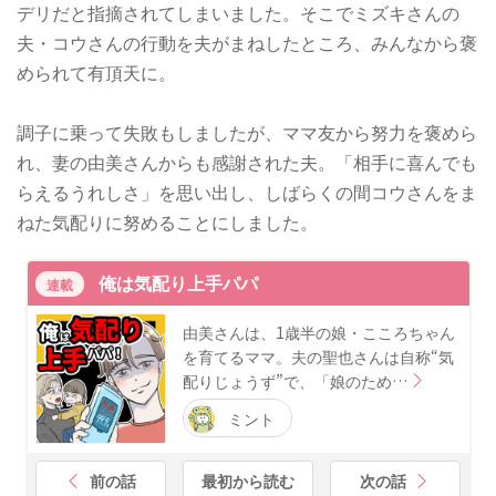
デリだと指摘されてしまいました。そこでミズキさんの
夫・コウさんの行動を夫がまねしたところ、みんなから褒
められて有頂天に。
調子に乗って失敗もしましたが、ママ友から努力を褒めら
れ、妻の由美さんからも感謝された夫。「相手に喜んでも
らえるうれしさ」を思い出し、しばらくの間コウさんをま
ねた気配りに努めることにしました。
俺は気配り上手パパ
連載
由美さんは、1歳半の娘・こころちゃん
を育てるママ。夫の聖也さんは自称“気
配りじょうず”で、「娘のため…
ミント
前の話
最初から読む
次の話