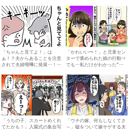
健...
「ちゃんと見てよ！」は
「かわいい〜！」と児童セン
ぁ！？夫からあることを注意
ターで褒められた娘の行動⇒
されて夫婦喧嘩に発展…！？
でも…私だけがわかった“赤
#ア...
面...
「うちの子、スカートめくれ
「ウチの嫁、何もしなくてさ
てたかも！」入園式の集合写
～」嘘をついて嫁サゲする夫