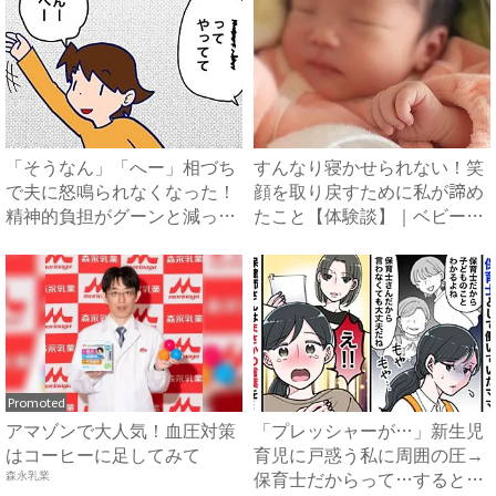
「そうなん」「へー」相づち
すんなり寝かせられない！笑
で夫に怒鳴られなくなった！
顔を取り戻すために私が諦め
精神的負担がグーンと減っ
たこと【体験談】｜ベビーカ
て…...
レ...
Promoted
アマゾンで大人気！血圧対策
「プレッシャーが…」新生児
はコーヒーに足してみて
育児に戸惑う私に周囲の圧→
保育士だからって…すると保
森永乳業