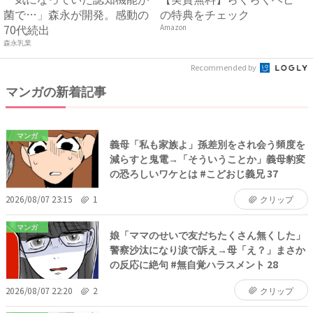
菌で…」森永が開発。感動の
の特典をチェック
70代続出
Amazon
森永乳業
Recommended by
マンガの新着記事
マンガ
義母「私も家族よ」孫差別をされ会う頻度を
減らすと鬼電→「そういうことか」義母豹変
の恐ろしいワケとは #こどおじ義兄 37
2026/08/07 23:15
1
クリップ
マンガ
娘「ママのせいで友だちたくさん無くした」
警察沙汰になり涙で訴え→母「え？」まさか
の反応に絶句 #無自覚ハラスメント 28
2026/08/07 22:20
2
クリップ