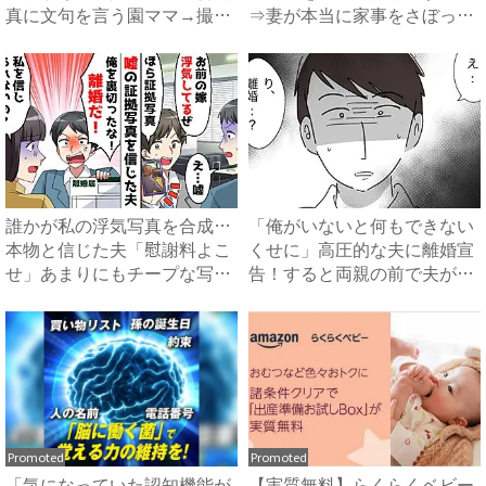
真に文句を言う園ママ→撮り
⇒妻が本当に家事をさぼった
直...
結...
誰かが私の浮気写真を合成…
「俺がいないと何もできない
本物と信じた夫「慰謝料よこ
くせに」高圧的な夫に離婚宣
せ」あまりにもチープな写真
告！すると両親の前で夫がま
を...
さ...
Promoted
Promoted
「気になっていた認知機能が
【実質無料】らくらくベビー