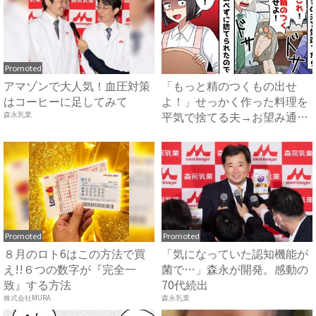
Promoted
アマゾンで大人気！血圧対策
「もっと精のつくもの出せ
はコーヒーに足してみて
よ！」せっかく作った料理を
平気で捨てる夫→お望み通り
森永乳業
の料...
Promoted
Promoted
８月のロト6はこの方法で買
「気になっていた認知機能が
え!!６つの数字が『完全一
菌で…」森永が開発。感動の
致』する方法
70代続出
株式会社MURA
森永乳業