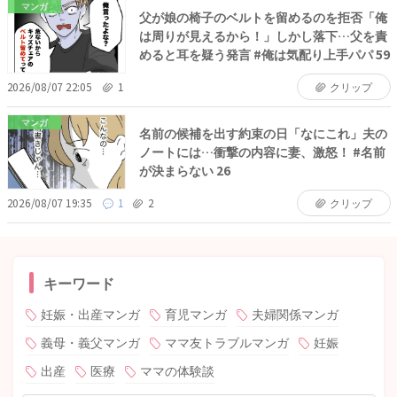
マンガ
父が娘の椅子のベルトを留めるのを拒否「俺
は周りが見えるから！」しかし落下…父を責
めると耳を疑う発言 #俺は気配り上手パパ 59
2026/08/07 22:05
1
クリップ
マンガ
名前の候補を出す約束の日「なにこれ」夫の
ノートには…衝撃の内容に妻、激怒！ #名前
が決まらない 26
2026/08/07 19:35
1
2
クリップ
キーワード
妊娠・出産マンガ
育児マンガ
夫婦関係マンガ
義母・義父マンガ
ママ友トラブルマンガ
妊娠
出産
医療
ママの体験談