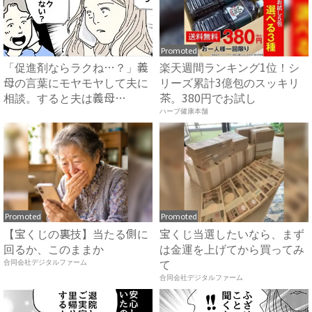
Promoted
「促進剤ならラクね…？」義
楽天週間ランキング1位！シ
母の言葉にモヤモヤして夫に
リーズ累計3億包のスッキリ
相談。すると夫は義母
茶。380円でお試し
に…！？...
ハーブ健康本舗
Promoted
Promoted
【宝くじの裏技】当たる側に
宝くじ当選したいなら、まず
回るか、このままか
は金運を上げてから買ってみ
て
合同会社デジタルファーム
合同会社デジタルファーム