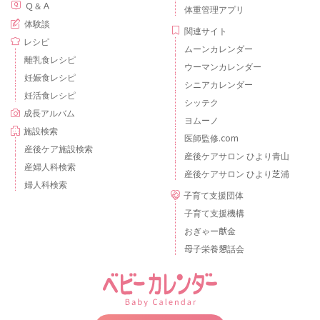
Ｑ＆Ａ
体重管理アプリ
体験談
関連サイト
レシピ
ムーンカレンダー
離乳食レシピ
ウーマンカレンダー
妊娠食レシピ
シニアカレンダー
妊活食レシピ
シッテク
成長アルバム
ヨムーノ
施設検索
医師監修.com
産後ケア施設検索
産後ケアサロン ひより青山
産婦人科検索
産後ケアサロン ひより芝浦
婦人科検索
子育て支援団体
子育て支援機構
おぎゃー献金
母子栄養懇話会