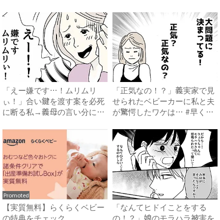
は…...
句…！...
「えー嫌です…！ムリムリ
「正気なの！？」義実家で見
ぃ！」合い鍵を渡す案を必死
せられたベビーカーに私と夫
に断る私→義母の言い分にあ
が驚愕したワケは… #早く
然…...
孫...
Promoted
【実質無料】らくらくベビー
「なんてヒドイことをする
の特典をチェック
の！？」娘のモラハラ被害を