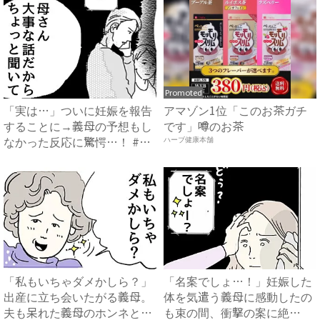
Promoted
「実は…」ついに妊娠を報告
アマゾン1位「このお茶ガチ
することに→義母の予想もし
です」噂のお茶
なかった反応に驚愕…！ #
ハーブ健康本舗
早...
「私もいちゃダメかしら？」
「名案でしょ…！」妊娠した
出産に立ち会いたがる義母。
体を気遣う義母に感動したの
夫も呆れた義母のホンネと
も束の間、衝撃の案に絶