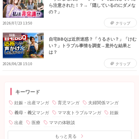
ら注意された！？→「隠しているのにダメな
の？」
2026/07/23 13:50
クリップ
特集
自宅BBQは近所迷惑？「うるさい？」「けむ
い？」トラブル事情を調査→意外な結果と
は？
2026/06/28 15:10
クリップ
キーワード
妊娠・出産マンガ
育児マンガ
夫婦関係マンガ
義母・義父マンガ
ママ友トラブルマンガ
妊娠
出産
医療
ママの体験談
もっと見る