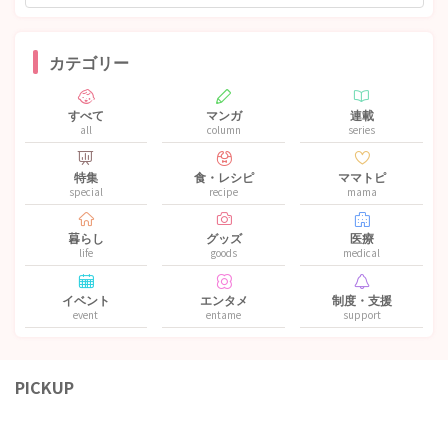
カテゴリー
すべて
マンガ
連載
all
column
series
特集
食・レシピ
ママトピ
special
recipe
mama
暮らし
グッズ
医療
life
goods
medical
イベント
エンタメ
制度・支援
event
entame
support
PICKUP