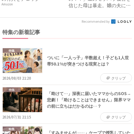
信じた母は暴走。娘の夫に電
Amazon
話を...
Recommended by
特集の新着記事
特集
ついに「一人っ子」半数超え！子ども1人世
帯50.1%が突きつける現実とは？
2026/08/03 21:20
クリップ
特集
「助けて…」深夜に届いたママからのSOS→
悲劇！「助けることはできません」限界ママ
の前に立ちはだかるのは…？
2026/07/31 21:15
クリップ
特集
「すみませんが……」ケープで授乳していた