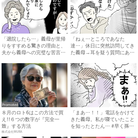
「退院したら…」義母が里帰
「ねぇ…ところであなた
りをすすめる驚きの理由と、
達…」休日に突然訪問してき
夫から義母への完璧な苦言
た義母→耳を疑う質問にあ
#...
然…！ ...
Promoted
８月のロト6はこの方法で買
「まあ…！！」電話をかけて
え!!６つの数字が『完全一
きた義母。私が寝ていたこと
致』する方法
を知ったとたん… #早く孫
が...
株式会社MURA