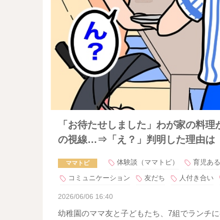
「お待たせしました」わが家の料理
の視線…⇒「え？」判明した理由は
体験談（ママトピ）
育児あ
ママトピ
コミュニケーション
友だち
人付き合い
2026/06/06 16:40
幼稚園のママ友と子どもたち、7組でランチ