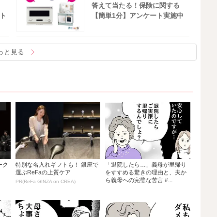
答えて当たる！保険に関する
ト
【簡単1分】アンケート実施中
っと見る
ーク
特別な名入れギフトも！ 銀座で
「退院したら…」義母が里帰り
選ぶReFaの上質ケア
をすすめる驚きの理由と、夫か
ら義母への完璧な苦言 #...
PR(ReFa GINZA on CREA)