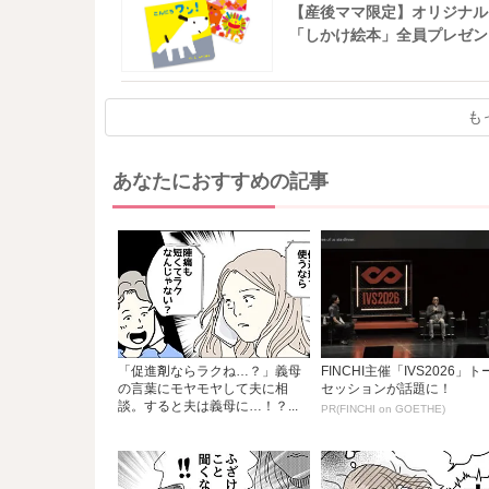
【産後ママ限定】オリジナル
「しかけ絵本」全員プレゼン
も
あなたにおすすめの記事
「促進剤ならラクね…？」義母
FINCHI主催「IVS2026」ト
の言葉にモヤモヤして夫に相
セッションが話題に！
談。すると夫は義母に…！？...
PR(FINCHI on GOETHE)