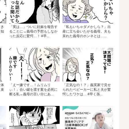
てき
「実は…」ついに妊娠を報告す
「私もいちゃダメかしら？」出
を知
ることに→義母の予想もしなか
産に立ち会いたがる義母。夫も
った反応に驚愕…！ #早...
呆れた義母のホンネとは…...
た体
「えー嫌です…！ムリムリ
「正気なの！？」義実家で見せ
も束
ぃ！」合い鍵を渡す案を必死に
られたベビーカーに私と夫が驚
断る私→義母の言い分にあ
愕したワケは… #早く孫...
然…...