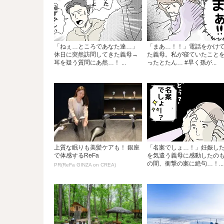
「ねぇ…ところであなた達…」
「まあ…！！」電話をかけ
休日に突然訪問してきた義母→
た義母。私が寝ていたこと
耳を疑う質問にあ然…！ ...
ったとたん… #早く孫が...
上質な眠りも美髪ケアも！ 銀座
「名案でしょ…！」妊娠し
で体感するReFa
を気遣う義母に感動したの
の間、衝撃の案に絶句…！...
PR(ReFa GINZA on CREA)