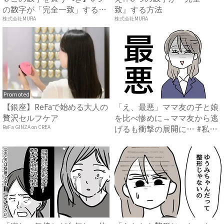
の数字が「完全一致」する
致』する方法
方...
株式会社MURA
株式会社MURA
Promoted
【銀座】ReFaで始める大人の
「え、最悪」ママ友の子と娘
贅沢セルフケア
を比べ惨めに→ママ友から逃
げるも衝撃の展開に… #私
ReFa GINZA on CREA
の...