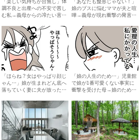
「楽しい気持ちが台無し」体
「あなたも整形じゃない！」
調不良と出産への不安で苦し
娘のブスに悩むママが夫と喧
む私→義母からの冷たい言葉
嘩→義母が現れ衝撃の発言
に...
を！...
「ほらね？女はやっぱり顔じ
「娘の人生のため…」児童館
ゃん…」娘が生まれどん底へ
で娘が1番可愛くない事実に
落ちていく妻に夫が放った衝
衝撃を受けた母→娘のために
撃...
し...