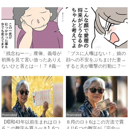
「残念ねー…」産後、義母が
「ブスに人権はない！」娘の
初孫を見て言い放ったありえ
顔への不安をぶちまけた妻→
ないひと言とは…！？ #義
すると夫が衝撃の行動に？
母...
#...
Promoted
Promoted
【昭和43年以前生まれはロト
８月のロト6はこの方法で買
６この数字を買うべき】6つ
え!!６つの数字が『完全一