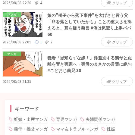
2026/08/08 22:20
4
クリップ
娘の"椅子から落下事件"を大げさと言う父
マンガ
「命を落としていたかも」ことの重大さを訴
えると、耳を疑う発言 #俺は気配り上手パパ
60
2026/08/08 22:05
1
2
クリップ
マンガ
義母「恩知らずな嫁！」孫差別する義母と距
離を置き実家へ→実母のまさかの言葉に絶句
#こどおじ義兄 38
2026/08/08 21:35
クリップ
キーワード
妊娠・出産マンガ
育児マンガ
夫婦関係マンガ
義母・義父マンガ
ママ友トラブルマンガ
妊娠