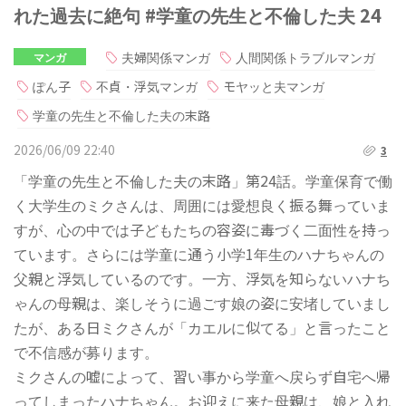
れた過去に絶句 #学童の先生と不倫した夫 24
夫婦関係マンガ
人間関係トラブルマンガ
マンガ
ぽん子
不貞・浮気マンガ
モヤッと夫マンガ
学童の先生と不倫した夫の末路
2026/06/09 22:40
3
「学童の先生と不倫した夫の末路」第24話。学童保育で働
く大学生のミクさんは、周囲には愛想良く振る舞っていま
すが、心の中では子どもたちの容姿に毒づく二面性を持っ
ています。さらには学童に通う小学1年生のハナちゃんの
父親と浮気しているのです。一方、浮気を知らないハナち
ゃんの母親は、楽しそうに過ごす娘の姿に安堵していまし
たが、ある日ミクさんが「カエルに似てる」と言ったこと
で不信感が募ります。
ミクさんの嘘によって、習い事から学童へ戻らず自宅へ帰
ってしまったハナちゃん。お迎えに来た母親は、娘と入れ