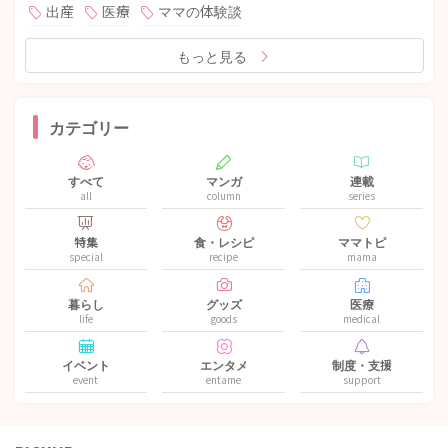
出産
医療
ママの体験談
もっと見る
カテゴリー
すべて
マンガ
連載
all
column
series
特集
食・レシピ
ママトピ
special
recipe
mama
暮らし
グッズ
医療
life
goods
medical
イベント
エンタメ
制度・支援
event
entame
support