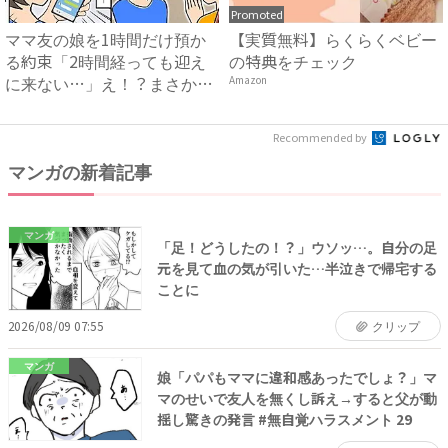
Promoted
ママ友の娘を1時間だけ預か
【実質無料】らくらくベビー
る約束「2時間経っても迎え
の特典をチェック
に来ない…」え！？まさかの
Amazon
連...
Recommended by
マンガの新着記事
マンガ
「足！どうしたの！？」ウソッ…。自分の足
元を見て血の気が引いた…半泣きで帰宅する
ことに
2026/08/09 07:55
クリップ
マンガ
娘「パパもママに違和感あったでしょ？」マ
マのせいで友人を無くし訴え→すると父が動
揺し驚きの発言 #無自覚ハラスメント 29