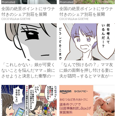
Promoted
Promoted
全国の絶景ポイントにサウナ
全国の絶景ポイントにサウナ
付きのシェア別荘を展開
付きのシェア別荘を展開
COCO VILLA on GOETHE
COCO VILLA on GOETHE
「これしかない」娘が可愛く
「なんで預けるの？」ママ友
ないことを悩んだママ→娘に
に娘の面倒を押し付ける妻に
させようと決意した衝撃のあ
夫が詰問→するとママ友が衝
る...
撃...