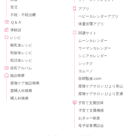
育児
アプリ
不妊・不妊治療
ベビーカレンダーアプリ
Ｑ＆Ａ
体重管理アプリ
体験談
関連サイト
レシピ
ムーンカレンダー
離乳食レシピ
ウーマンカレンダー
妊娠食レシピ
シニアカレンダー
妊活食レシピ
シッテク
成長アルバム
ヨムーノ
施設検索
医師監修.com
産後ケア施設検索
産後ケアサロン ひより青山
産婦人科検索
産後ケアサロン ひより芝浦
婦人科検索
子育て支援団体
子育て支援機構
おぎゃー献金
母子栄養懇話会