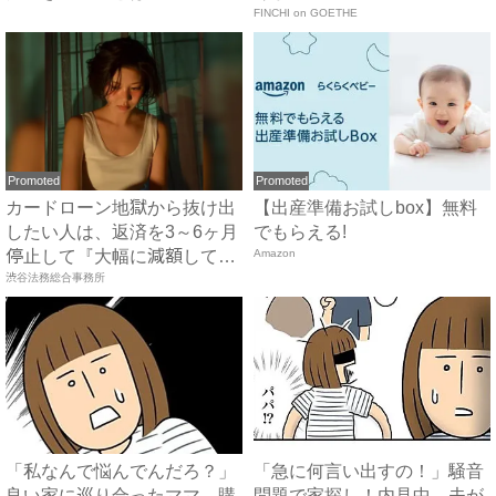
家...
FINCHI on GOETHE
Promoted
Promoted
カードローン地獄から抜け出
【出産準備お試しbox】無料
したい人は、返済を3～6ヶ月
でもらえる!
停止して『大幅に減額して
Amazon
か...
渋谷法務総合事務所
「私なんで悩んでんだろ？」
「急に何言い出すの！」騒音
良い家に巡り合ったママ。購
問題で家探し！内見中、夫が