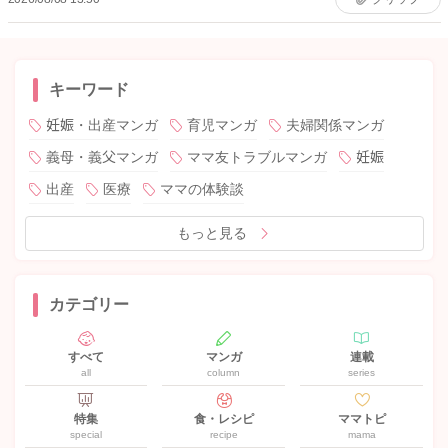
キーワード
妊娠・出産マンガ
育児マンガ
夫婦関係マンガ
義母・義父マンガ
ママ友トラブルマンガ
妊娠
出産
医療
ママの体験談
もっと見る
カテゴリー
すべて
マンガ
連載
all
column
series
特集
食・レシピ
ママトピ
special
recipe
mama