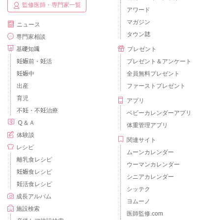
監修医師・専門家一覧
アワード
マガジン
ニュース
タウン誌
専門家相談
基礎知識
プレゼント
妊娠前・妊活
プレゼント＆アンケート
妊娠中
全員無料プレゼント
出産
ファーストプレゼント
育児
アプリ
不妊・不妊治療
ベビーカレンダーアプリ
Ｑ＆Ａ
体重管理アプリ
体験談
関連サイト
レシピ
ムーンカレンダー
離乳食レシピ
ウーマンカレンダー
妊娠食レシピ
シニアカレンダー
妊活食レシピ
シッテク
成長アルバム
ヨムーノ
施設検索
医師監修.com