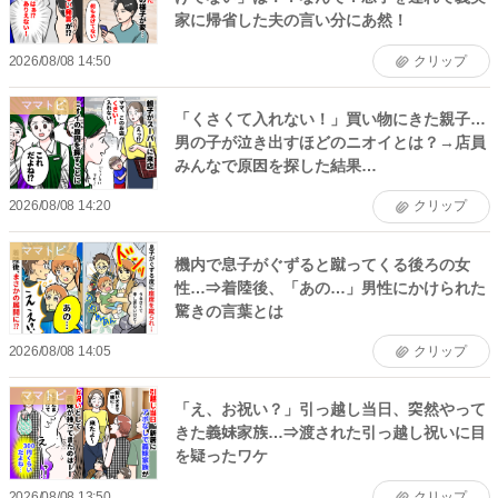
家に帰省した夫の言い分にあ然！
2026/08/08 14:50
クリップ
ママトピ
「くさくて入れない！」買い物にきた親子…
男の子が泣き出すほどのニオイとは？→店員
みんなで原因を探した結果…
2026/08/08 14:20
クリップ
ママトピ
機内で息子がぐずると蹴ってくる後ろの女
性…⇒着陸後、「あの…」男性にかけられた
驚きの言葉とは
2026/08/08 14:05
クリップ
ママトピ
「え、お祝い？」引っ越し当日、突然やって
きた義妹家族…⇒渡された引っ越し祝いに目
を疑ったワケ
2026/08/08 13:50
クリップ