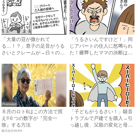
「大量の豆が撒かれて
「うるさいんですけど！」同
る…！？」息子の足音がうる
じアパートの住人に怒鳴られ
さいとクレームが→日々の嫌
た！疲弊したママの決断は？
がらせ、...
...
Promoted
８月のロト6はこの方法で買
「子どもがうるさい！」騒音
え!!６つの数字が『完全一
トラブルで戸建てを購入→引
致』する方法
っ越し後、父親の変化と母親
株式会社MURA
の...