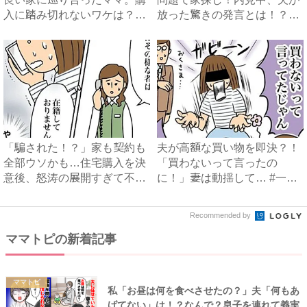
入に踏み切れないワケは？
放った驚きの発言とは！？
#...
#...
「騙された！？」家も契約も
夫が高額な買い物を即決？！
全部ウソかも…住宅購入を決
「買わないって言ったの
意後、怒涛の展開すぎて不安
に！」妻は動揺して… #一軒
に...
家購...
Recommended by
ママトピの新着記事
ママトピ
私「お昼は何を食べさせたの？」夫「何もあ
げてない」は！？なんで？息子を連れて義実