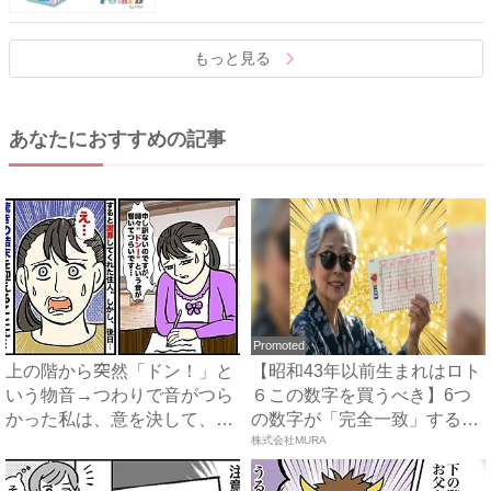
もっと見る
あなたにおすすめの記事
Promoted
上の階から突然「ドン！」と
【昭和43年以前生まれはロト
いう物音→つわりで音がつら
６この数字を買うべき】6つ
かった私は、意を決して、手
の数字が「完全一致」する
紙...
方...
株式会社MURA