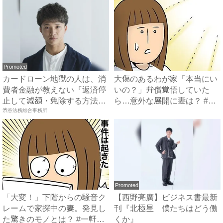
Promoted
カードローン地獄の人は、消
大傷のあるわが家「本当にい
費者金融が教えない『返済停
いの？」弁償覚悟していた
止して減額・免除する方法』
ら…意外な展開に妻は？ #一
で...
渋谷法務総合事務所
軒...
Promoted
「大変！」下階からの騒音ク
【西野亮廣】ビジネス書最新
レームで家探中の妻。発見し
刊『北極星 僕たちはどう働
た驚きのモノとは？ #一軒
くか』