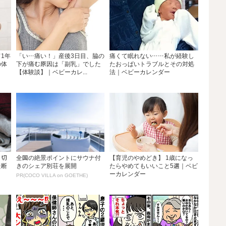
1年
「い…痛い！」産後3日目、脇の
痛くて眠れない……私が経験し
の体
下が痛む原因は「副乳」でした
たおっぱいトラブルとその対処
【体験談】｜ベビーカレ...
法｜ベビーカレンダー
り切
全国の絶景ポイントにサウナ付
【育児のやめどき】 1歳になっ
た断
きのシェア別荘を展開
たらやめてもいいこと5選｜ベビ
ーカレンダー
PR(COCO VILLA on GOETHE)