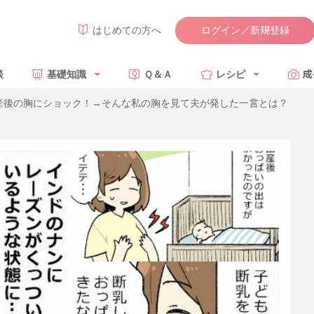
ログイン／新規登録
はじめての方へ
談
基礎知識
Ｑ＆Ａ
レシピ
成
産後の胸にショック！→そんな私の胸を見て夫が発した一言とは？