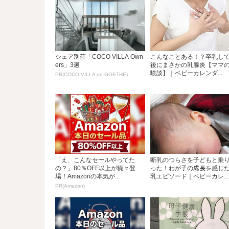
シェア別荘「COCO VILLA Own
こんなことある！？卒乳して
ers」3選
後にまさかの乳腺炎【ママ
験談】｜ベビーカレンダ...
PR(COCO VILLA on GOETHE)
「え、こんなセールやってた
断乳のつらさを子どもと乗
の？」80％OFF以上が続々登
った！わが子の成長を感じ
場！Amazonの本気が...
乳エピソード｜ベビーカレ...
PR(Amazon)