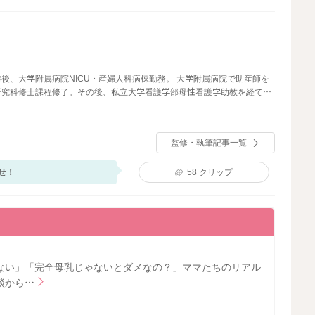
後、大学附属病院NICU・産婦人科病棟勤務。 大学附属病院で助産師を
研究科修士課程修了。その後、私立大学看護学部母性看護学助教を経て、
執筆・監修に携わる。
監修・執筆記事一覧
せ！
58
クリップ
ない」「完全母乳じゃないとダメなの？」ママたちのリアル
談から…