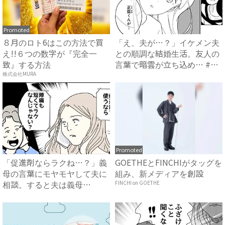
Promoted
８月のロト6はこの方法で買
「え、夫が…？」イケメン夫
え!!６つの数字が『完全一
との順調な結婚生活。友人の
致』する方法
言葉で暗雲が立ち込め… #
サ...
株式会社MURA
Promoted
「促進剤ならラクね…？」義
GOETHEとFINCHIがタッグを
母の言葉にモヤモヤして夫に
組み、新メディアを創設
相談。すると夫は義母
FINCHI on GOETHE
に…！？...