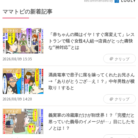
Recommended by
ママトピの新着記事
ママトピ
「赤ちゃんの隣はイヤ！すぐ席変えて」レス
トランで騒ぐ女性4人組→店員がとった痛快
な“神対応”とは
2026/08/09 15:35
クリップ
ママトピ
満員電車で息子に席を譲ってくれたお兄さん
→「ありがとうござ…え！？」中年男性が横
取り！すると
2026/08/09 14:20
クリップ
ママトピ
義実家の冷蔵庫だけが別世界！？「完璧だと
思っていた義母のイメージが…」目にしたモ
ノとは！？