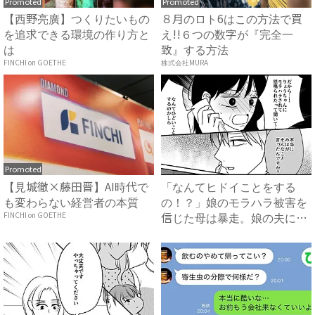
Promoted
Promoted
【西野亮廣】つくりたいもの
８月のロト6はこの方法で買
を追求できる環境の作り方と
え!!６つの数字が『完全一
は
致』する方法
FINCHI on GOETHE
株式会社MURA
Promoted
【見城徹×藤田晋】AI時代で
「なんてヒドイことをする
も変わらない経営者の本質
の！？」娘のモラハラ被害を
信じた母は暴走。娘の夫に電
FINCHI on GOETHE
話を...