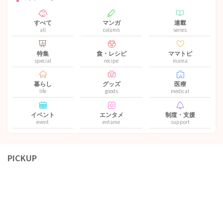
すべて
マンガ
連載
all
column
series
特集
食・レシピ
ママトピ
special
recipe
mama
暮らし
グッズ
医療
life
goods
medical
イベント
エンタメ
制度・支援
event
entame
support
PICKUP