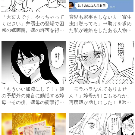
「大丈夫です。やっちゃって
育児も家事もしない夫「寄生
ください」弁護士の登場で困
虫は黙ってろ」→助けを求め
惑の嫁両親。嫁の許可を得た
た私が連絡をしたある人物と
母...
は...
「もういい加減にして！」娘
「モラハラなんてありませ
の予想外の発言に動揺する嫁
ん！」嫁母が口ごもるなか、
母→その後、嫁母の衝撃行動
再度嫁が話し出した！ #常識
で...
知...