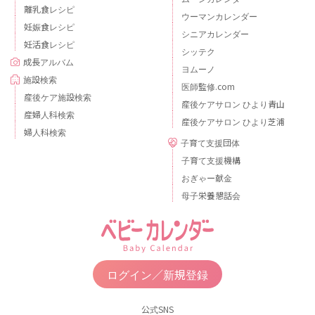
離乳食レシピ
ウーマンカレンダー
妊娠食レシピ
シニアカレンダー
妊活食レシピ
シッテク
成長アルバム
ヨムーノ
施設検索
医師監修.com
産後ケア施設検索
産後ケアサロン ひより青山
産婦人科検索
産後ケアサロン ひより芝浦
婦人科検索
子育て支援団体
子育て支援機構
おぎゃー献金
母子栄養懇話会
ログイン／新規登録
公式SNS