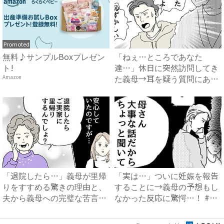
Promoted
無料♪サンプルBoxプレゼン
「ねぇ…ところであなた
ト!
達…」休日に突然訪問してき
た義母→耳を疑う質問にあ
Amazon
然…！ ...
「退院したら…」義母が里帰
「実は…」ついに妊娠を報告
りをすすめる驚きの理由と、
することに→義母の予想もし
夫から義母への完璧な苦言
なかった反応に驚愕…！ #
#...
早...