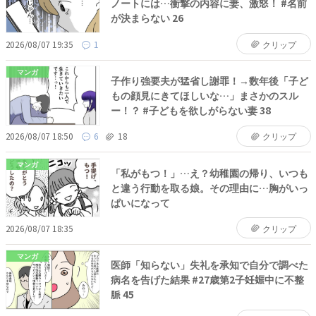
ノートには…衝撃の内容に妻、激怒！ #名前
が決まらない 26
2026/08/07 19:35
1
クリップ
マンガ
子作り強要夫が猛省し謝罪！→数年後「子ど
もの顔見にきてほしいな…」まさかのスル
ー！？ #子どもを欲しがらない妻 38
2026/08/07 18:50
6
18
クリップ
マンガ
「私がもつ！」…え？幼稚園の帰り、いつも
と違う行動を取る娘。その理由に…胸がいっ
ぱいになって
2026/08/07 18:35
クリップ
マンガ
医師「知らない」失礼を承知で自分で調べた
病名を告げた結果 #27歳第2子妊娠中に不整
脈 45