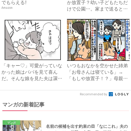
でもらえる!
か放置子？幼い子どもたちだ
けで公園…。家まで送ると、
Amazon
衝...
「キャー♡」可愛がっていな
いつもおなかを空かせた姉弟
かった娘はパパを見て喜ん
「お母さんは寝ている」→
だ。そんな娘を見た夫は涙を
「もしや放置子！？」母親ら
流し...
しき...
Recommended by
マンガの新着記事
マンガ
名前の候補を出す約束の日「なにこれ」夫の