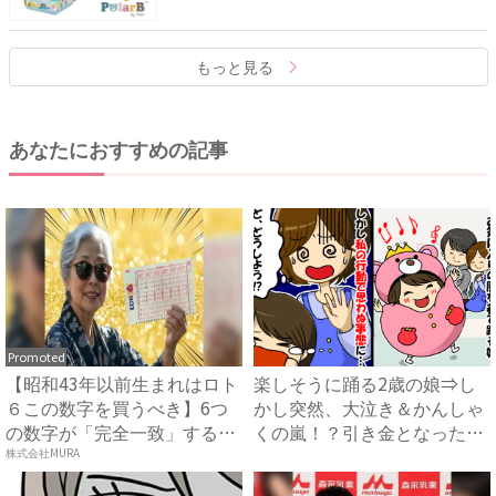
もっと見る
あなたにおすすめの記事
Promoted
【昭和43年以前生まれはロト
楽しそうに踊る2歳の娘⇒し
６この数字を買うべき】6つ
かし突然、大泣き＆かんしゃ
の数字が「完全一致」する
くの嵐！？引き金となった出
方...
来...
株式会社MURA