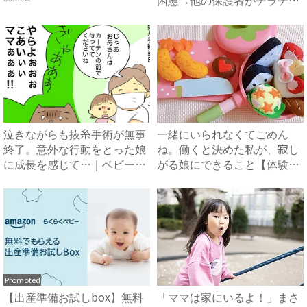
困憊→他の保護者がチラチ
ラ…...
泣きながらも抜糸手術が無事
一緒にいられなくてごめん
終了。意外な行動をとった娘
ね。働くと決めた私が、寂し
に成長を感じて…｜ベビーカ
がる娘にできること【体験
レ...
談】｜...
Promoted
【出産準備お試しbox】無料
「ママは家にいるよ！」まさ