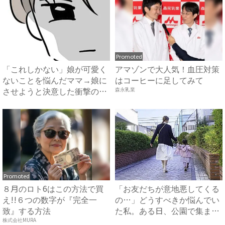
Promoted
「これしかない」娘が可愛く
アマゾンで大人気！血圧対策
ないことを悩んだママ→娘に
はコーヒーに足してみて
させようと決意した衝撃のあ
森永乳業
る...
Promoted
８月のロト6はこの方法で買
「お友だちが意地悪してくる
え!!６つの数字が『完全一
の…」どうすべきか悩んでい
致』する方法
た私。ある日、公園で集まる
と...
株式会社MURA