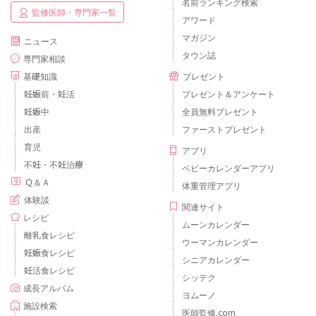
名前ランキング検索
監修医師・専門家一覧
アワード
マガジン
ニュース
タウン誌
専門家相談
基礎知識
プレゼント
妊娠前・妊活
プレゼント＆アンケート
妊娠中
全員無料プレゼント
出産
ファーストプレゼント
育児
アプリ
不妊・不妊治療
ベビーカレンダーアプリ
Ｑ＆Ａ
体重管理アプリ
体験談
関連サイト
レシピ
ムーンカレンダー
離乳食レシピ
ウーマンカレンダー
妊娠食レシピ
シニアカレンダー
妊活食レシピ
シッテク
成長アルバム
ヨムーノ
施設検索
医師監修.com