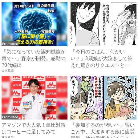
Promoted
「気になっていた認知機能が
「今日のごはん、何がい
菌で…」森永が開発。感動の
い？」3歳娘が大泣きして答
70代続出
えた驚きのリクエストと
は？！ #...
森永乳業
Promoted
アマゾンで大人気！血圧対策
「参加するのが怖い…」習い
はコーヒーに足してみて
ごと中、大泣きする娘に疲労
森永乳業