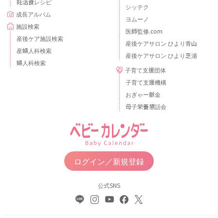
妊活食レシピ
シッテク
成長アルバム
ヨムーノ
施設検索
医師監修.com
産後ケア施設検索
産後ケアサロン ひより青山
産婦人科検索
産後ケアサロン ひより芝浦
婦人科検索
子育て支援団体
子育て支援機構
おぎゃー献金
母子栄養懇話会
ログイン／新規登録
公式SNS