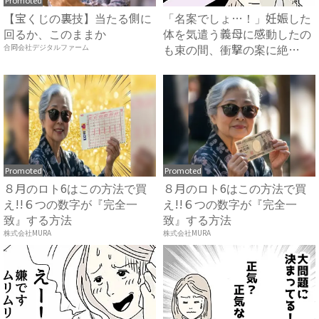
Promoted
【宝くじの裏技】当たる側に
「名案でしょ…！」妊娠した
回るか、このままか
体を気遣う義母に感動したの
も束の間、衝撃の案に絶
合同会社デジタルファーム
句…！...
Promoted
Promoted
８月のロト6はこの方法で買
８月のロト6はこの方法で買
え!!６つの数字が『完全一
え!!６つの数字が『完全一
致』する方法
致』する方法
株式会社MURA
株式会社MURA