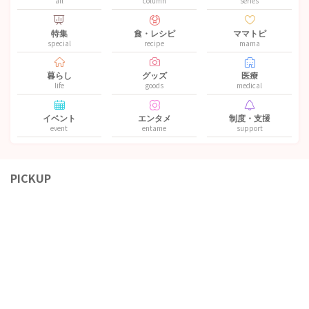
all
column
series
特集
食・レシピ
ママトピ
special
recipe
mama
暮らし
グッズ
医療
life
goods
medical
イベント
エンタメ
制度・支援
event
entame
support
PICKUP