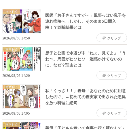
ママトピ
医師「お子さんですが…」風邪っぽい息子を
連れ病院へ→しかし、そのまま5日間入
院！？診断結果とは
2026/08/06 14:50
クリップ
ママトピ
息子と公園で水遊び中「ねぇ、見てよ」「う
わ〜」周囲がヒソヒソ…迷惑かけてないの
に、なぜ？理由とは
2026/08/06 14:20
クリップ
ママトピ
私「くっさ！！」義母「あなたのために用意
したの♡」→初めての義実家で出された悪臭
を放つ料理に絶句
2026/08/06 14:05
クリップ
ママトピ
義母「子どもを置いて食事に行く嫁なんて」