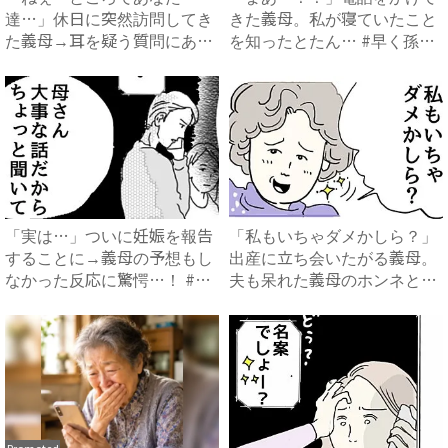
達…」休日に突然訪問してき
きた義母。私が寝ていたこと
た義母→耳を疑う質問にあ
を知ったとたん… #早く孫
然…！ ...
が...
「実は…」ついに妊娠を報告
「私もいちゃダメかしら？」
することに→義母の予想もし
出産に立ち会いたがる義母。
なかった反応に驚愕…！ #
夫も呆れた義母のホンネと
早...
は…...