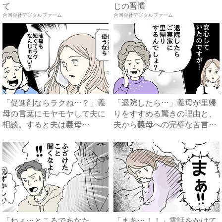
て
じの習慣
合同会社デジタルファーム
合同会社デジタルファーム
「促進剤ならラクね…？」義
「退院したら…」義母が里帰
母の言葉にモヤモヤして夫に
りをすすめる驚きの理由と、
相談。すると夫は義母
夫から義母への完璧な苦言
に…！？...
#...
「ねぇ…ところであなた
「まあ…！！」電話をかけて