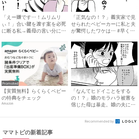
「えー嫌です…！ムリムリ
「正気なの！？」義実家で見
ぃ！」合い鍵を渡す案を必死
せられたベビーカーに私と夫
に断る私→義母の言い分にあ
が驚愕したワケは… #早く
然…...
孫...
Promoted
【実質無料】らくらくベビー
「なんてヒドイことをする
の特典をチェック
の！？」娘のモラハラ被害を
信じた母は暴走。娘の夫に電
Amazon
話を...
Recommended by
ママトピの新着記事