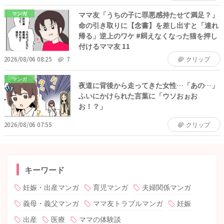
ママ友「うちの子に罪悪感持たせて満足？」
マンガ
命の引き取りに【念書】を差し出すと「連れ
帰る」逆上のワケ #飼えなくなった猫を押し
付けるママ友 11
2026/08/06 08:25
7
クリップ
マンガ
夜道に背後から走ってきた女性…「あの…」
ふいにかけられた言葉に「ウソおぉお
お！？」
2026/08/06 07:55
クリップ
キーワード
妊娠・出産マンガ
育児マンガ
夫婦関係マンガ
義母・義父マンガ
ママ友トラブルマンガ
妊娠
出産
医療
ママの体験談