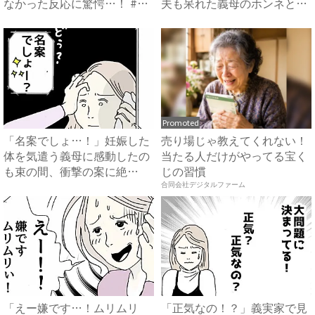
なかった反応に驚愕…！ #
夫も呆れた義母のホンネと
早...
は…...
Promoted
「名案でしょ…！」妊娠した
売り場じゃ教えてくれない！
体を気遣う義母に感動したの
当たる人だけがやってる宝く
も束の間、衝撃の案に絶
じの習慣
句…！...
合同会社デジタルファーム
「えー嫌です…！ムリムリ
「正気なの！？」義実家で見