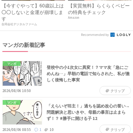
【今すぐやって】60歳以上は
【実質無料】らくらくベビー
〇〇しないと金運が崩壊しま
の特典をチェック
す
Amazon
合同会社デジタルファーム
Recommended by
マンガの新着記事
マンガ
登校中の小1次女に異変！？ママ友「急にご
めんね…」早朝の電話で知らされた、私が激
しく後悔した事実
2026/08/06 10:50
クリップ
マンガ
「えらいぞ坊主！」過ちを認め改心の誓い→
問題解決と思いきや、母親の暴言は止まら
ず！？ #勝手に開ける子 12
2026/08/06 08:55
1
10
クリップ