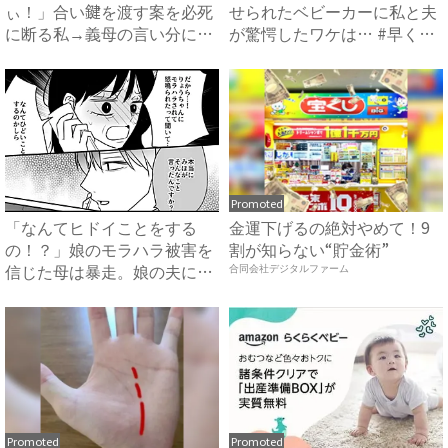
ぃ！」合い鍵を渡す案を必死
せられたベビーカーに私と夫
に断る私→義母の言い分にあ
が驚愕したワケは… #早く
然…...
孫...
Promoted
「なんてヒドイことをする
金運下げるの絶対やめて！9
の！？」娘のモラハラ被害を
割が知らない“貯金術”
信じた母は暴走。娘の夫に電
合同会社デジタルファーム
話を...
Promoted
Promoted