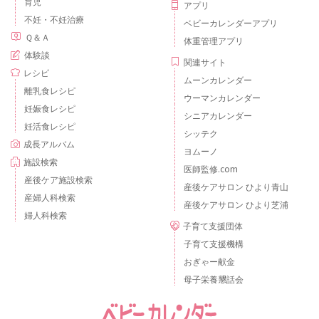
育児
アプリ
不妊・不妊治療
ベビーカレンダーアプリ
Ｑ＆Ａ
体重管理アプリ
体験談
関連サイト
レシピ
ムーンカレンダー
離乳食レシピ
ウーマンカレンダー
妊娠食レシピ
シニアカレンダー
妊活食レシピ
シッテク
成長アルバム
ヨムーノ
施設検索
医師監修.com
産後ケア施設検索
産後ケアサロン ひより青山
産婦人科検索
産後ケアサロン ひより芝浦
婦人科検索
子育て支援団体
子育て支援機構
おぎゃー献金
母子栄養懇話会