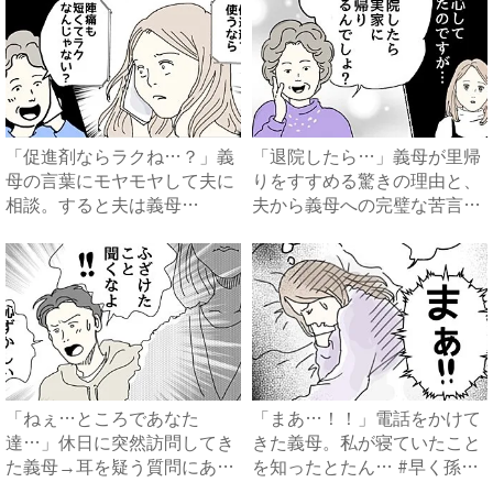
「促進剤ならラクね…？」義
「退院したら…」義母が里帰
母の言葉にモヤモヤして夫に
りをすすめる驚きの理由と、
相談。すると夫は義母
夫から義母への完璧な苦言
に…！？...
#...
「ねぇ…ところであなた
「まあ…！！」電話をかけて
達…」休日に突然訪問してき
きた義母。私が寝ていたこと
た義母→耳を疑う質問にあ
を知ったとたん… #早く孫
然…！ ...
が...