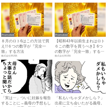
Promoted
Promoted
８月のロト6はこの方法で買
【昭和43年以前生まれはロト
え!!６つの数字が『完全一
６この数字を買うべき】6つ
致』する方法
の数字が「完全一致」する
方...
株式会社MURA
株式会社MURA
「実は…」ついに妊娠を報告
「私もいちゃダメかしら？」
することに→義母の予想もし
出産に立ち会いたがる義母。