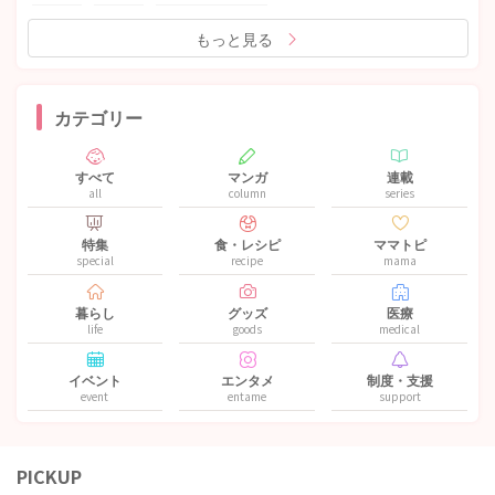
もっと見る
カテゴリー
すべて
マンガ
連載
all
column
series
特集
食・レシピ
ママトピ
special
recipe
mama
暮らし
グッズ
医療
life
goods
medical
イベント
エンタメ
制度・支援
event
entame
support
PICKUP