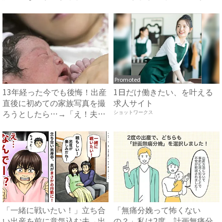
出...
こ...
Promoted
13年経った今でも後悔！出産
1日だけ働きたい、を叶える
直後に初めての家族写真を撮
求人サイト
ろうとしたら…→「え！夫
ショットワークス
が...
「一緒に戦いたい！」立ち合
「無痛分娩って怖くない
い出産を前に意気込む夫→出
の？」私は2度、計画無痛分