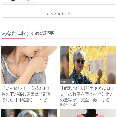
もっと見る
あなたにおすすめの記事
Promoted
「い…痛い！」産後3日目、
【昭和43年以前生まれはロト
脇の下が痛む原因は「副乳」
６この数字を買うべき】6つ
でした【体験談】｜ベビーカ
の数字が「完全一致」する
レ...
方...
株式会社MURA