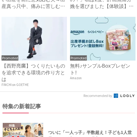
産真っ只中、痛みに苦しむ私
娩を選びました【体験談】｜
の...
ベビー...
Promoted
Promoted
【西野亮廣】つくりたいもの
無料♪サンプルBoxプレゼン
を追求できる環境の作り方と
ト!
は
Amazon
FINCHI on GOETHE
Recommended by
特集の新着記事
特集
ついに「一人っ子」半数超え！子ども1人世