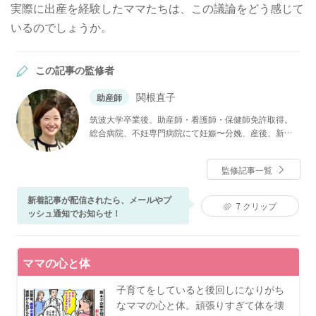
実際に出産を経験したママたちは、この議論をどう感じて
いるのでしょうか。
この記事の監修者
関根直子
助産師
筑波大学卒業後、助産師・看護師・保健師免許取得。
総合病院、不妊専門病院にて妊娠〜分娩、産後、新生
児看護まで産婦人科領域に広く携わる。チャイルドボ
ディセラピスト（ベビーマッサージ）資格あり。現在
監修記事一覧
は産科医院、母子専門訪問看護ステーションにて、入
院中だけでなく産後ケアや育児支援に従事。ベビーカ
新着記事が配信されたら、メールやプ
レンダーでは、妊娠中や子育て期に寄り添い、分かり
7
クリップ
ッシュ通知でお知らせ！
やすくためになる記事作りを心がけている。自身も姉
妹の母として子育てに奮闘中。
ママの心と体
子育てをしていると後回しになりがち
なママの心と体。頑張りすぎて体を壊