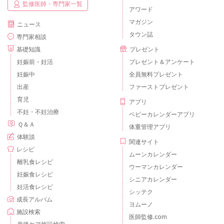
監修医師・専門家一覧
アワード
マガジン
ニュース
タウン誌
専門家相談
基礎知識
プレゼント
妊娠前・妊活
プレゼント＆アンケート
妊娠中
全員無料プレゼント
出産
ファーストプレゼント
育児
アプリ
不妊・不妊治療
ベビーカレンダーアプリ
Ｑ＆Ａ
体重管理アプリ
体験談
関連サイト
レシピ
ムーンカレンダー
離乳食レシピ
ウーマンカレンダー
妊娠食レシピ
シニアカレンダー
妊活食レシピ
シッテク
成長アルバム
ヨムーノ
施設検索
医師監修.com
産後ケア施設検索