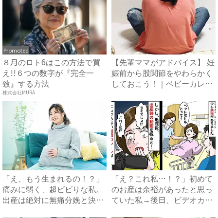
Promoted
８月のロト6はこの方法で買
【先輩ママがアドバイス】 妊
え!!６つの数字が『完全一
娠前から股関節をやわらかく
致』する方法
しておこう！｜ベビーカレ
ン...
株式会社MURA
「え、もう生まれるの！？」
「え？これ私…！？」初めて
痛みに弱く、超ビビりな私。
のお産は余裕があったと思っ
出産は絶対に無痛分娩と決め
ていた私→後日、ビデオカメ
て...
ラ...