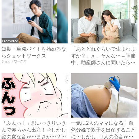
Promoted
短期・単発バイトを始めるな
「あとどれぐらいで生まれま
らショットワークス
すか？」え、そんな…→陣痛
中、助産師さんに聞いたら衝
ショットワークス
撃...
「ふんっ！」思いっきりいき
一気に2人のママになる！自
んで赤ちゃん出産！⇒しかし
然分娩で双子を出産すること
謎の変な音が…まさか…？#
に…しかし、1人の心音が聞