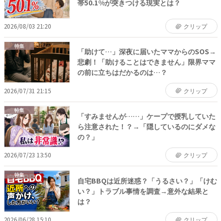
帯50.1%が突きつける現実とは？
2026/08/03 21:20
クリップ
特集
「助けて…」深夜に届いたママからのSOS→
悲劇！「助けることはできません」限界ママ
の前に立ちはだかるのは…？
2026/07/31 21:15
クリップ
特集
「すみませんが……」ケープで授乳していた
ら注意された！？→「隠しているのにダメな
の？」
2026/07/23 13:50
クリップ
特集
自宅BBQは近所迷惑？「うるさい？」「けむ
い？」トラブル事情を調査→意外な結果と
は？
2026/06/28 15:10
クリップ