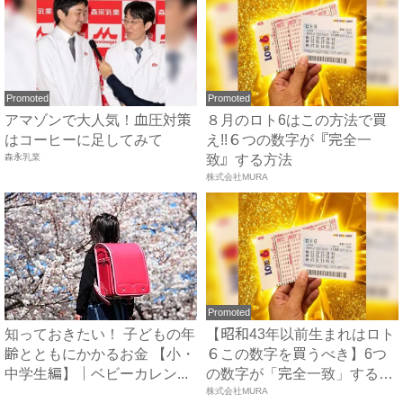
Promoted
Promoted
アマゾンで大人気！血圧対策
８月のロト6はこの方法で買
はコーヒーに足してみて
え!!６つの数字が『完全一
森永乳業
致』する方法
株式会社MURA
Promoted
知っておきたい！ 子どもの年
【昭和43年以前生まれはロト
齢とともにかかるお金 【小・
６この数字を買うべき】6つ
中学生編】｜ベビーカレン...
の数字が「完全一致」する
方...
株式会社MURA