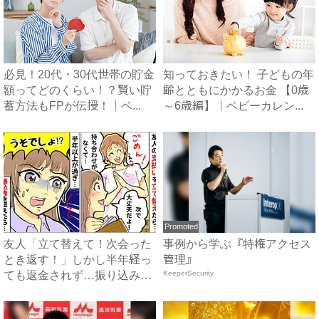
必見！20代・30代世帯の貯金
知っておきたい！ 子どもの年
額ってどのくらい！？賢い貯
齢とともにかかるお金 【0歳
蓄方法もFPが伝授！｜ベ...
～6歳編】｜ベビーカレン...
Promoted
友人「立て替えて！次会った
事例から学ぶ『特権アクセス
とき返す！」しかし半年経っ
管理』
ても返金されず…振り込み先
KeeperSecurity
を...