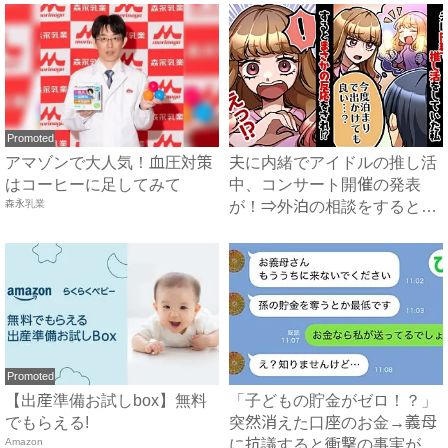
Promoted
アマゾンで大人気！血圧対策
夫に内緒でアイドルの推し活
はコーヒーに足してみて
中、コンサート開催の発表
森永乳業
が！⇒外泊の相談をするとま
さか...
Promoted
【出産準備お試しbox】無料
「子どもの貯金がゼロ！？」
でもらえる!
突然消えた口座のお金→義母
Amazon
に抗議すると衝撃の事実が判