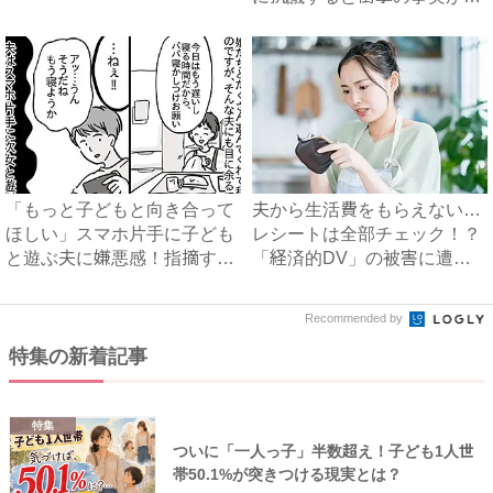
明...
「もっと子どもと向き合って
夫から生活費をもらえない…
ほしい」スマホ片手に子ども
レシートは全部チェック！？
と遊ぶ夫に嫌悪感！指摘する
「経済的DV」の被害に遭っ
と...
た...
Recommended by
特集の新着記事
特集
ついに「一人っ子」半数超え！子ども1人世
帯50.1%が突きつける現実とは？