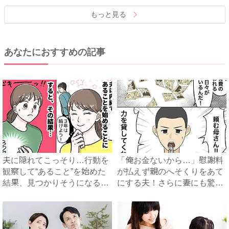
もっと見る
あなたにおすすめの記事
夫に隠れてこっそり…行動を
「俺お金ないから…」慰謝料
観察して“あること”を始めた
が払えず親のへそくりをあて
結果、見つかりそうになる
にする夫！さらに妻にも驚愕
も...
の...