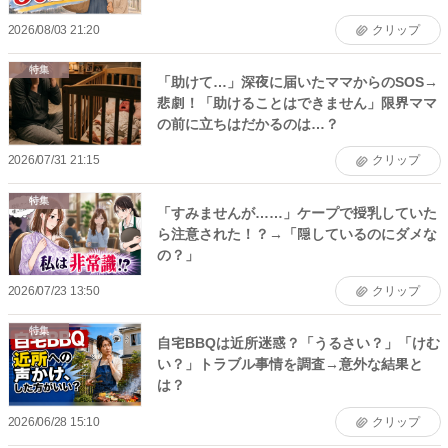
2026/08/03 21:20
クリップ
特集
「助けて…」深夜に届いたママからのSOS→
悲劇！「助けることはできません」限界ママ
の前に立ちはだかるのは…？
2026/07/31 21:15
クリップ
特集
「すみませんが……」ケープで授乳していた
ら注意された！？→「隠しているのにダメな
の？」
2026/07/23 13:50
クリップ
特集
自宅BBQは近所迷惑？「うるさい？」「けむ
い？」トラブル事情を調査→意外な結果と
は？
2026/06/28 15:10
クリップ