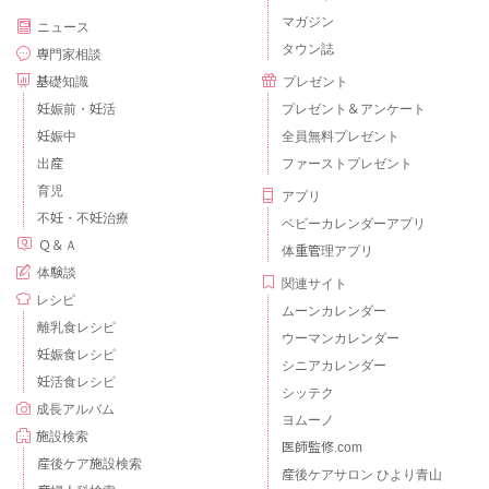
マガジン
ニュース
タウン誌
専門家相談
基礎知識
プレゼント
妊娠前・妊活
プレゼント＆アンケート
妊娠中
全員無料プレゼント
出産
ファーストプレゼント
育児
アプリ
不妊・不妊治療
ベビーカレンダーアプリ
Ｑ＆Ａ
体重管理アプリ
体験談
関連サイト
レシピ
ムーンカレンダー
離乳食レシピ
ウーマンカレンダー
妊娠食レシピ
シニアカレンダー
妊活食レシピ
シッテク
成長アルバム
ヨムーノ
施設検索
医師監修.com
産後ケア施設検索
産後ケアサロン ひより青山