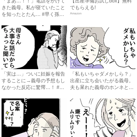
「まあ…！！」電話をかけて
【出産準備お試しbox】無料
きた義母。私が寝ていたこと
でもらえる!
を知ったとたん… #早く孫
Amazon
が...
「実は…」ついに妊娠を報告
「私もいちゃダメかしら？」
することに→義母の予想もし
出産に立ち会いたがる義母。
なかった反応に驚愕…！ #
夫も呆れた義母のホンネと
早...
は…...