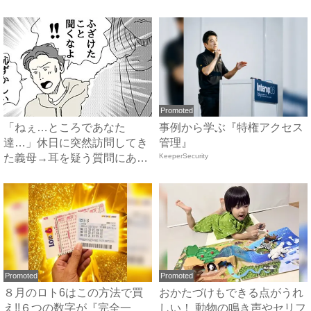
に…！？...
#...
Promoted
「ねぇ…ところであなた
事例から学ぶ『特権アクセス
達…」休日に突然訪問してき
管理』
た義母→耳を疑う質問にあ
KeeperSecurity
然…！ ...
Promoted
Promoted
８月のロト6はこの方法で買
おかたづけもできる点がうれ
え!!６つの数字が『完全一
しい！ 動物の鳴き声やセリフ