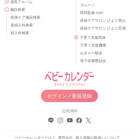
成長アルバム
ヨムーノ
施設検索
医師監修.com
産後ケア施設検索
産後ケアサロン ひより青山
産婦人科検索
産後ケアサロン ひより芝浦
婦人科検索
子育て支援団体
子育て支援機構
おぎゃー献金
母子栄養懇話会
ログイン／新規登録
公式SNS
ベビーカレンダーとは？
運営会社
個人情報の取扱いについて