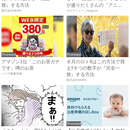
致』する方法
が盛りだくさんの「アニ
株式会社MURA
ア ...
タカラトミー｜Hugkum
Promoted
Promoted
アマゾン1位「このお茶ガチ
８月のロト6はこの方法で買
です」噂のお茶
え!!６つの数字が『完全一
ハーブ健康本舗
致』する方法
株式会社MURA
Promoted