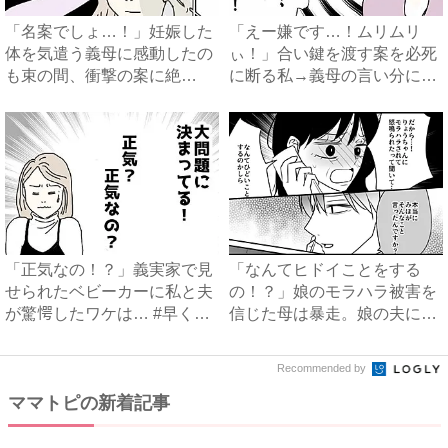
「名案でしょ…！」妊娠した
「えー嫌です…！ムリムリ
体を気遣う義母に感動したの
ぃ！」合い鍵を渡す案を必死
も束の間、衝撃の案に絶
に断る私→義母の言い分にあ
句…！...
然…...
「正気なの！？」義実家で見
「なんてヒドイことをする
せられたベビーカーに私と夫
の！？」娘のモラハラ被害を
が驚愕したワケは… #早く
信じた母は暴走。娘の夫に電
孫...
話を...
Recommended by
ママトピの新着記事