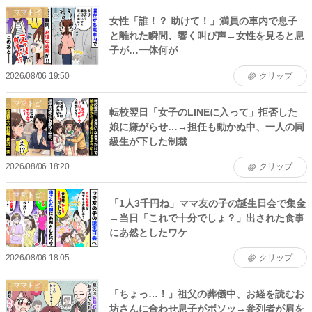
ママトピ
女性「誰！？ 助けて！」満員の車内で息子
と離れた瞬間、響く叫び声→女性を見ると息
子が…一体何が
2026/08/06 19:50
クリップ
ママトピ
転校翌日「女子のLINEに入って」拒否した
娘に嫌がらせ…→担任も動かぬ中、一人の同
級生が下した制裁
2026/08/06 18:20
クリップ
ママトピ
「1人3千円ね」ママ友の子の誕生日会で集金
→当日「これで十分でしょ？」出された食事
にあ然としたワケ
2026/08/06 18:05
クリップ
ママトピ
「ちょっ…！」祖父の葬儀中、お経を読むお
坊さんに合わせ息子がボソッ→参列者が肩を