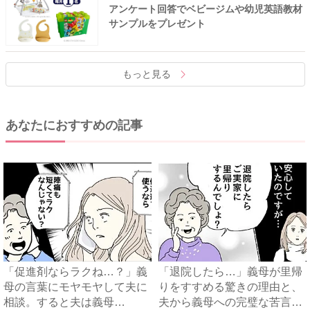
アンケート回答でベビージムや幼児英語教材
サンプルをプレゼント
もっと見る
あなたにおすすめの記事
「促進剤ならラクね…？」義
「退院したら…」義母が里帰
母の言葉にモヤモヤして夫に
りをすすめる驚きの理由と、
相談。すると夫は義母
夫から義母への完璧な苦言