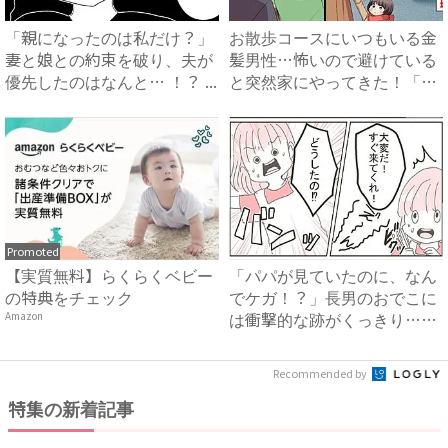
「親になったのは私だけ？」
お散歩コースにいつもいる金
妻と娘との約束を破り、夫が
髪男性…怖いので避けている
優先したのはなんと… ！？ ...
と突然家にやってきた！「私
に...
Promoted
【実質無料】らくらくベビー
「パパが見ていたのに、なん
の特典をチェック
でケガ！？」長男のおでこに
は衝撃的な跡がくっきり…！
Amazon
家...
Recommended by
特集の新着記事