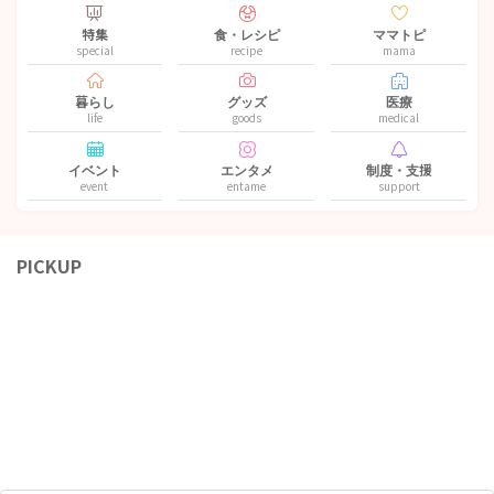
特集
食・レシピ
ママトピ
special
recipe
mama
暮らし
グッズ
医療
life
goods
medical
イベント
エンタメ
制度・支援
event
entame
support
PICKUP