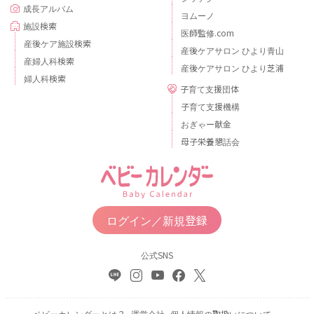
成長アルバム
ヨムーノ
施設検索
医師監修.com
産後ケア施設検索
産後ケアサロン ひより青山
産婦人科検索
産後ケアサロン ひより芝浦
婦人科検索
子育て支援団体
子育て支援機構
おぎゃー献金
母子栄養懇話会
ログイン／新規登録
公式SNS
ベビーカレンダーとは？
運営会社
個人情報の取扱いについて