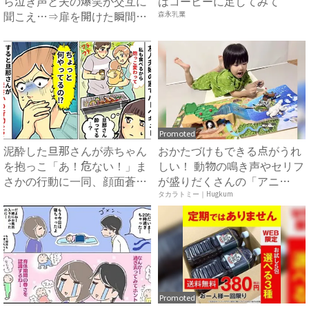
ら泣き声と夫の爆笑が交互に
はコーヒーに足してみて
聞こえ…⇒扉を開けた瞬間、
森永乳業
目...
Promoted
泥酔した旦那さんが赤ちゃん
おかたづけもできる点がうれ
を抱っこ「あ！危ない！」ま
しい！ 動物の鳴き声やセリフ
さかの行動に一同、顔面蒼
が盛りだくさんの「アニ
白！...
ア ...
タカラトミー｜Hugkum
Promoted