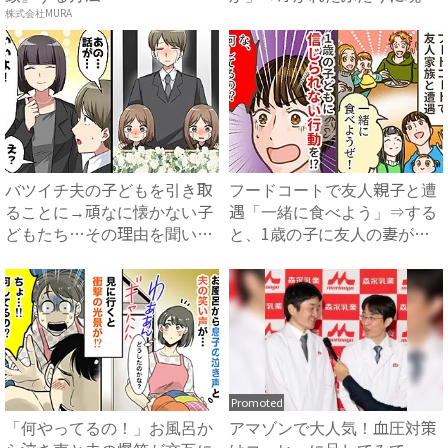
を...
株式会社MURA
バツイチ夫の子どもを引き取
フードコートで友人親子と遭
ることに→頑なに懐かない子
遇「一緒に食べよう」⇒する
どもたち…その理由を聞いて
と、1歳の子に友人の妻が目
怒...
を...
Promoted
「何やってるの！」お風呂か
アマゾンで大人気！血圧対策