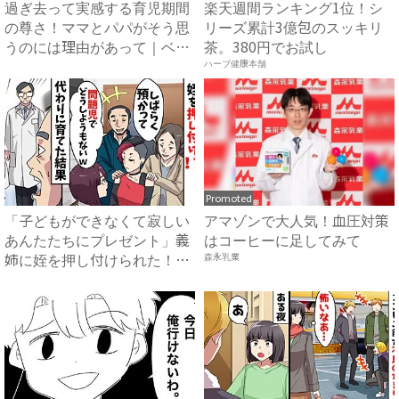
過ぎ去って実感する育児期間
楽天週間ランキング1位！シ
の尊さ！ママとパパがそう思
リーズ累計3億包のスッキリ
うのには理由があって｜ベビ
茶。380円でお試し
ー...
ハーブ健康本舗
Promoted
「子どもができなくて寂しい
アマゾンで大人気！血圧対策
あんたたちにプレゼント」義
はコーヒーに足してみて
姉に姪を押し付けられた！？
森永乳業
→...