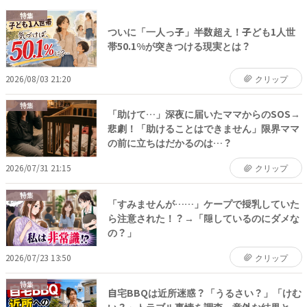
特集
ついに「一人っ子」半数超え！子ども1人世
帯50.1%が突きつける現実とは？
2026/08/03 21:20
クリップ
特集
「助けて…」深夜に届いたママからのSOS→
悲劇！「助けることはできません」限界ママ
の前に立ちはだかるのは…？
2026/07/31 21:15
クリップ
特集
「すみませんが……」ケープで授乳していた
ら注意された！？→「隠しているのにダメな
の？」
2026/07/23 13:50
クリップ
特集
自宅BBQは近所迷惑？「うるさい？」「けむ