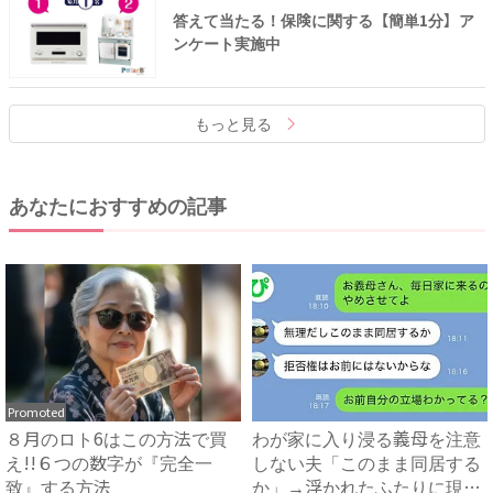
答えて当たる！保険に関する【簡単1分】ア
ンケート実施中
もっと見る
あなたにおすすめの記事
Promoted
８月のロト6はこの方法で買
わが家に入り浸る義母を注意
え!!６つの数字が『完全一
しない夫「このまま同居する
致』する方法
か」→浮かれたふたりに現実