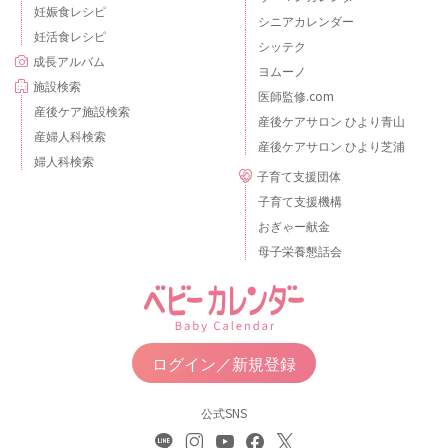
妊娠食レシピ
シニアカレンダー
妊活食レシピ
シッテク
成長アルバム
ヨムーノ
施設検索
医師監修.com
産後ケア施設検索
産後ケアサロン ひより青山
産婦人科検索
産後ケアサロン ひより芝浦
婦人科検索
子育て支援団体
子育て支援機構
おぎゃー献金
母子栄養懇話会
ログイン／新規登録
公式SNS