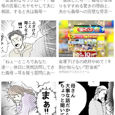
母の言葉にモヤモヤして夫に
りをすすめる驚きの理由と、
相談。すると夫は義母
夫から義母への完璧な苦言
に…！？...
#...
Promoted
「ねぇ…ところであなた
金運下げるの絶対やめて！9
達…」休日に突然訪問してき
割が知らない“貯金術”
た義母→耳を疑う質問にあ
合同会社デジタルファーム
然…！ ...