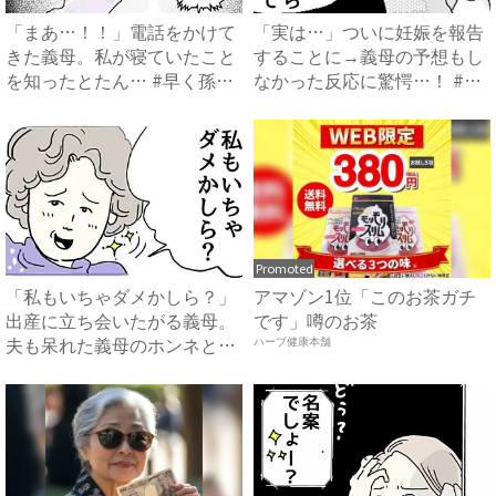
「まあ…！！」電話をかけて
「実は…」ついに妊娠を報告
きた義母。私が寝ていたこと
することに→義母の予想もし
を知ったとたん… #早く孫
なかった反応に驚愕…！ #
が...
早...
Promoted
「私もいちゃダメかしら？」
アマゾン1位「このお茶ガチ
出産に立ち会いたがる義母。
です」噂のお茶
夫も呆れた義母のホンネと
ハーブ健康本舗
は…...