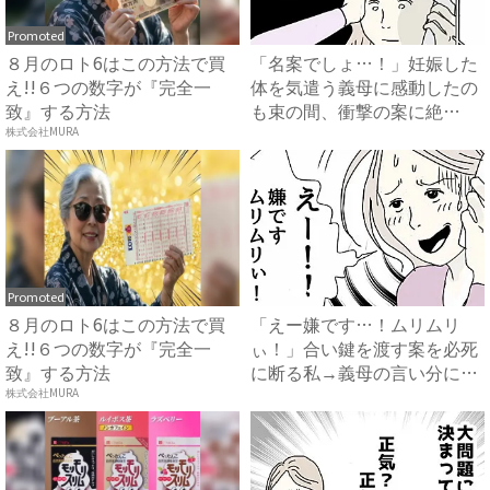
Promoted
８月のロト6はこの方法で買
「名案でしょ…！」妊娠した
え!!６つの数字が『完全一
体を気遣う義母に感動したの
致』する方法
も束の間、衝撃の案に絶
句…！...
株式会社MURA
Promoted
８月のロト6はこの方法で買
「えー嫌です…！ムリムリ
え!!６つの数字が『完全一
ぃ！」合い鍵を渡す案を必死
致』する方法
に断る私→義母の言い分にあ
然…...
株式会社MURA