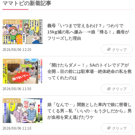
ママトピの新着記事
ママトピ
義母「いつまで甘えるわけ？」つわりで
15kg減の私へ嫌み…⇒娘「帰る！」義母が
フリーズした理由
2026/08/06 12:20
クリップ
ママトピ
「開けたらダメ～！」SAのトイレでドアが
全開→目の前には駐車場…絶体絶命の私を救
ってくれたのは
2026/08/06 11:50
クリップ
ママトピ
娘「なんで…」閑散とした車内で娘に密着し
てくる男→私「いいの…もう少しだから」男
が血相を変え逃げたワケ
2026/08/06 11:10
クリップ