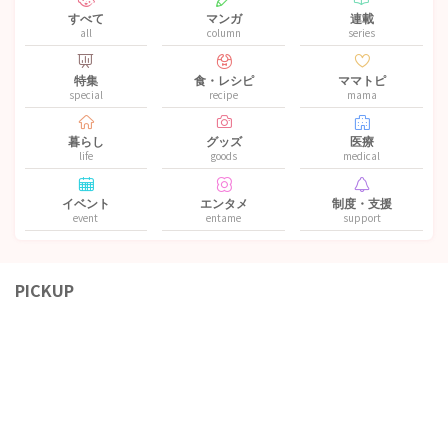
すべて
マンガ
連載
all
column
series
特集
食・レシピ
ママトピ
special
recipe
mama
暮らし
グッズ
医療
life
goods
medical
イベント
エンタメ
制度・支援
event
entame
support
PICKUP