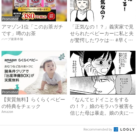
Promoted
アマゾン1位「このお茶ガチ
「正気なの！？」義実家で見
です」噂のお茶
せられたベビーカーに私と夫
が驚愕したワケは… #早く
ハーブ健康本舗
孫...
Promoted
【実質無料】らくらくベビー
「なんてヒドイことをする
の特典をチェック
の！？」娘のモラハラ被害を
信じた母は暴走。娘の夫に電
Amazon
話を...
Recommended by