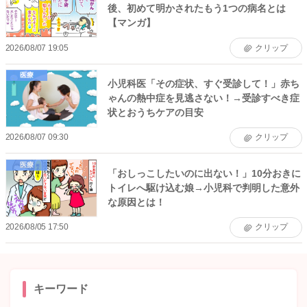
後、初めて明かされたもう1つの病名とは
【マンガ】
2026/08/07 19:05
クリップ
医療
小児科医「その症状、すぐ受診して！」赤ち
ゃんの熱中症を見逃さない！→受診すべき症
状とおうちケアの目安
2026/08/07 09:30
クリップ
医療
「おしっこしたいのに出ない！」10分おきに
トイレへ駆け込む娘→小児科で判明した意外
な原因とは！
2026/08/05 17:50
クリップ
キーワード