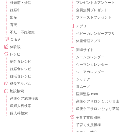
妊娠前・妊活
プレゼント＆アンケート
妊娠中
全員無料プレゼント
出産
ファーストプレゼント
育児
アプリ
不妊・不妊治療
ベビーカレンダーアプリ
Ｑ＆Ａ
体重管理アプリ
体験談
関連サイト
レシピ
ムーンカレンダー
離乳食レシピ
ウーマンカレンダー
妊娠食レシピ
シニアカレンダー
妊活食レシピ
シッテク
成長アルバム
ヨムーノ
施設検索
医師監修.com
産後ケア施設検索
産後ケアサロン ひより青山
産婦人科検索
産後ケアサロン ひより芝浦
婦人科検索
子育て支援団体
子育て支援機構