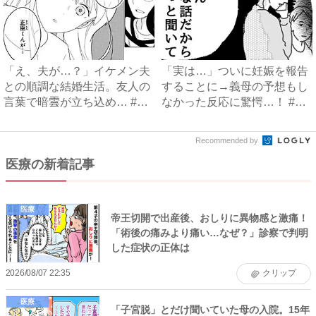
「え、夫が…？」イケメン夫
「実は…」ついに妊娠を報告
との順調な結婚生活。友人の
することに→義母の予想もし
言葉で暗雲が立ち込め… #
なかった反応に驚愕…！ #
サ...
早...
Recommended by
医療の新着記事
医療
帝王切開で出産後、おしりに異物感と激痛！
「術後の痛みより痛い…なぜ？」診察で判明
した症状の正体は
2026/08/07 22:35
クリップ
医療
「子宮脱」とだけ聞いていた母の入院。15年