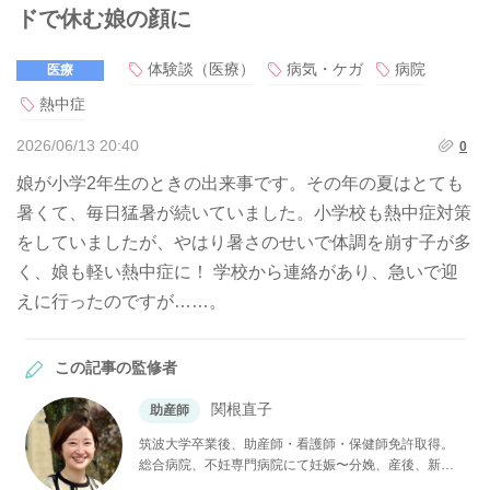
ドで休む娘の顔に
体験談（医療）
病気・ケガ
病院
医療
熱中症
2026/06/13 20:40
0
娘が小学2年生のときの出来事です。その年の夏はとても
暑くて、毎日猛暑が続いていました。小学校も熱中症対策
をしていましたが、やはり暑さのせいで体調を崩す子が多
く、娘も軽い熱中症に！ 学校から連絡があり、急いで迎
えに行ったのですが……。
この記事の監修者
関根直子
助産師
筑波大学卒業後、助産師・看護師・保健師免許取得。
総合病院、不妊専門病院にて妊娠〜分娩、産後、新生
児看護まで産婦人科領域に広く携わる。チャイルドボ