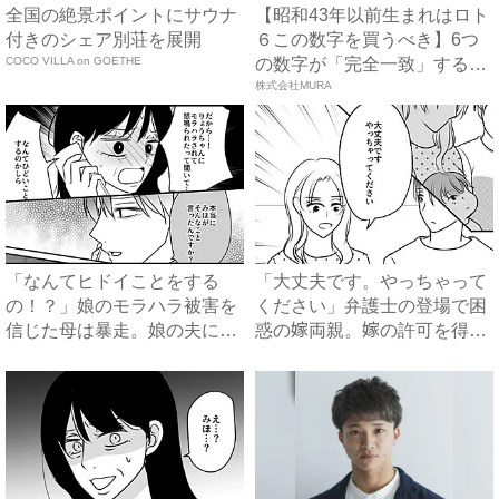
全国の絶景ポイントにサウナ
【昭和43年以前生まれはロト
付きのシェア別荘を展開
６この数字を買うべき】6つ
COCO VILLA on GOETHE
の数字が「完全一致」する
方...
株式会社MURA
「なんてヒドイことをする
「大丈夫です。やっちゃって
の！？」娘のモラハラ被害を
ください」弁護士の登場で困
信じた母は暴走。娘の夫に電
惑の嫁両親。嫁の許可を得た
話を...
母...