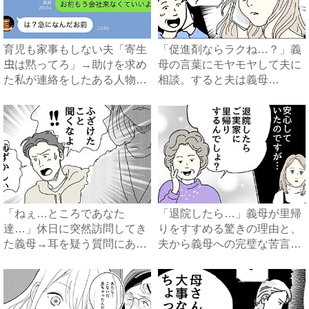
育児も家事もしない夫「寄生
「促進剤ならラクね…？」義
虫は黙ってろ」→助けを求め
母の言葉にモヤモヤして夫に
た私が連絡をしたある人物と
相談。すると夫は義母
は...
に…！？...
「ねぇ…ところであなた
「退院したら…」義母が里帰
達…」休日に突然訪問してき
りをすすめる驚きの理由と、
た義母→耳を疑う質問にあ
夫から義母への完璧な苦言
然…！ ...
#...