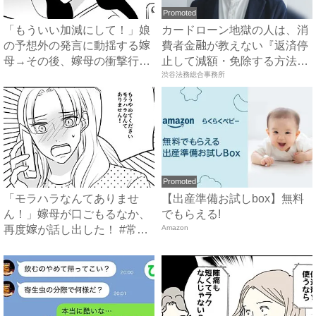
Promoted
「もういい加減にして！」娘
カードローン地獄の人は、消
の予想外の発言に動揺する嫁
費者金融が教えない『返済停
母→その後、嫁母の衝撃行動
止して減額・免除する方法』
で...
で...
渋谷法務総合事務所
Promoted
「モラハラなんてありませ
【出産準備お試しbox】無料
ん！」嫁母が口ごもるなか、
でもらえる!
再度嫁が話し出した！ #常識
Amazon
知...