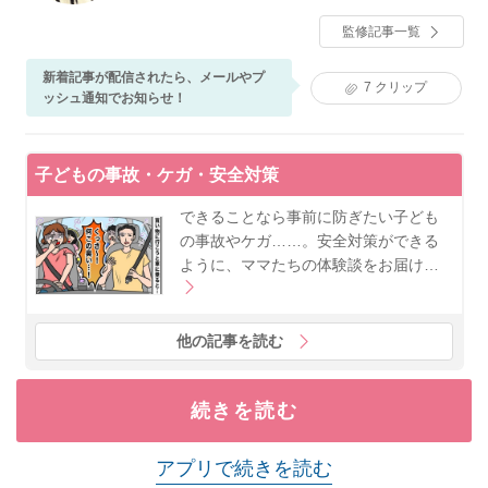
ディセラピスト（ベビーマッサージ）資格あり。現在
監修記事一覧
は産科医院、母子専門訪問看護ステーションにて、入
院中だけでなく産後ケアや育児支援に従事。ベビーカ
新着記事が配信されたら、メールやプ
レンダーでは、妊娠中や子育て期に寄り添い、分かり
7
クリップ
ッシュ通知でお知らせ！
やすくためになる記事作りを心がけている。自身も姉
妹の母として子育てに奮闘中。
子どもの事故・ケガ・安全対策
できることなら事前に防ぎたい子ども
の事故やケガ……。安全対策ができる
ように、ママたちの体験談をお届け…
他の記事を読む
続きを読む
アプリで続きを読む