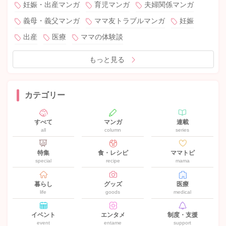
妊娠・出産マンガ
育児マンガ
夫婦関係マンガ
義母・義父マンガ
ママ友トラブルマンガ
妊娠
出産
医療
ママの体験談
もっと見る
カテゴリー
すべて
マンガ
連載
all
column
series
特集
食・レシピ
ママトピ
special
recipe
mama
暮らし
グッズ
医療
life
goods
medical
イベント
エンタメ
制度・支援
event
entame
support