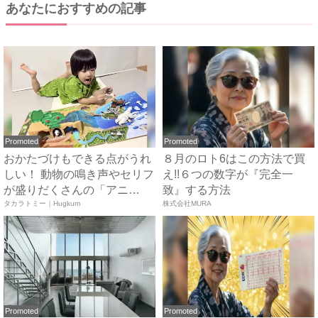
あなたにおすすめの記事
Promoted
Promoted
おかたづけもできる点がうれ
８月のロト6はこの方法で買
しい！ 動物の鳴き声やセリフ
え!!６つの数字が『完全一
が盛りだくさんの「アニ
致』する方法
ア ...
タカラトミー｜Hugkum
株式会社MURA
Promoted
Promoted