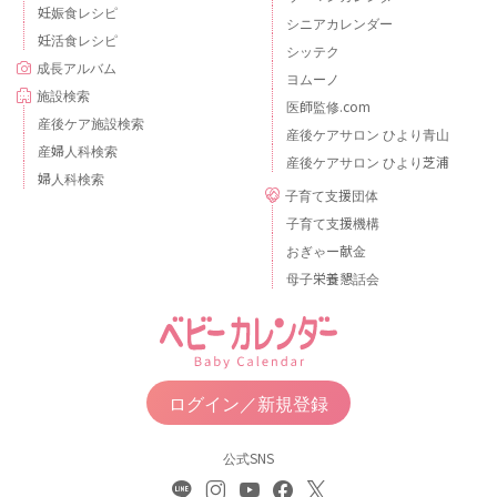
妊娠食レシピ
シニアカレンダー
妊活食レシピ
シッテク
成長アルバム
ヨムーノ
施設検索
医師監修.com
産後ケア施設検索
産後ケアサロン ひより青山
産婦人科検索
産後ケアサロン ひより芝浦
婦人科検索
子育て支援団体
子育て支援機構
おぎゃー献金
母子栄養懇話会
ログイン／新規登録
公式SNS