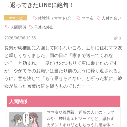
→返ってきたLINEに絶句！
体験談（ママトピ）
ママ友
人付き合い
ママトピ
人間関係
子連れ外出
2026/06/06 19:55
1
長男が幼稚園に入園して間もないころ、近所に住むママ友
と親しくなりました。雨の日に「家まで送ってくれな
い？」と頼まれ、一度だけのつもりで車に乗せたのです
が、やがてそのお願いは当たり前のように繰り返されるよ
うに。意を決して「もう乗せられない」と断った私に、彼
女が放った言葉は耳を疑うものでした……。
人間関係
ママ友や義両親、近所の人とのトラブ
ルや、神対応エピソードなど、思わず
カチン！ホロリとしちゃう共感系体…