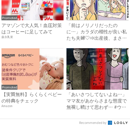
Promoted
アマゾンで大人気！血圧対策
「前はノリノリだったの
はコーヒーに足してみて
に…」カラダの相性が良い私
たち夫婦♡⇒出産後、まさか
森永乳業
の感情...
Promoted
【実質無料】らくらくベビー
「あいさつしてないよね…」
の特典をチェック
ママ友があからさまな態度で
無視し続けて思わず… #ウ
Amazon
ソ...
Recommended by