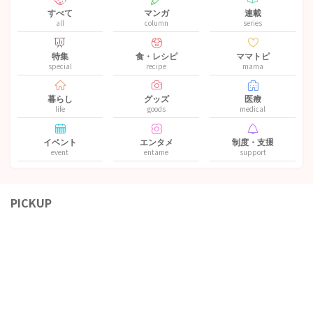
すべて
マンガ
連載
all
column
series
特集
食・レシピ
ママトピ
special
recipe
mama
暮らし
グッズ
医療
life
goods
medical
イベント
エンタメ
制度・支援
event
entame
support
PICKUP