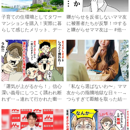
子育ての住環境としてタワー
嫌がらせを反省しないママ友
マンションを購入！実際に暮
に被害者たちが反撃！⇒する
らして感じたメリット、デメ
と嫌がらせママ友は… #他
リ...
人...
「運気が上がるから！」信心
「私なら選ばないわ〜」ママ
深い義母にしつこく誘われ断
友からの指摘地獄な日々…→
れず…→連れて行かれた衝撃
つらすぎて距離を取った結
の...
果、...