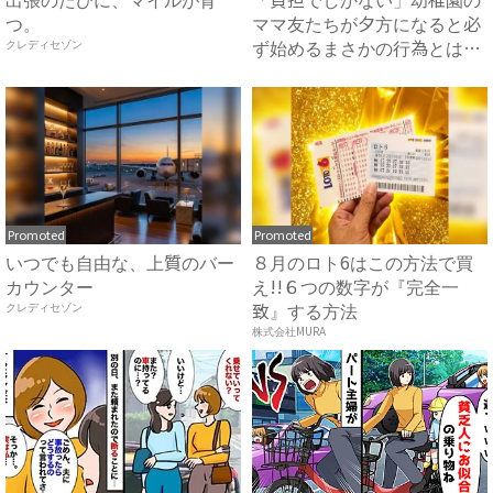
つ。
ママ友たちが夕方になると必
ず始めるまさかの行為とは？
クレディセゾン
...
Promoted
Promoted
いつでも自由な、上質のバー
８月のロト6はこの方法で買
カウンター
え!!６つの数字が『完全一
致』する方法
クレディセゾン
株式会社MURA