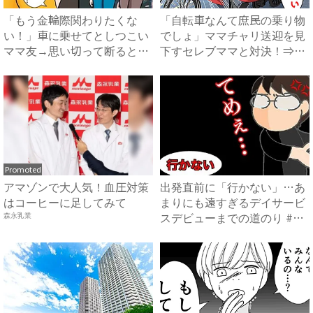
「もう金輪際関わりたくな
「自転車なんて庶民の乗り物
い！」車に乗せてとしつこい
でしょ」ママチャリ送迎を見
ママ友→思い切って断ると…
下すセレブママと対決！⇒衝
ママ...
撃...
Promoted
アマゾンで大人気！血圧対策
出発直前に「行かない」…あ
はコーヒーに足してみて
まりにも遠すぎるデイサービ
スデビューまでの道のり #
森永乳業
頑...