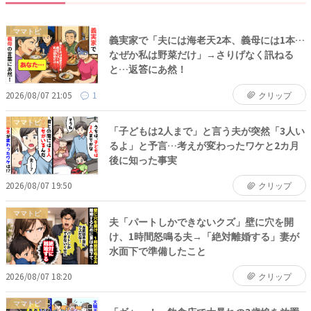
ママトピ
義実家で「夫には海老天2本、義母には1本…
なぜか私は野菜だけ」→さりげなく訊ねる
と…返答にあ然！
2026/08/07 21:05
1
クリップ
ママトピ
「子どもは2人まで」と言う夫が突然「3人い
るよ」と予言…考えが変わったワケと2カ月
後に知った事実
2026/08/07 19:50
クリップ
ママトピ
夫「パートしかできないクズ」壁に穴を開
け、1時間怒鳴る夫→「絶対離婚する」妻が
水面下で準備したこと
2026/08/07 18:20
クリップ
ママトピ