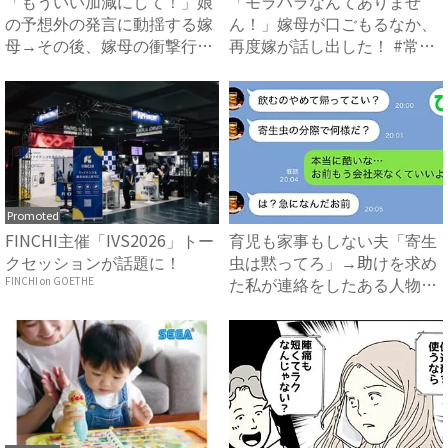
「もういい加減にして！」娘
「モラハラなんてありませ
の予想外の発言に動揺する嫁
ん！」嫁母が口ごもるなか、
母→その後、嫁母の衝撃行動
再度嫁が話し出した！ #常識
で...
知...
Promoted
FINCHI主催「IVS2026」トー
育児も家事もしない夫「寄生
クセッションが話題に！
虫は黙ってろ」→助けを求め
た私が連絡をしたある人物と
FINCHI on GOETHE
は...