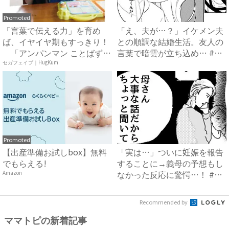
Promoted
「言葉で伝える力」を育め
「え、夫が…？」イケメン夫
ば、イヤイヤ期もすっきり！
との順調な結婚生活。友人の
「アンパンマン ことばずか
言葉で暗雲が立ち込め… #
ん...
サ...
セガフェイブ｜HugKum
Promoted
【出産準備お試しbox】無料
「実は…」ついに妊娠を報告
でもらえる!
することに→義母の予想もし
なかった反応に驚愕…！ #
Amazon
早...
Recommended by
ママトピの新着記事