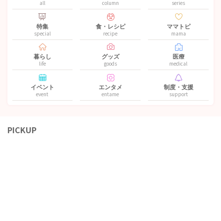
all
column
series
特集
食・レシピ
ママトピ
special
recipe
mama
暮らし
グッズ
医療
life
goods
medical
イベント
エンタメ
制度・支援
event
entame
support
PICKUP