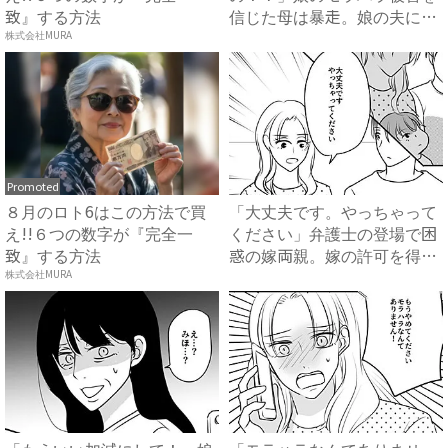
致』する方法
信じた母は暴走。娘の夫に電
話を...
株式会社MURA
Promoted
８月のロト6はこの方法で買
「大丈夫です。やっちゃって
え!!６つの数字が『完全一
ください」弁護士の登場で困
致』する方法
惑の嫁両親。嫁の許可を得た
母...
株式会社MURA