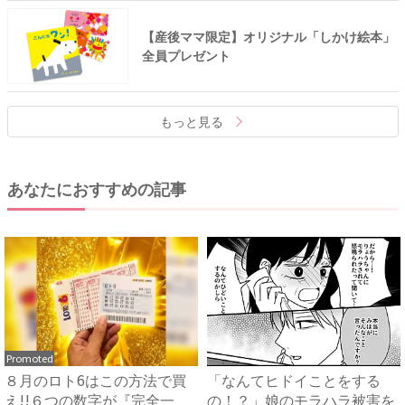
【産後ママ限定】オリジナル「しかけ絵本」
全員プレゼント
もっと見る
あなたにおすすめの記事
Promoted
８月のロト6はこの方法で買
「なんてヒドイことをする
え!!６つの数字が『完全一
の！？」娘のモラハラ被害を