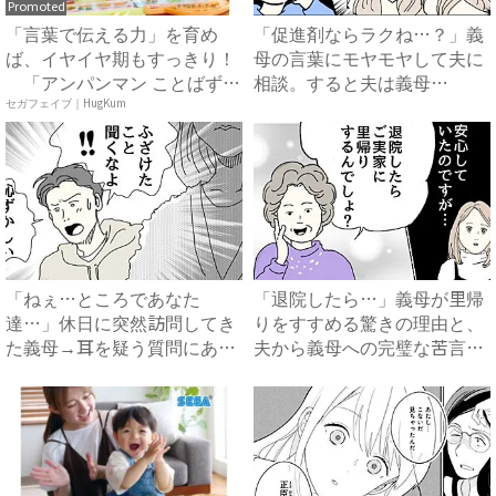
Promoted
「言葉で伝える力」を育め
「促進剤ならラクね…？」義
ば、イヤイヤ期もすっきり！
母の言葉にモヤモヤして夫に
「アンパンマン ことばずか
相談。すると夫は義母
ん...
に…！？...
セガフェイブ｜HugKum
「ねぇ…ところであなた
「退院したら…」義母が里帰
達…」休日に突然訪問してき
りをすすめる驚きの理由と、
た義母→耳を疑う質問にあ
夫から義母への完璧な苦言
然…！ ...
#...