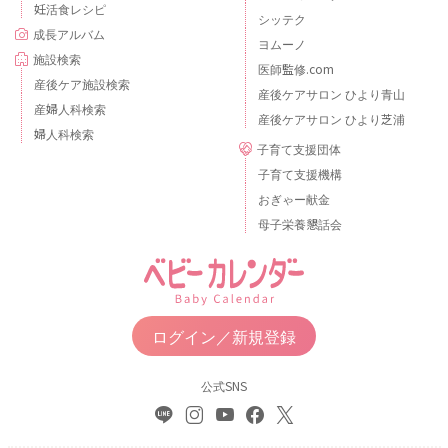
妊活食レシピ
シッテク
成長アルバム
ヨムーノ
施設検索
医師監修.com
産後ケア施設検索
産後ケアサロン ひより青山
産婦人科検索
産後ケアサロン ひより芝浦
婦人科検索
子育て支援団体
子育て支援機構
おぎゃー献金
母子栄養懇話会
ログイン／新規登録
公式SNS