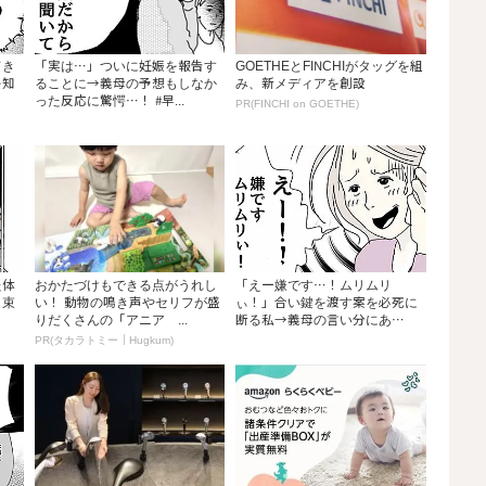
てき
「実は…」ついに妊娠を報告す
GOETHEとFINCHIがタッグを組
を知
ることに→義母の予想もしなか
み、新メディアを創設
った反応に驚愕…！ #早...
PR(FINCHI on GOETHE)
た体
おかたづけもできる点がうれし
「えー嫌です…！ムリムリ
も束
い！ 動物の鳴き声やセリフが盛
ぃ！」合い鍵を渡す案を必死に
りだくさんの「アニア ...
断る私→義母の言い分にあ
然…...
PR(タカラトミー｜Hugkum)