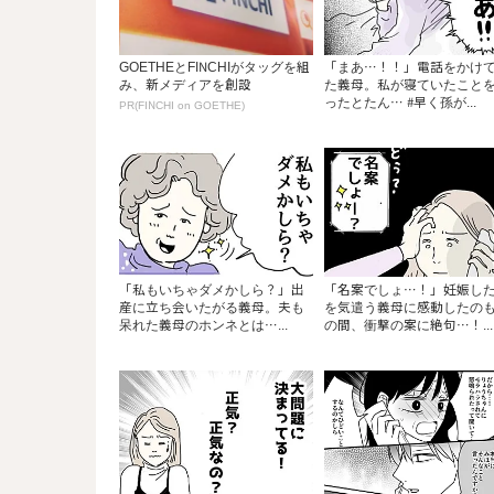
GOETHEとFINCHIがタッグを組
「まあ…！！」電話をかけ
み、新メディアを創設
た義母。私が寝ていたこと
ったとたん… #早く孫が...
PR(FINCHI on GOETHE)
「私もいちゃダメかしら？」出
「名案でしょ…！」妊娠し
産に立ち会いたがる義母。夫も
を気遣う義母に感動したの
呆れた義母のホンネとは…...
の間、衝撃の案に絶句…！...