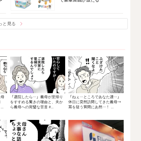
中
で豪華賞品が当たる
っと見る
義母
「退院したら…」義母が里帰り
「ねぇ…ところであなた達…」
相
をすすめる驚きの理由と、夫か
休日に突然訪問してきた義母→
..
ら義母への完璧な苦言 #...
耳を疑う質問にあ然…！ ...