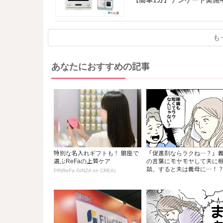
【簡単1分】アンケート実施
も
あなたにおすすめの記事
特別な名入れギフトも！ 銀座で
「促進剤ならラクね…？」
選ぶReFaの上質ケア
の言葉にモヤモヤして夫に
談。すると夫は義母に…！？.
PR(ReFa GINZA on CREA)