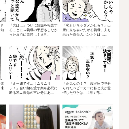
てき
「実は…」ついに妊娠を報告す
「私もいちゃダメかしら？」出
を知
ることに→義母の予想もしなか
産に立ち会いたがる義母。夫も
った反応に驚愕…！ #早...
呆れた義母のホンネとは…...
た体
「えー嫌です…！ムリムリ
「正気なの！？」義実家で見せ
も束
ぃ！」合い鍵を渡す案を必死に
られたベビーカーに私と夫が驚
断る私→義母の言い分にあ
愕したワケは… #早く孫...
然…...