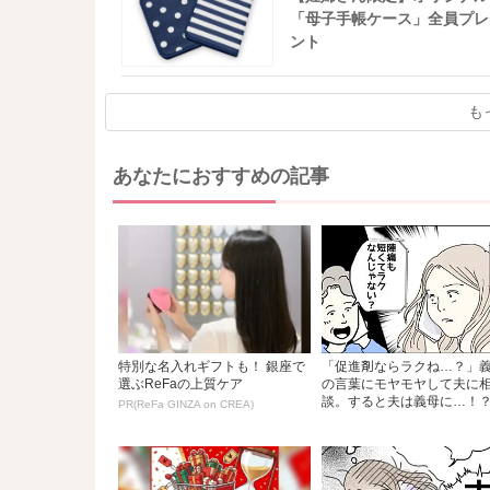
「母子手帳ケース」全員プレ
ント
も
あなたにおすすめの記事
特別な名入れギフトも！ 銀座で
「促進剤ならラクね…？」
選ぶReFaの上質ケア
の言葉にモヤモヤして夫に
談。すると夫は義母に…！？.
PR(ReFa GINZA on CREA)