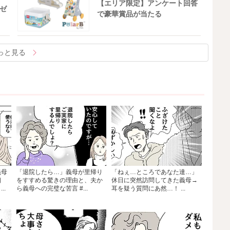
【エリア限定】アンケート回答
ゼ
で豪華賞品が当たる
っと見る
義母
「退院したら…」義母が里帰り
「ねぇ…ところであなた達…」
相
をすすめる驚きの理由と、夫か
休日に突然訪問してきた義母→
..
ら義母への完璧な苦言 #...
耳を疑う質問にあ然…！ ...