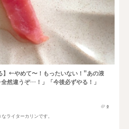
る】←やめて〜！もったいない！"あの液
…全然違うぞ…！」「今後必ずやる！」
0
きなライターカリンです。