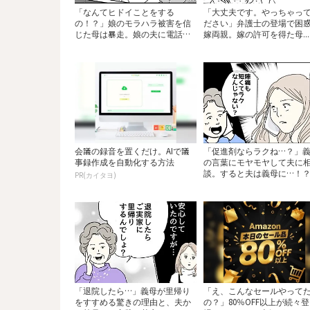
「なんてヒドイことをする
「大丈夫です。やっちゃっ
の！？」娘のモラハラ被害を信
ださい」弁護士の登場で困
じた母は暴走。娘の夫に電話
嫁両親。嫁の許可を得た母...
を...
会議の録音を置くだけ。AIで議
「促進剤ならラクね…？」
事録作成を自動化する方法
の言葉にモヤモヤして夫に
談。すると夫は義母に…！？..
PR(カイタヨ)
「退院したら…」義母が里帰り
「え、こんなセールやって
をすすめる驚きの理由と、夫か
の？」80％OFF以上が続々登