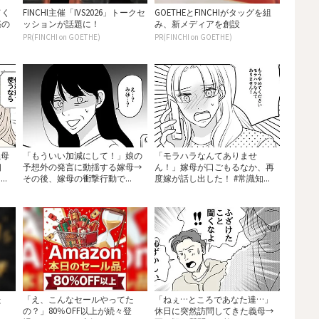
てく
FINCHI主催「IVS2026」トークセ
GOETHEとFINCHIがタッグを組
惑の
ッションが話題に！
み、新メディアを創設
PR(FINCHI on GOETHE)
PR(FINCHI on GOETHE)
義母
「もういい加減にして！」娘の
「モラハラなんてありませ
相
予想外の発言に動揺する嫁母→
ん！」嫁母が口ごもるなか、再
.
その後、嫁母の衝撃行動で...
度嫁が話し出した！ #常識知...
た
「え、こんなセールやってた
「ねぇ…ところであなた達…」
の？」80％OFF以上が続々登
休日に突然訪問してきた義母→