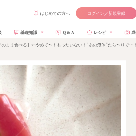
ログイン／新規登録
はじめての方へ
談
基礎知識
Ｑ＆Ａ
レシピ
成
そのまま食べる】←やめて〜！もったいない！"あの液体"たら〜りで…