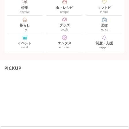
特集
食・レシピ
ママトピ
special
recipe
mama
暮らし
グッズ
医療
life
goods
medical
イベント
エンタメ
制度・支援
event
entame
support
PICKUP