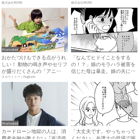
方...
株式会社MURA
株式会社MURA
Promoted
おかたづけもできる点がうれ
「なんてヒドイことをする
しい！ 動物の鳴き声やセリフ
の！？」娘のモラハラ被害を
が盛りだくさんの「アニ
信じた母は暴走。娘の夫に電
ア ...
話を...
タカラトミー｜Hugkum
Promoted
カードローン地獄の人は、消
「大丈夫です。やっちゃって
費者金融が教えない『返済停
ください」弁護士の登場で困