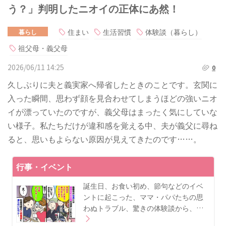
う？」判明したニオイの正体にあ然！
住まい
生活習慣
体験談（暮らし）
暮らし
祖父母・義父母
2026/06/11 14:25
0
久しぶりに夫と義実家へ帰省したときのことです。玄関に
入った瞬間、思わず顔を見合わせてしまうほどの強いニオ
イが漂っていたのですが、義父母はまったく気にしていな
い様子。私たちだけが違和感を覚える中、夫が義父に尋ね
ると、思いもよらない原因が見えてきたのです……。
行事・イベント
誕生日、お食い初め、節句などのイベ
ントに起こった、ママ・パパたちの思
わぬトラブル、驚きの体験談から、…