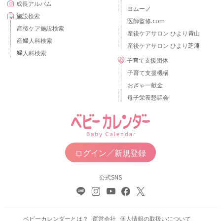
成長アルバム
ヨムーノ
施設検索
医師監修.com
産後ケア施設検索
産後ケアサロン ひより青山
産婦人科検索
産後ケアサロン ひより芝浦
婦人科検索
子育て支援団体
子育て支援機構
おぎゃー献金
母子栄養懇話会
ログイン／新規登録
公式SNS
ベビーカレンダーとは？
運営会社
個人情報の取扱いについて