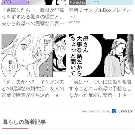
Promoted
「退院したら…」義母が里帰
無料♪サンプルBoxプレゼン
りをすすめる驚きの理由と、
ト!
夫から義母への完璧な苦言
Amazon
#...
「え、夫が…？」イケメン夫
「実は…」ついに妊娠を報告
との順調な結婚生活。友人の
することに→義母の予想もし
言葉で暗雲が立ち込め… #
なかった反応に驚愕…！ #
サ...
早...
Recommended by
暮らしの新着記事