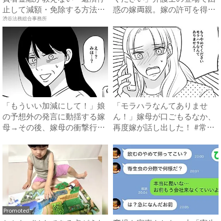
止して減額・免除する方法』
惑の嫁両親。嫁の許可を得た
で...
母...
渋谷法務総合事務所
「もういい加減にして！」娘
「モラハラなんてありませ
の予想外の発言に動揺する嫁
ん！」嫁母が口ごもるなか、
母→その後、嫁母の衝撃行動
再度嫁が話し出した！ #常識
で...
知...
Promoted