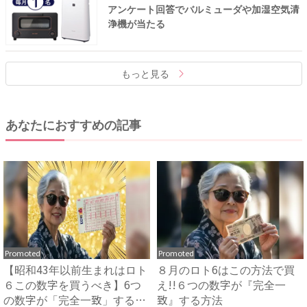
アンケート回答でバルミューダや加湿空気清
浄機が当たる
もっと見る
あなたにおすすめの記事
Promoted
Promoted
【昭和43年以前生まれはロト
８月のロト6はこの方法で買
６この数字を買うべき】6つ
え!!６つの数字が『完全一
の数字が「完全一致」する
致』する方法