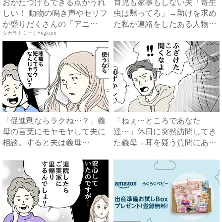
おかたづけもできる点がうれ
育児も家事もしない夫「寄生
しい！ 動物の鳴き声やセリフ
虫は黙ってろ」→助けを求め
が盛りだくさんの「アニ
た私が連絡をしたある人物と
ア ...
は...
タカラトミー｜Hugkum
「促進剤ならラクね…？」義
「ねぇ…ところであなた
母の言葉にモヤモヤして夫に
達…」休日に突然訪問してき
相談。すると夫は義母
た義母→耳を疑う質問にあ
に…！？...
然…！ ...