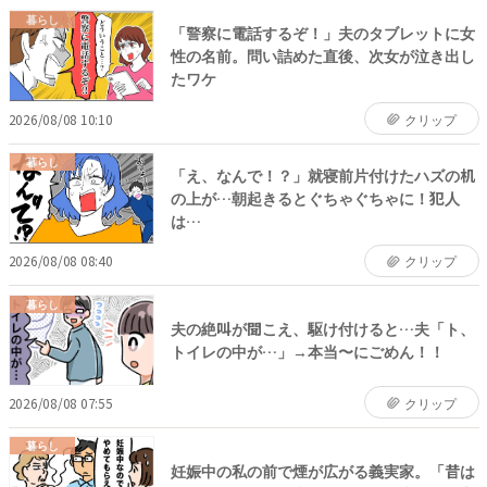
暮らし
「警察に電話するぞ！」夫のタブレットに女
性の名前。問い詰めた直後、次女が泣き出し
たワケ
2026/08/08 10:10
クリップ
暮らし
「え、なんで！？」就寝前片付けたハズの机
の上が…朝起きるとぐちゃぐちゃに！犯人
は…
2026/08/08 08:40
クリップ
暮らし
夫の絶叫が聞こえ、駆け付けると…夫「ト、
トイレの中が…」→本当〜にごめん！！
2026/08/08 07:55
クリップ
暮らし
妊娠中の私の前で煙が広がる義実家。「昔は