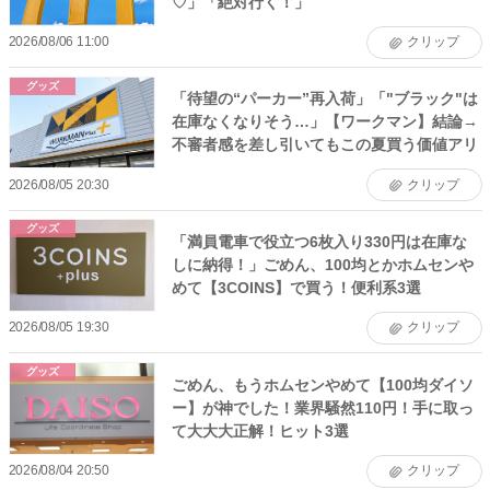
♡」「絶対行く！」
2026/08/06 11:00
クリップ
グッズ
「待望の“パーカー”再入荷」「"ブラック"は
在庫なくなりそう…」【ワークマン】結論→
不審者感を差し引いてもこの夏買う価値アリ
2026/08/05 20:30
クリップ
グッズ
「満員電車で役立つ6枚入り330円は在庫な
しに納得！」ごめん、100均とかホムセンや
めて【3COINS】で買う！便利系3選
2026/08/05 19:30
クリップ
グッズ
ごめん、もうホムセンやめて【100均ダイソ
ー】が神でした！業界騒然110円！手に取っ
て大大大正解！ヒット3選
2026/08/04 20:50
クリップ