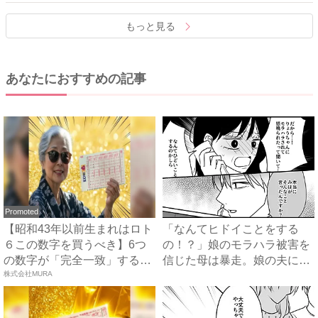
もっと見る
あなたにおすすめの記事
Promoted
【昭和43年以前生まれはロト
「なんてヒドイことをする
６この数字を買うべき】6つ
の！？」娘のモラハラ被害を
の数字が「完全一致」する
信じた母は暴走。娘の夫に電
方...
株式会社MURA
話を...