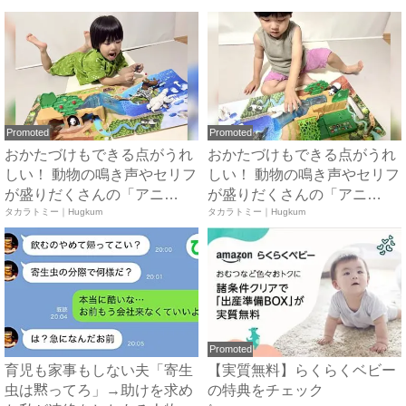
Promoted
Promoted
おかたづけもできる点がうれ
おかたづけもできる点がうれ
しい！ 動物の鳴き声やセリフ
しい！ 動物の鳴き声やセリフ
が盛りだくさんの「アニ
が盛りだくさんの「アニ
ア ...
タカラトミー｜Hugkum
ア ...
タカラトミー｜Hugkum
Promoted
育児も家事もしない夫「寄生
【実質無料】らくらくベビー
虫は黙ってろ」→助けを求め
の特典をチェック