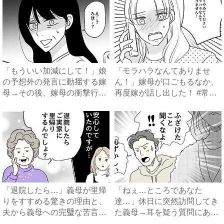
「もういい加減にして！」娘
「モラハラなんてありませ
の予想外の発言に動揺する嫁
ん！」嫁母が口ごもるなか、
母→その後、嫁母の衝撃行動
再度嫁が話し出した！ #常識
で...
知...
「退院したら…」義母が里帰
「ねぇ…ところであなた
りをすすめる驚きの理由と、
達…」休日に突然訪問してき
夫から義母への完璧な苦言
た義母→耳を疑う質問にあ
#...
然…！ ...