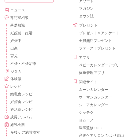
アワード
マガジン
ニュース
タウン誌
専門家相談
基礎知識
プレゼント
妊娠前・妊活
プレゼント＆アンケート
妊娠中
全員無料プレゼント
出産
ファーストプレゼント
育児
アプリ
不妊・不妊治療
ベビーカレンダーアプリ
Ｑ＆Ａ
体重管理アプリ
体験談
関連サイト
レシピ
ムーンカレンダー
離乳食レシピ
ウーマンカレンダー
妊娠食レシピ
シニアカレンダー
妊活食レシピ
シッテク
成長アルバム
ヨムーノ
施設検索
医師監修.com
産後ケア施設検索
産後ケアサロン ひより青山