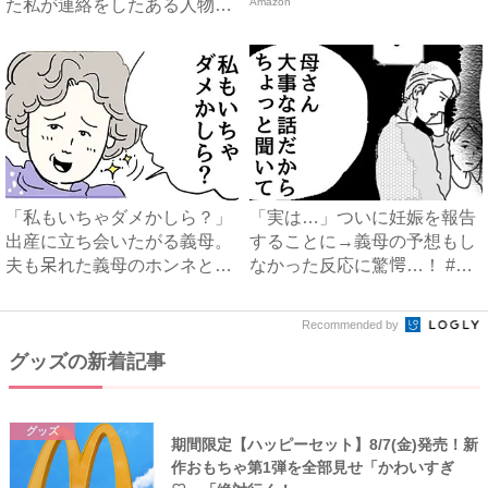
た私が連絡をしたある人物と
Amazon
は...
「私もいちゃダメかしら？」
「実は…」ついに妊娠を報告
出産に立ち会いたがる義母。
することに→義母の予想もし
夫も呆れた義母のホンネと
なかった反応に驚愕…！ #
は…...
早...
Recommended by
グッズの新着記事
グッズ
期間限定【ハッピーセット】8/7(金)発売！新
作おもちゃ第1弾を全部見せ「かわいすぎ