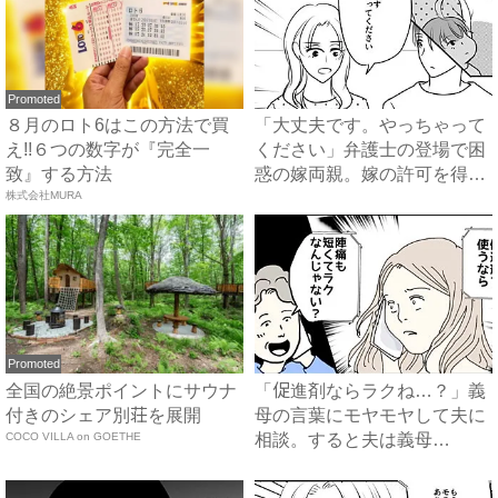
Promoted
８月のロト6はこの方法で買
「大丈夫です。やっちゃって
え!!６つの数字が『完全一
ください」弁護士の登場で困
致』する方法
惑の嫁両親。嫁の許可を得た
株式会社MURA
母...
Promoted
全国の絶景ポイントにサウナ
「促進剤ならラクね…？」義
付きのシェア別荘を展開
母の言葉にモヤモヤして夫に
COCO VILLA on GOETHE
相談。すると夫は義母
に…！？...