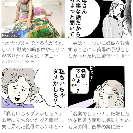
Promoted
おかたづけもできる点がうれ
「実は…」ついに妊娠を報告
しい！ 動物の鳴き声やセリフ
することに→義母の予想もし
が盛りだくさんの「アニ
なかった反応に驚愕…！ #
ア ...
早...
タカラトミー｜Hugkum
「私もいちゃダメかしら？」
「名案でしょ…！」妊娠した
出産に立ち会いたがる義母。
体を気遣う義母に感動したの
夫も呆れた義母のホンネと
も束の間、衝撃の案に絶
は…...
句…！...