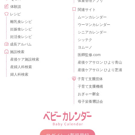
体重管理アプリ
体験談
関連サイト
レシピ
ムーンカレンダー
離乳食レシピ
ウーマンカレンダー
妊娠食レシピ
シニアカレンダー
妊活食レシピ
シッテク
成長アルバム
ヨムーノ
施設検索
医師監修.com
産後ケア施設検索
産後ケアサロン ひより青山
産婦人科検索
産後ケアサロン ひより芝浦
婦人科検索
子育て支援団体
子育て支援機構
おぎゃー献金
母子栄養懇話会