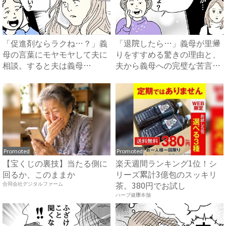
「促進剤ならラクね…？」義
「退院したら…」義母が里帰
母の言葉にモヤモヤして夫に
りをすすめる驚きの理由と、
相談。すると夫は義母
夫から義母への完璧な苦言
に…！？...
#...
Promoted
Promoted
【宝くじの裏技】当たる側に
楽天週間ランキング1位！シ
回るか、このままか
リーズ累計3億包のスッキリ
茶。380円でお試し
合同会社デジタルファーム
ハーブ健康本舗