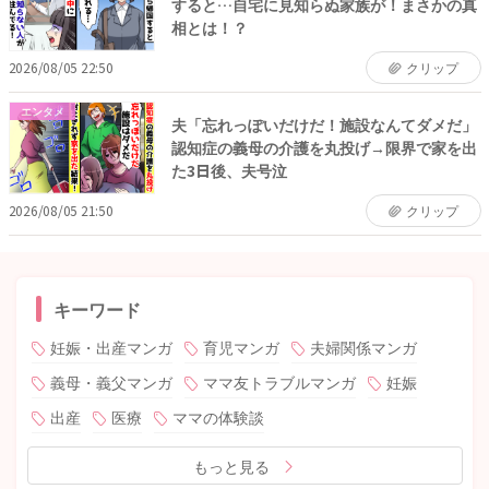
すると…自宅に見知らぬ家族が！まさかの真
相とは！？
2026/08/05 22:50
クリップ
エンタメ
夫「忘れっぽいだけだ！施設なんてダメだ」
認知症の義母の介護を丸投げ→限界で家を出
た3日後、夫号泣
2026/08/05 21:50
クリップ
キーワード
妊娠・出産マンガ
育児マンガ
夫婦関係マンガ
義母・義父マンガ
ママ友トラブルマンガ
妊娠
出産
医療
ママの体験談
もっと見る