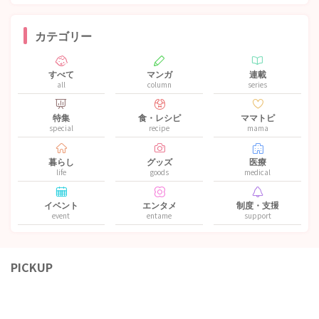
カテゴリー
すべて
マンガ
連載
all
column
series
特集
食・レシピ
ママトピ
special
recipe
mama
暮らし
グッズ
医療
life
goods
medical
イベント
エンタメ
制度・支援
event
entame
support
PICKUP