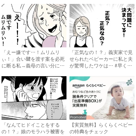
「えー嫌です…！ムリムリ
「正気なの！？」義実家で見
ぃ！」合い鍵を渡す案を必死
せられたベビーカーに私と夫
に断る私→義母の言い分にあ
が驚愕したワケは… #早く
然…...
孫...
Promoted
「なんてヒドイことをする
【実質無料】らくらくベビー
の！？」娘のモラハラ被害を
の特典をチェック