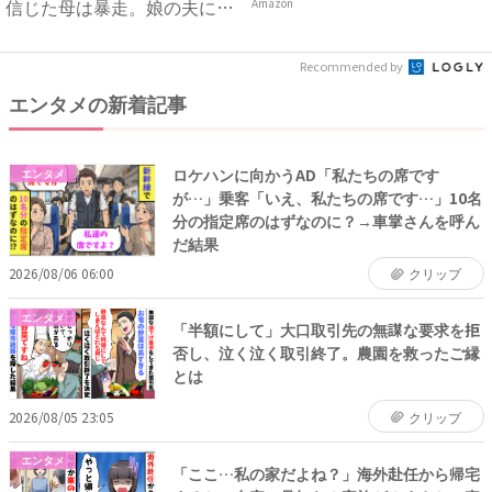
信じた母は暴走。娘の夫に電
Amazon
話を...
Recommended by
エンタメの新着記事
ロケハンに向かうAD「私たちの席です
エンタメ
が…」乗客「いえ、私たちの席です…」10名
分の指定席のはずなのに？→車掌さんを呼ん
だ結果
2026/08/06 06:00
クリップ
エンタメ
「半額にして」大口取引先の無謀な要求を拒
否し、泣く泣く取引終了。農園を救ったご縁
とは
2026/08/05 23:05
クリップ
エンタメ
「ここ…私の家だよね？」海外赴任から帰宅