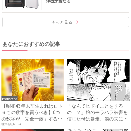
浄機が当たる
もっと見る
あなたにおすすめの記事
Promoted
【昭和43年以前生まれはロト
「なんてヒドイことをする
６この数字を買うべき】6つ
の！？」娘のモラハラ被害を
の数字が「完全一致」する
信じた母は暴走。娘の夫に電
方...
話を...
株式会社MURA