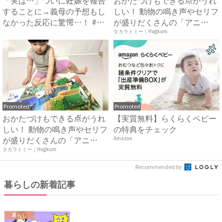
することに→義母の予想もし
しい！ 動物の鳴き声やセリフ
なかった反応に驚愕…！ #
が盛りだくさんの「アニ
早...
ア ...
タカラトミー｜Hugkum
Promoted
Promoted
おかたづけもできる点がうれ
【実質無料】らくらくベビー
しい！ 動物の鳴き声やセリフ
の特典をチェック
が盛りだくさんの「アニ
Amazon
ア ...
タカラトミー｜Hugkum
Recommended by
暮らしの新着記事
暮らし