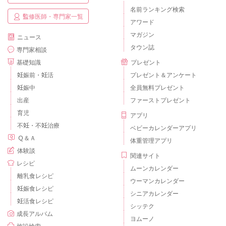
名前ランキング検索
監修医師・専門家一覧
アワード
マガジン
ニュース
タウン誌
専門家相談
基礎知識
プレゼント
妊娠前・妊活
プレゼント＆アンケート
妊娠中
全員無料プレゼント
出産
ファーストプレゼント
育児
アプリ
不妊・不妊治療
ベビーカレンダーアプリ
Ｑ＆Ａ
体重管理アプリ
体験談
関連サイト
レシピ
ムーンカレンダー
離乳食レシピ
ウーマンカレンダー
妊娠食レシピ
シニアカレンダー
妊活食レシピ
シッテク
成長アルバム
ヨムーノ
施設検索