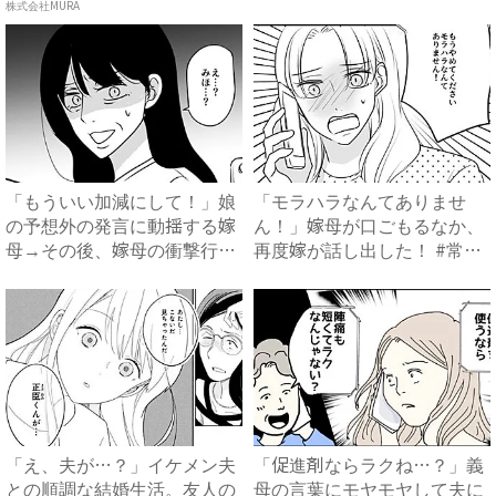
は...
株式会社MURA
「もういい加減にして！」娘
「モラハラなんてありませ
の予想外の発言に動揺する嫁
ん！」嫁母が口ごもるなか、
母→その後、嫁母の衝撃行動
再度嫁が話し出した！ #常識
で...
知...
「え、夫が…？」イケメン夫
「促進剤ならラクね…？」義
との順調な結婚生活。友人の
母の言葉にモヤモヤして夫に