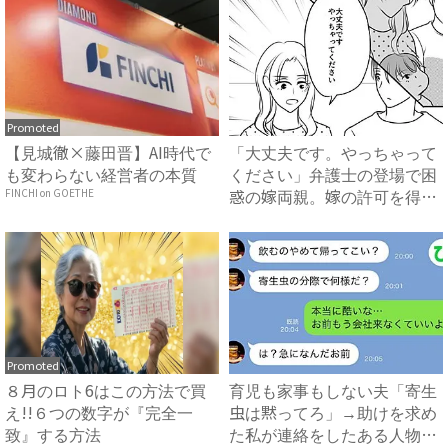
Promoted
【見城徹×藤田晋】AI時代で
「大丈夫です。やっちゃって
も変わらない経営者の本質
ください」弁護士の登場で困
惑の嫁両親。嫁の許可を得た
FINCHI on GOETHE
母...
Promoted
８月のロト6はこの方法で買
育児も家事もしない夫「寄生
え!!６つの数字が『完全一
虫は黙ってろ」→助けを求め
致』する方法
た私が連絡をしたある人物と