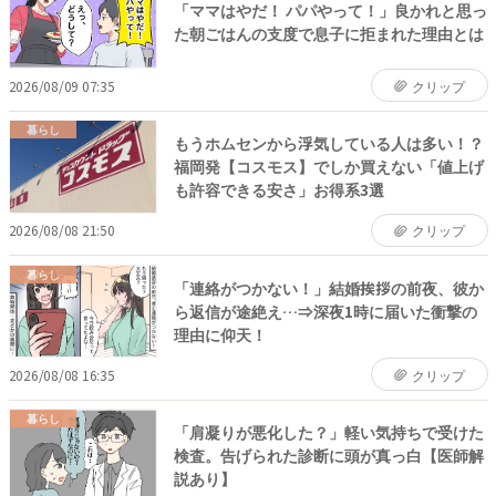
「ママはやだ！ パパやって！」良かれと思っ
た朝ごはんの支度で息子に拒まれた理由とは
2026/08/09 07:35
クリップ
暮らし
もうホムセンから浮気している人は多い！？
福岡発【コスモス】でしか買えない「値上げ
も許容できる安さ」お得系3選
2026/08/08 21:50
クリップ
暮らし
「連絡がつかない！」結婚挨拶の前夜、彼か
ら返信が途絶え…⇒深夜1時に届いた衝撃の
理由に仰天！
2026/08/08 16:35
クリップ
暮らし
「肩凝りが悪化した？」軽い気持ちで受けた
検査。告げられた診断に頭が真っ白【医師解
説あり】