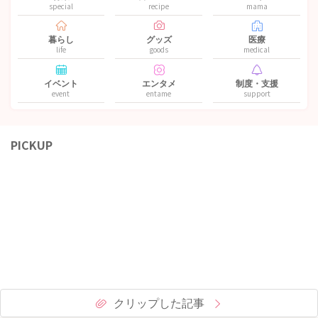
special
recipe
mama
暮らし
グッズ
医療
life
goods
medical
イベント
エンタメ
制度・支援
event
entame
support
PICKUP
クリップした記事