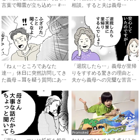
言葉で暗雲が立ち込め… #
相談。すると夫は義母
サ...
に…！？...
「ねぇ…ところであなた
「退院したら…」義母が里帰
達…」休日に突然訪問してき
りをすすめる驚きの理由と、
た義母→耳を疑う質問にあ
夫から義母への完璧な苦言
然…！ ...
#...
Promoted
「実は…」ついに妊娠を報告
おかたづけもできる点がうれ