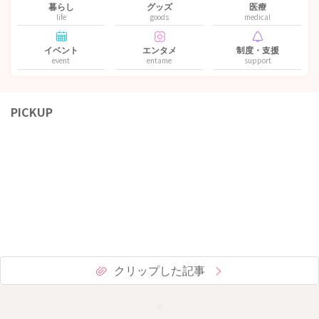
暮らし
グッズ
医療
life
goods
medical
イベント
エンタメ
制度・支援
event
entame
support
PICKUP
クリップした記事