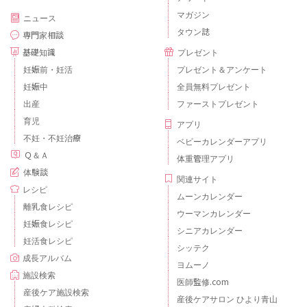
マガジン
ニュース
タウン誌
専門家相談
基礎知識
プレゼント
妊娠前・妊活
プレゼント＆アンケート
妊娠中
全員無料プレゼント
出産
ファーストプレゼント
育児
アプリ
不妊・不妊治療
ベビーカレンダーアプリ
Ｑ＆Ａ
体重管理アプリ
体験談
関連サイト
レシピ
ムーンカレンダー
離乳食レシピ
ウーマンカレンダー
妊娠食レシピ
シニアカレンダー
妊活食レシピ
シッテク
成長アルバム
ヨムーノ
施設検索
医師監修.com
産後ケア施設検索
産後ケアサロン ひより青山