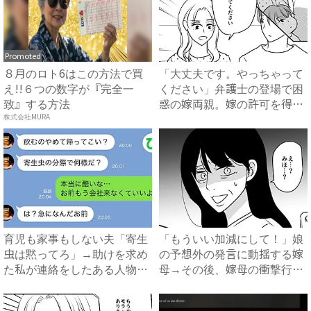
Promoted
８月のロト6はこの方法で買
「大丈夫です。やっちゃって
え!!６つの数字が『完全一
ください」弁護士の登場で困
致』する方法
惑の嫁両親。嫁の許可を得た
母...
株式会社MURA
育児も家事もしない夫「寄生
「もういい加減にして！」娘
虫は黙ってろ」→助けを求め
の予想外の発言に動揺する嫁
た私が連絡をしたある人物と
母→その後、嫁母の衝撃行動
は...
で...