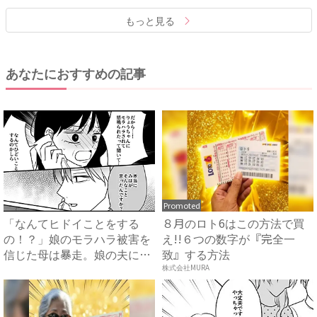
もっと見る
あなたにおすすめの記事
Promoted
「なんてヒドイことをする
８月のロト6はこの方法で買
の！？」娘のモラハラ被害を
え!!６つの数字が『完全一
信じた母は暴走。娘の夫に電
致』する方法
話を...
株式会社MURA