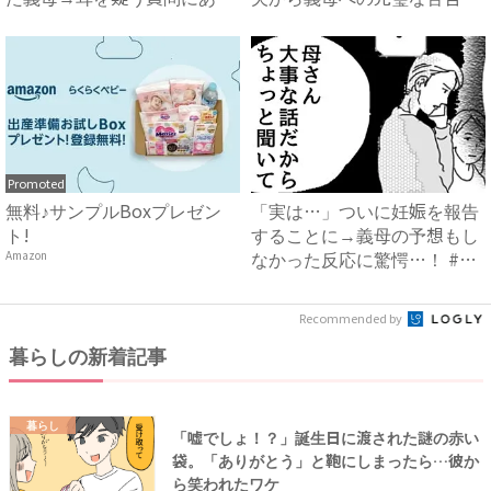
然…！ ...
#...
Promoted
無料♪サンプルBoxプレゼン
「実は…」ついに妊娠を報告
ト!
することに→義母の予想もし
なかった反応に驚愕…！ #
Amazon
早...
Recommended by
暮らしの新着記事
暮らし
「嘘でしょ！？」誕生日に渡された謎の赤い
袋。「ありがとう」と鞄にしまったら…彼か
ら笑われたワケ