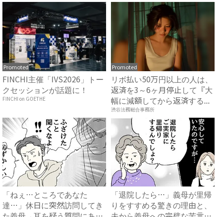
Promoted
Promoted
FINCHI主催「IVS2026」トー
リボ払い50万円以上の人は、
クセッションが話題に！
返済を3～6ヶ月停止して『大
幅に減額してから返済する...
FINCHI on GOETHE
渋谷法務総合事務所
「ねぇ…ところであなた
「退院したら…」義母が里帰
達…」休日に突然訪問してき
りをすすめる驚きの理由と、
た義母→耳を疑う質問にあ
夫から義母への完璧な苦言