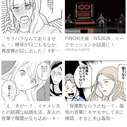
Promoted
「モラハラなんてありませ
FINCHI主催「IVS2026」トー
ん！」嫁母が口ごもるなか、
クセッションが話題に！
再度嫁が話し出した！ #常識
FINCHI on GOETHE
知...
「え、夫が…？」イケメン夫
「促進剤ならラクね…？」義
との順調な結婚生活。友人の
母の言葉にモヤモヤして夫に
言葉で暗雲が立ち込め… #
相談。すると夫は義母
サ...
に…！？...