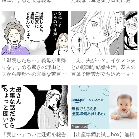
に…！？...
然…！ ...
「退院したら…」義母が里帰
「え、夫が…？」イケメン夫
りをすすめる驚きの理由と、
との順調な結婚生活。友人の
夫から義母への完璧な苦言
言葉で暗雲が立ち込め… #
#...
サ...
Promoted
「実は…」ついに妊娠を報告
【出産準備お試しbox】無料