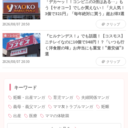
「デカ〜ッ！！コンビニの2倍はある…」も
う【ヤオコー】でしか買えない！「大人気！
3個で321円」「毎年絶対に買う」超お得3選
2026/08/07 20:50
クリップ
『ヒルナンデス！』でも話題！【コスモス】
食・レシピ
ニチレイなのに10個で348円！？「いつも行
く洋食屋の味」お弁当にも重宝！"最安値"3
選
2026/08/07 20:30
クリップ
キーワード
妊娠・出産マンガ
育児マンガ
夫婦関係マンガ
義母・義父マンガ
ママ友トラブルマンガ
妊娠
出産
医療
ママの体験談