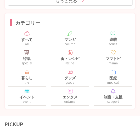
もっと見る
カテゴリー
すべて
マンガ
連載
all
column
series
特集
食・レシピ
ママトピ
special
recipe
mama
暮らし
グッズ
医療
life
goods
medical
イベント
エンタメ
制度・支援
event
entame
support
PICKUP