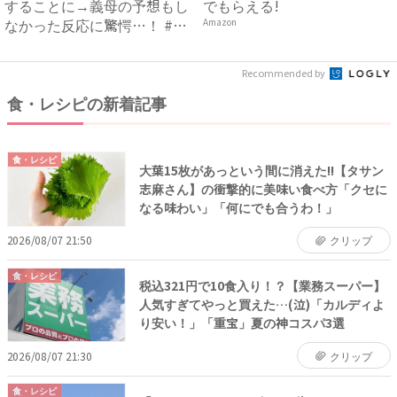
することに→義母の予想もし
でもらえる!
なかった反応に驚愕…！ #
Amazon
早...
Recommended by
食・レシピの新着記事
食・レシピ
大葉15枚があっという間に消えた!!【タサン
志麻さん】の衝撃的に美味い食べ方「クセに
なる味わい」「何にでも合うわ！」
2026/08/07 21:50
クリップ
食・レシピ
税込321円で10食入り！？【業務スーパー】
人気すぎてやっと買えた…(泣)「カルディよ
り安い！」「重宝」夏の神コスパ3選
2026/08/07 21:30
クリップ
食・レシピ