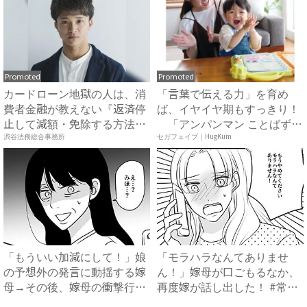
Promoted
Promoted
カードローン地獄の人は、消
「言葉で伝える力」を育め
費者金融が教えない『返済停
ば、イヤイヤ期もすっきり！
止して減額・免除する方法』
「アンパンマン ことばずか
で...
ん...
渋谷法務総合事務所
セガフェイブ｜HugKum
「もういい加減にして！」娘
「モラハラなんてありませ
の予想外の発言に動揺する嫁
ん！」嫁母が口ごもるなか、
母→その後、嫁母の衝撃行動
再度嫁が話し出した！ #常識
で...
知...