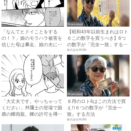
Promoted
「なんてヒドイことをする
【昭和43年以前生まれはロト
の！？」娘のモラハラ被害を
６この数字を買うべき】6つ
信じた母は暴走。娘の夫に電
の数字が「完全一致」する
話を...
方...
株式会社MURA
Promoted
「大丈夫です。やっちゃって
８月のロト6はこの方法で買
ください」弁護士の登場で困
え!!６つの数字が『完全一
惑の嫁両親。嫁の許可を得た
致』する方法
母...
株式会社MURA