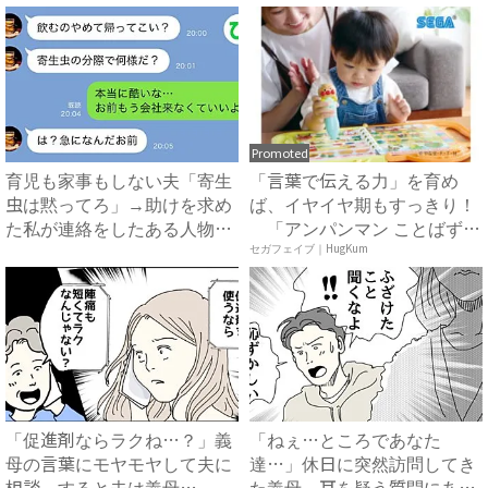
Promoted
育児も家事もしない夫「寄生
「言葉で伝える力」を育め
虫は黙ってろ」→助けを求め
ば、イヤイヤ期もすっきり！
た私が連絡をしたある人物と
「アンパンマン ことばずか
は...
ん...
セガフェイブ｜HugKum
「促進剤ならラクね…？」義
「ねぇ…ところであなた
母の言葉にモヤモヤして夫に
達…」休日に突然訪問してき
相談。すると夫は義母
た義母→耳を疑う質問にあ