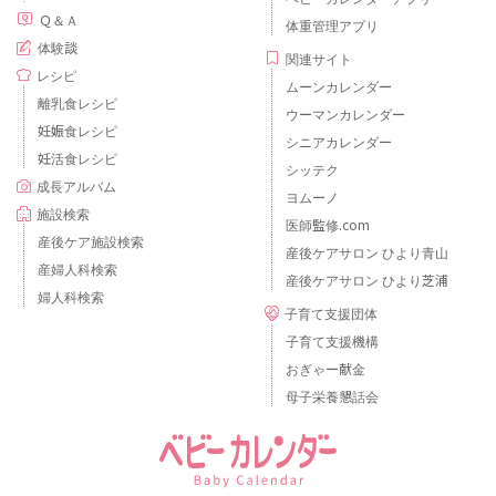
Ｑ＆Ａ
体重管理アプリ
体験談
関連サイト
レシピ
ムーンカレンダー
離乳食レシピ
ウーマンカレンダー
妊娠食レシピ
シニアカレンダー
妊活食レシピ
シッテク
成長アルバム
ヨムーノ
施設検索
医師監修.com
産後ケア施設検索
産後ケアサロン ひより青山
産婦人科検索
産後ケアサロン ひより芝浦
婦人科検索
子育て支援団体
子育て支援機構
おぎゃー献金
母子栄養懇話会