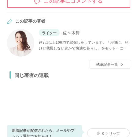
この記事にコメントする
この記事の著者
佐々木舞
ライター
週3回以上100均で宝探しをしています。「お得に、だ
けど我慢しない豊かで快適な暮らし」をモットーに工
夫しながら毎日を過ごす元TVリポーターのwebライタ
ー。趣味はグルメと海外旅行、特技はコスパ最高アイ
執筆記事一覧
テムを見つけるコト！そんな私が見つけた素敵なモノ
をご紹介します♪
同じ著者の連載
新着記事が配信されたら、メールやプ
0
クリップ
ッシュ通知でお知らせ！