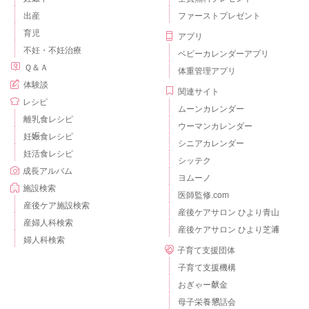
出産
ファーストプレゼント
育児
アプリ
不妊・不妊治療
ベビーカレンダーアプリ
Ｑ＆Ａ
体重管理アプリ
体験談
関連サイト
レシピ
ムーンカレンダー
離乳食レシピ
ウーマンカレンダー
妊娠食レシピ
シニアカレンダー
妊活食レシピ
シッテク
成長アルバム
ヨムーノ
施設検索
医師監修.com
産後ケア施設検索
産後ケアサロン ひより青山
産婦人科検索
産後ケアサロン ひより芝浦
婦人科検索
子育て支援団体
子育て支援機構
おぎゃー献金
母子栄養懇話会