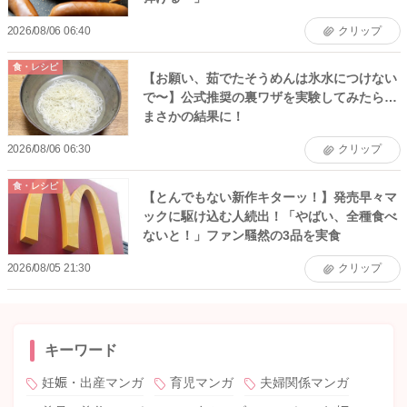
2026/08/06 06:40
クリップ
食・レシピ
【お願い、茹でたそうめんは氷水につけない
で〜】公式推奨の裏ワザを実験してみたら…
まさかの結果に！
2026/08/06 06:30
クリップ
食・レシピ
【とんでもない新作キターッ！】発売早々マ
ックに駆け込む人続出！「やばい、全種食べ
ないと！」ファン騒然の3品を実食
2026/08/05 21:30
クリップ
キーワード
妊娠・出産マンガ
育児マンガ
夫婦関係マンガ