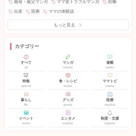
義母・義父マンガ
ママ友トラブルマンガ
妊娠
出産
医療
ママの体験談
もっと見る
カテゴリー
すべて
マンガ
連載
all
column
series
特集
食・レシピ
ママトピ
special
recipe
mama
暮らし
グッズ
医療
life
goods
medical
イベント
エンタメ
制度・支援
event
entame
support