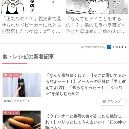
「正気なの！？」義実家で見
「なんてヒドイことをする
せられたベビーカーに私と夫
の！？」娘のモラハラ被害を
が驚愕したワケは… #早く
信じた母は暴走。娘の夫に電
孫...
話を...
Recommended by
食・レシピの新着記事
「なんか炭酸弱くね？」【そこに置いてるか
食・レシピ
らだよーー！！】メーカーの回答に「早く教
えてよ(泣)」「知らなかった〜！」"シュワ
ッ"を楽しむために
2026/08/06 07:10
クリップ
食・レシピ
【ウインナーと春巻の皮があったら絶対こ
れ！】パリッとしてうんまいい！「口の仲で
弾ける〜」