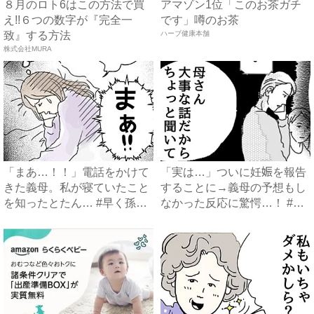
８月のロト6はこの方法で買
アマゾン1位「このお茶ガチ
え!!６つの数字が『完全一
です」噂のお茶
致』する方法
ハーブ健康本舗
株式会社MURA
「まあ…！！」電話をかけて
「実は…」ついに妊娠を報告
きた義母。私が寝ていたこと
することに→義母の予想もし
を知ったとたん… #早く孫
なかった反応に驚愕…！ #
が...
早...