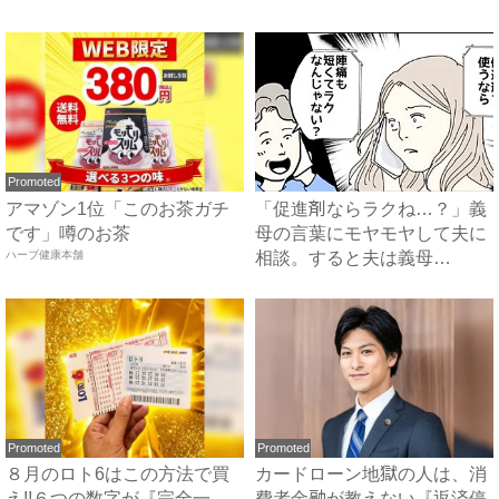
Promoted
アマゾン1位「このお茶ガチ
「促進剤ならラクね…？」義
です」噂のお茶
母の言葉にモヤモヤして夫に
ハーブ健康本舗
相談。すると夫は義母
に…！？...
Promoted
Promoted
８月のロト6はこの方法で買
カードローン地獄の人は、消
え!!６つの数字が『完全一
費者金融が教えない『返済停