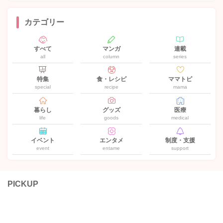
カテゴリー
すべて
マンガ
連載
all
column
series
特集
食・レシピ
ママトピ
special
recipe
mama
暮らし
グッズ
医療
life
goods
medical
イベント
エンタメ
制度・支援
event
entame
support
PICKUP