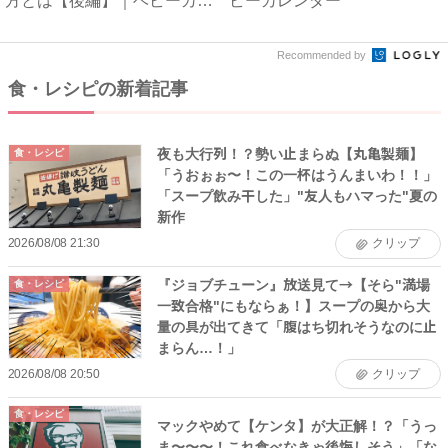
方とは【後編】｜ベビーカレ
ビーカレンダー
ン...
Recommended by
食・レシピの新着記事
夜も大行列！？勢い止まらぬ【丸亀製麺】
食・レシピ
「うおぉぉ〜！この一杯はうんまいわ！！」
「スープ飲み干した」"友人もハマった"夏の
新作
2026/08/08 21:30
クリップ
『ジョブチューン』放送見て→【そら"満場
食・レシピ
一致合格"にもならぁ！】スープの奥から大
量の具が出てきて「腹はち切れそうなのに止
まらん…！」
2026/08/08 20:50
クリップ
食・レシピ
マックやめて【ケンタ】が大正解！？「うっ
ま〜〜〜！これ食べなきゃ後悔しそう」「な