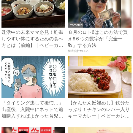
Promoted
妊活中の未来ママ必見！妊娠
８月のロト6はこの方法で買
しやすい体にするための食べ
え!!６つの数字が『完全一
方とは【前編】｜ベビーカレ
致』する方法
ン...
株式会社MURA
「タイミング逃して後悔…」
【かんたん妊婦めし】鉄分た
出産後、入院中にネットで追
っぷり！チキンのレバー入り
加購入すればよかった育児グ
キーマカレー｜ベビーカレン
ッ...
ダ...