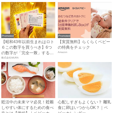
Promoted
Promoted
【昭和43年以前生まれはロト
【実質無料】らくらくベビー
６この数字を買うべき】6つ
の特典をチェック
の数字が「完全一致」する
Amazon
方...
株式会社MURA
妊活中の未来ママ必見！妊娠
心配しすぎもよくない？ 離乳
しやすい体にするための食べ
食に卵はいつからOK？｜ベ