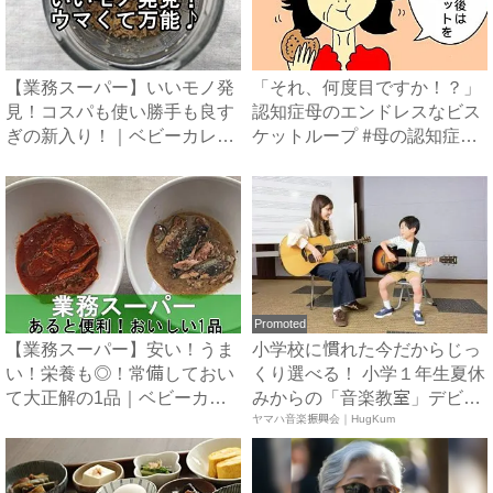
【業務スーパー】いいモノ発
「それ、何度目ですか！？」
見！コスパも使い勝手も良す
認知症母のエンドレスなビス
ぎの新入り！｜ベビーカレン
ケットループ #母の認知症
ダ...
介...
Promoted
【業務スーパー】安い！うま
小学校に慣れた今だからじっ
い！栄養も◎！常備しておい
くり選べる！ 小学１年生夏休
て大正解の1品｜ベビーカレ
みからの「音楽教室」デビ
ン...
ュ...
ヤマハ音楽振興会｜HugKum