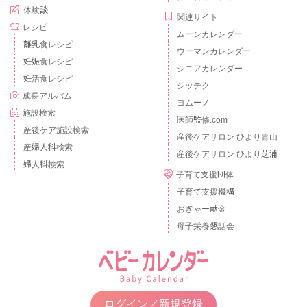
体験談
関連サイト
レシピ
ムーンカレンダー
離乳食レシピ
ウーマンカレンダー
妊娠食レシピ
シニアカレンダー
妊活食レシピ
シッテク
成長アルバム
ヨムーノ
施設検索
医師監修.com
産後ケア施設検索
産後ケアサロン ひより青山
産婦人科検索
産後ケアサロン ひより芝浦
婦人科検索
子育て支援団体
子育て支援機構
おぎゃー献金
母子栄養懇話会
ログイン／新規登録