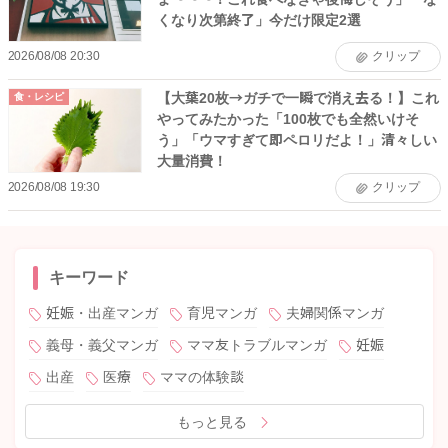
くなり次第終了」今だけ限定2選
2026/08/08 20:30
クリップ
【大葉20枚→ガチで一瞬で消え去る！】これ
食・レシピ
やってみたかった「100枚でも全然いけそ
う」「ウマすぎて即ペロリだよ！」清々しい
大量消費！
2026/08/08 19:30
クリップ
キーワード
妊娠・出産マンガ
育児マンガ
夫婦関係マンガ
義母・義父マンガ
ママ友トラブルマンガ
妊娠
出産
医療
ママの体験談
もっと見る