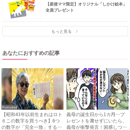
【産後ママ限定】オリジナル「しかけ絵本」
全員プレゼント
もっと見る
あなたにおすすめの記事
Promoted
【昭和43年以前生まれはロト
義母の誕生日から1カ月…プ
６この数字を買うべき】6つ
レゼントを渡せずにいたら、
の数字が「完全一致」する
義母が衝撃発言！困惑しつつ