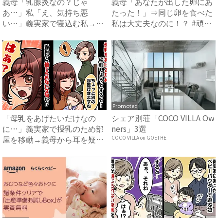
義母「乳腺炎なの？じゃ
義母「あなたが出した卵にあ
あ…」私「え、気持ち悪
たった！」⇒同じ卵を食べた
い…」義実家で寝込む私→思
私は大丈夫なのに！？ #頑
わずゾワッ...
張...
Promoted
「母乳をあげたいだけなの
シェア別荘「COCO VILLA Ow
に…」義実家で授乳のため部
ners」3選
屋を移動→義母から耳を疑う
COCO VILLA on GOETHE
衝撃...