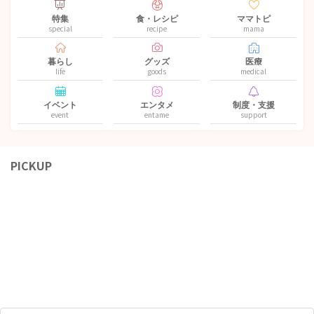
特集
食・レシピ
ママトピ
special
recipe
mama
暮らし
グッズ
医療
life
goods
medical
イベント
エンタメ
制度・支援
event
entame
support
PICKUP