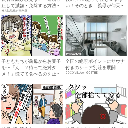
止して減額・免除する方法』
い！そのとき、義母が仰天の
で...
行...
渋谷法務総合事務所
Promoted
子どもたちが義母からお菓子
全国の絶景ポイントにサウナ
を…「ん！？待って絶対ダ
付きのシェア別荘を展開
メ！」慌てて食べるのを止め
COCO VILLA on GOETHE
たま...