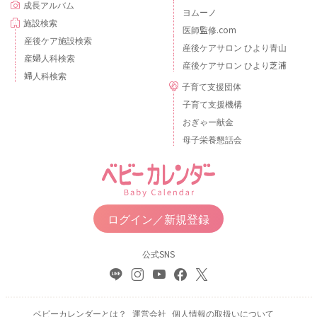
成長アルバム
ヨムーノ
施設検索
医師監修.com
産後ケア施設検索
産後ケアサロン ひより青山
産婦人科検索
産後ケアサロン ひより芝浦
婦人科検索
子育て支援団体
子育て支援機構
おぎゃー献金
母子栄養懇話会
ログイン／新規登録
公式SNS
ベビーカレンダーとは？
運営会社
個人情報の取扱いについて