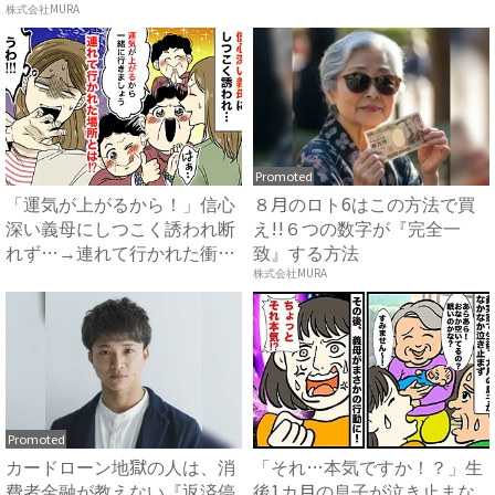
方...
夫...
株式会社MURA
Promoted
「運気が上がるから！」信心
８月のロト6はこの方法で買
深い義母にしつこく誘われ断
え!!６つの数字が『完全一
れず…→連れて行かれた衝撃
致』する方法
の...
株式会社MURA
Promoted
カードローン地獄の人は、消
「それ…本気ですか！？」生
費者金融が教えない『返済停
後1カ月の息子が泣き止まな