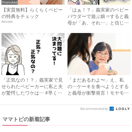
Promoted
【実質無料】らくらくベビー
「はぁ！？」義実家のベビー
の特典をチェック
パウダーで遊ぶ娘⇒すると義
母が「あ、それ…」と信じら
Amazon
れ...
「正気なの！？」義実家で見
「まだあるわよ〜」え、私
せられたベビーカーに私と夫
の…ケーキを食べようとする
が驚愕したワケは… #早く
と義母が衝撃発言！モヤモヤ
孫...
する...
Recommended by
ママトピの新着記事