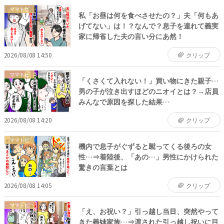
ママトピ
私「お昼は何を食べさせたの？」夫「何もあ
げてない」は！？なんで？息子を連れて義実
家に帰省した夫の言い分にあ然！
2026/08/08 14:50
クリップ
ママトピ
「くさくて入れない！」買い物にきた親子…
男の子が泣き出すほどのニオイとは？→店員
みんなで原因を探した結果…
2026/08/08 14:20
クリップ
ママトピ
機内で息子がぐずると蹴ってくる後ろの女
性…⇒着陸後、「あの…」男性にかけられた
驚きの言葉とは
2026/08/08 14:05
クリップ
ママトピ
「え、お祝い？」引っ越し当日、突然やって
きた義妹家族…⇒渡された引っ越し祝いに目