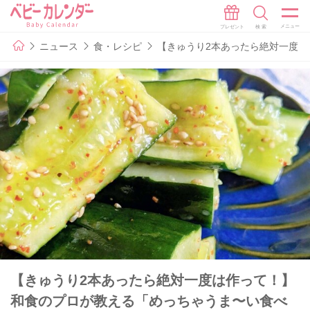
ニュース
食・レシピ
【きゅうり2本あったら絶対一度
【きゅうり2本あったら絶対一度は作って！】
和食のプロが教える「めっちゃうま〜い食べ