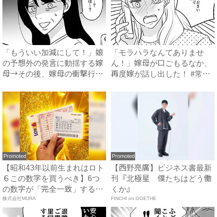
「もういい加減にして！」娘
「モラハラなんてありませ
の予想外の発言に動揺する嫁
ん！」嫁母が口ごもるなか、
母→その後、嫁母の衝撃行動
再度嫁が話し出した！ #常識
で...
知...
Promoted
Promoted
【昭和43年以前生まれはロト
【西野亮廣】ビジネス書最新
６この数字を買うべき】6つ
刊『北極星 僕たちはどう働
の数字が「完全一致」する
くか』
方...
株式会社MURA
FINCHI on GOETHE