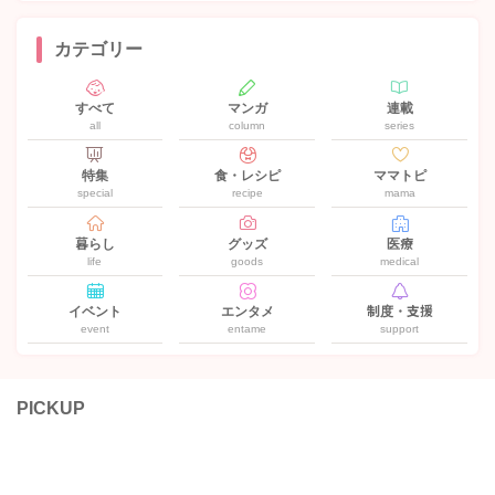
カテゴリー
すべて
マンガ
連載
all
column
series
特集
食・レシピ
ママトピ
special
recipe
mama
暮らし
グッズ
医療
life
goods
medical
イベント
エンタメ
制度・支援
event
entame
support
PICKUP