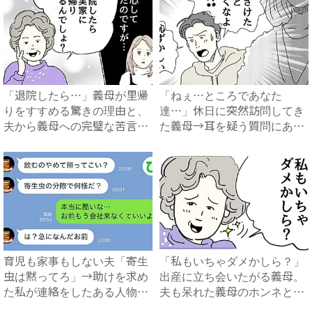
「退院したら…」義母が里帰
「ねぇ…ところであなた
りをすすめる驚きの理由と、
達…」休日に突然訪問してき
夫から義母への完璧な苦言
た義母→耳を疑う質問にあ
#...
然…！ ...
育児も家事もしない夫「寄生
「私もいちゃダメかしら？」
虫は黙ってろ」→助けを求め
出産に立ち会いたがる義母。
た私が連絡をしたある人物と
夫も呆れた義母のホンネと
は...
は…...