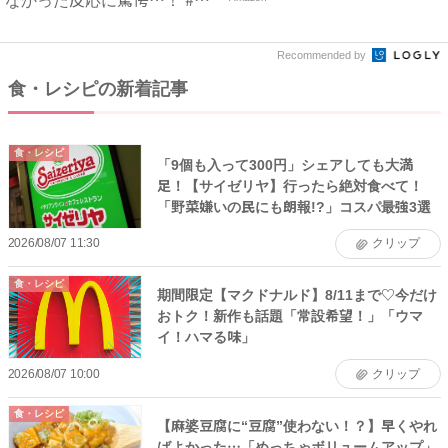
なかった反応に驚愕…！ #
早...
Recommended by
食・レシピの新着記事
食・レシピ
「9個も入って300円」シェアしても大満
足！【サイゼリヤ】行ったら絶対食べて！
「野菜嫌いの民にも朗報!?」コスパ最強3選
2026/08/07 11:30
クリップ
食・レシピ
期間限定【マクドナルド】8/11まで♡今だけ
おトク！新作も話題「常設希望！」「ウマ
イ！ハマる味」
2026/08/07 10:00
クリップ
食・レシピ
【麻婆豆腐に“豆腐”使わない！？】早くやれ
ばよかった…「めっちゃボリュームアップ」