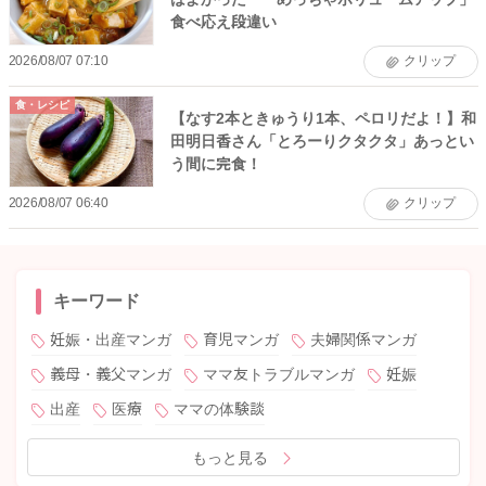
食べ応え段違い
2026/08/07 07:10
クリップ
食・レシピ
【なす2本ときゅうり1本、ペロリだよ！】和
田明日香さん「とろーりクタクタ」あっとい
う間に完食！
2026/08/07 06:40
クリップ
キーワード
妊娠・出産マンガ
育児マンガ
夫婦関係マンガ
義母・義父マンガ
ママ友トラブルマンガ
妊娠
出産
医療
ママの体験談
もっと見る