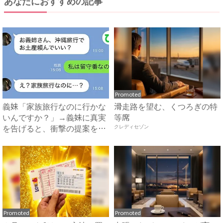
あなたにおすすめの記事
Promoted
義妹「家族旅行なのに行かな
滑走路を望む、くつろぎの特
いんですか？」→義妹に真実
等席
を告げると、衝撃の提案をさ
クレディセゾン
れ...
Promoted
Promoted