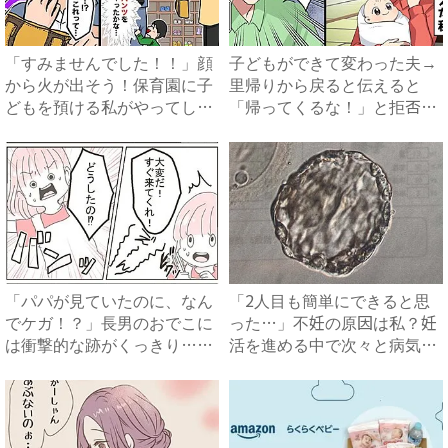
「すみませんでした！！」顔
子どもができて変わった夫→
から火が出そう！保育園に子
里帰りから戻ると伝えると
どもを預ける私がやってしま
「帰ってくるな！」と拒否！
っ...
その...
「パパが見ていたのに、なん
「2人目も簡単にできると思
でケガ！？」長男のおでこに
った…」不妊の原因は私？妊
は衝撃的な跡がくっきり…！
活を進める中で次々と病気が
家...
見...