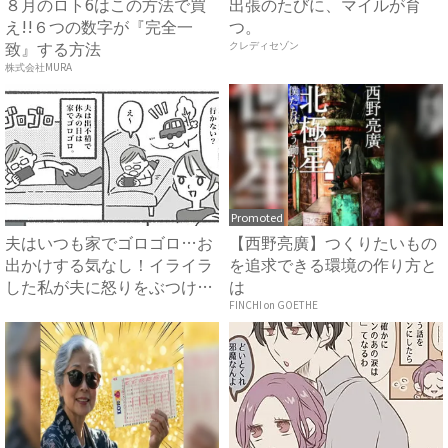
８月のロト6はこの方法で買
出張のたびに、マイルが育
え!!６つの数字が『完全一
つ。
致』する方法
クレディセゾン
株式会社MURA
Promoted
夫はいつも家でゴロゴロ…お
【西野亮廣】つくりたいもの
出かけする気なし！イライラ
を追求できる環境の作り方と
した私が夫に怒りをぶつける
は
と...
FINCHI on GOETHE