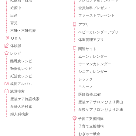
妊娠中
全員無料プレゼント
出産
ファーストプレゼント
育児
アプリ
不妊・不妊治療
ベビーカレンダーアプリ
Ｑ＆Ａ
体重管理アプリ
体験談
関連サイト
レシピ
ムーンカレンダー
離乳食レシピ
ウーマンカレンダー
妊娠食レシピ
シニアカレンダー
妊活食レシピ
シッテク
成長アルバム
ヨムーノ
施設検索
医師監修.com
産後ケア施設検索
産後ケアサロン ひより青山
産婦人科検索
産後ケアサロン ひより芝浦
婦人科検索
子育て支援団体
子育て支援機構
おぎゃー献金