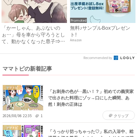
Promoted
「かーしゃん、あぶないの
無料♪サンプルBoxプレゼン
ぉ…」母を車から守ろうとし
ト!
て、動かなくなった息子⇒ま
Amazon
さか...
Recommended by
ママトピの新着記事
ママトピ
「お刺身の色が…黒い！？」初めての義実家
で出された料理にゾッ→口にした瞬間、あ
然！刺身の正体は
2026/08/06 22:35
1
クリップ
ママトピ
「うっかり切っちゃった♡」私の入浴中、給