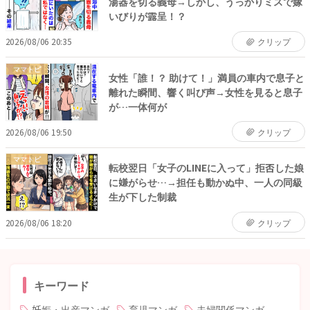
湯器を切る義母→しかし、うっかりミスで嫁
いびりが露呈！？
2026/08/06 20:35
クリップ
ママトピ
女性「誰！？ 助けて！」満員の車内で息子と
離れた瞬間、響く叫び声→女性を見ると息子
が…一体何が
2026/08/06 19:50
クリップ
ママトピ
転校翌日「女子のLINEに入って」拒否した娘
に嫌がらせ…→担任も動かぬ中、一人の同級
生が下した制裁
2026/08/06 18:20
クリップ
キーワード
妊娠・出産マンガ
育児マンガ
夫婦関係マンガ