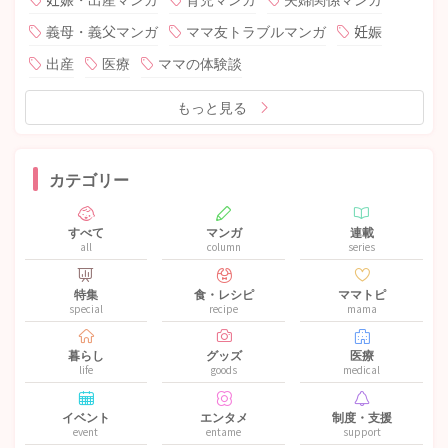
義母・義父マンガ
ママ友トラブルマンガ
妊娠
出産
医療
ママの体験談
もっと見る
カテゴリー
すべて
マンガ
連載
all
column
series
特集
食・レシピ
ママトピ
special
recipe
mama
暮らし
グッズ
医療
life
goods
medical
イベント
エンタメ
制度・支援
event
entame
support